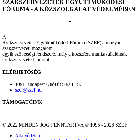
SZAKSZERVEZETEK EGYÜTTMŰKÖDÉSI
FÓRUMA - A KÖZSZOLGÁLAT VÉDELMÉBEN
A
Szakszervezetek Együttműködési Fóruma (SZEF) a magyar
szakszervezeti mozgalom
egyik szövetségi rendszere, mely a közszféra munkavállalóinak
szakszervezeteit tömöríti.
ELÉRHETŐSÉG
1091 Budapest Üllői út 53/a I.15.
szef@szef.hu
TÁMOGATÓINK
© 2022 MINDEN JOG FENNTARTVA © 1995 - 2026 SZEF
Adatvédelem