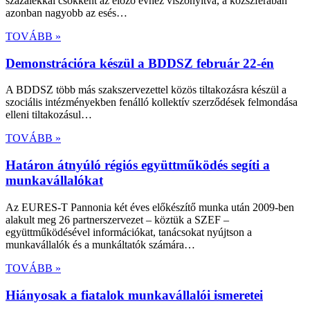
százalékkal csökkent az előző évhez viszonyítva, a közszférában
azonban nagyobb az esés…
TOVÁBB »
Demonstrációra készül a BDDSZ február 22-én
A BDDSZ több más szakszervezettel közös tiltakozásra készül a
szociális intézményekben fenálló kollektív szerződések felmondása
elleni tiltakozásul…
TOVÁBB »
Határon átnyúló régiós együttműködés segíti a
munkavállalókat
Az EURES-T Pannonia két éves előkészítő munka után 2009-ben
alakult meg 26 partnerszervezet – köztük a SZEF –
együttműködésével információkat, tanácsokat nyújtson a
munkavállalók és a munkáltatók számára…
TOVÁBB »
Hiányosak a fiatalok munkavállalói ismeretei