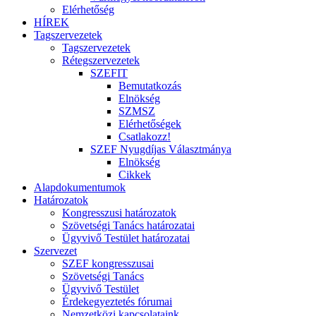
Elérhetőség
HÍREK
Tagszervezetek
Tagszervezetek
Rétegszervezetek
SZEFIT
Bemutatkozás
Elnökség
SZMSZ
Elérhetőségek
Csatlakozz!
SZEF Nyugdíjas Választmánya
Elnökség
Cikkek
Alapdokumentumok
Határozatok
Kongresszusi határozatok
Szövetségi Tanács határozatai
Ügyvivő Testület határozatai
Szervezet
SZEF kongresszusai
Szövetségi Tanács
Ügyvivő Testület
Érdekegyeztetés fórumai
Nemzetközi kapcsolataink