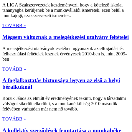
A LIGA Szakszervezetek kezdeményezi, hogy a kötelező iskolai
tananyagba kerüljenek be a munkavállalói ismeretek, ezen belül a
munkajogi, szakszervezeti ismeretek.
TOVÁBB »
Mégsem változnak a melegétkezési utalvány feltételei
A melegétkezési utalványok esetében ugyanazok az elfogadási és
felhasználási feltételek lesznek érvényesek 2010-ben is, mint 2009-
ben
TOVÁBB »
A foglalkoztatás biztonsága legyen az első a helyi
béralkuknál
Borsik János az elmúlt év eredményének tekinti, hogy a társadalmi
válságot sikerült elkerülni, s a munkanélküliség 2010 második
félévében várhatóan már nem nő tovább.
TOVÁBB »
A kollektív szerződések fenntartása a munkabéke