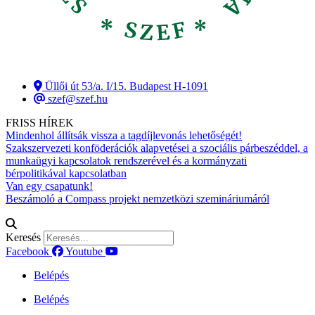
Üllői út 53/a. I/15. Budapest H-1091
szef@szef.hu
FRISS HÍREK
Mindenhol állítsák vissza a tagdíjlevonás lehetőségét!
Szakszervezeti konföderációk alapvetései a szociális párbeszéddel, a
munkaügyi kapcsolatok rendszerével és a kormányzati
bérpolitikával kapcsolatban
Van egy csapatunk!
Beszámoló a Compass projekt nemzetközi szemináriumáról
Keresés
Facebook
Youtube
Belépés
Belépés