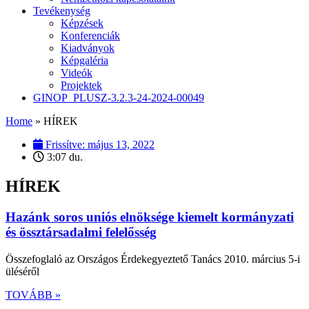
Tevékenység
Képzések
Konferenciák
Kiadványok
Képgaléria
Videók
Projektek
GINOP_PLUSZ-3.2.3-24-2024-00049
Home
»
HÍREK
Frissítve:
május 13, 2022
3:07 du.
HÍREK
Hazánk soros uniós elnöksége kiemelt kormányzati
és össztársadalmi felelősség
Összefoglaló az Országos Érdekegyeztető Tanács 2010. március 5-i
üléséről
TOVÁBB »