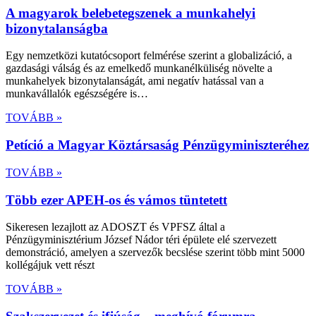
A magyarok belebetegszenek a munkahelyi
bizonytalanságba
Egy nemzetközi kutatócsoport felmérése szerint a globalizáció, a
gazdasági válság és az emelkedő munkanélküliség növelte a
munkahelyek bizonytalanságát, ami negatív hatással van a
munkavállalók egészségére is…
TOVÁBB »
Petíció a Magyar Köztársaság Pénzügyminiszteréhez
TOVÁBB »
Több ezer APEH-os és vámos tüntetett
Sikeresen lezajlott az ADOSZT és VPFSZ által a
Pénzügyminisztérium József Nádor téri épülete elé szervezett
demonstráció, amelyen a szervezők becslése szerint több mint 5000
kollégájuk vett részt
TOVÁBB »