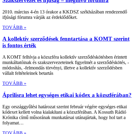
Szakszervezet és ifjúság – meghívó fórumra
2010. március 4-én 13 órakor a KKDSZ székházában rendezendő
ifjúsági fórumra várják az érdeklődőket.
TOVÁBB »
A kollektív szerződések fenntartása a KOMT szerint
is fontos érték
A KOMT felhívja a közszféra kollektív szerződéskötésben érintett
munkáltatóinak és szakszervezeteinek figyelmét a szerződéskötés, -
módosítás, -felmondás törvényi, illetve a kollektív szerződésben
vállalt feltételeinek betartás
TOVÁBB »
Áprilisra lehet egységes etikai kódex a közszférában?
Egy országgyűlési határozat szerint február végére egységes etikai
kódexet kellett volna kialakítani a közszférában. A Kossuth Rádió
Krónika című műsorának munkatársai utánajártak, hogy hol tart a
folyamat…
TOVÁBB »