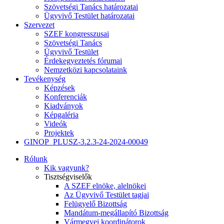
Szövetségi Tanács határozatai
Ügyvivő Testület határozatai
Szervezet
SZEF kongresszusai
Szövetségi Tanács
Ügyvivő Testület
Érdekegyeztetés fórumai
Nemzetközi kapcsolataink
Tevékenység
Képzések
Konferenciák
Kiadványok
Képgaléria
Videók
Projektek
GINOP_PLUSZ-3.2.3-24-2024-00049
Rólunk
Kik vagyunk?
Tisztségviselők
A SZEF elnöke, alelnökei
Az Ügyvivő Testület tagjai
Felügyelő Bizottság
Mandátum-megállapító Bizottság
Vármegyei koordinátorok