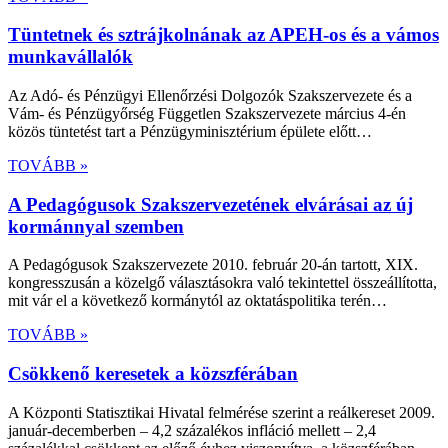
Tüntetnek és sztrájkolnának az APEH-os és a vámos
munkavállalók
Az Adó- és Pénzügyi Ellenőrzési Dolgozók Szakszervezete és a
Vám- és Pénzügyőrség Független Szakszervezete március 4-én
közös tüntetést tart a Pénzügyminisztérium épülete előtt…
TOVÁBB »
A Pedagógusok Szakszervezetének elvárásai az új
kormánnyal szemben
A Pedagógusok Szakszervezete 2010. február 20-án tartott, XIX.
kongresszusán a közelgő választásokra való tekintettel összeállította,
mit vár el a következő kormánytól az oktatáspolitika terén…
TOVÁBB »
Csökkenő keresetek a közszférában
A Központi Statisztikai Hivatal felmérése szerint a reálkereset 2009.
január-decemberben – 4,2 százalékos infláció mellett – 2,4