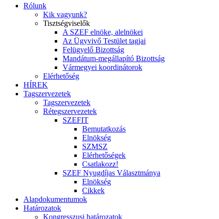
Rólunk
Kik vagyunk?
Tisztségviselők
A SZEF elnöke, alelnökei
Az Ügyvivő Testület tagjai
Felügyelő Bizottság
Mandátum-megállapító Bizottság
Vármegyei koordinátorok
Elérhetőség
HÍREK
Tagszervezetek
Tagszervezetek
Rétegszervezetek
SZEFIT
Bemutatkozás
Elnökség
SZMSZ
Elérhetőségek
Csatlakozz!
SZEF Nyugdíjas Választmánya
Elnökség
Cikkek
Alapdokumentumok
Határozatok
Kongresszusi határozatok