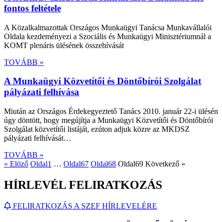
fontos feltétele
A Közalkalmazottak Országos Munkaügyi Tanácsa Munkavállalói
Oldala kezdeményezi a Szociális és Munkaügyi Minisztériumnál a
KOMT plenáris ülésének összehívását
TOVÁBB »
A Munkaügyi Közvetítői és Döntőbírói Szolgálat
pályázati felhívása
Miután az Országos Érdekegyeztető Tanács 2010. január 22-i ülésén
úgy döntött, hogy megújítja a Munkaügyi Közvetítői és Döntőbírói
Szolgálat közvetítői listáját, ezúton adjuk közre az MKDSZ
pályázati felhívását…
TOVÁBB »
« Elöző
Oldal
1
…
Oldal
67
Oldal
68
Oldal
69
Következő »
HÍRLEVÉL FELIRATKOZÁS
FELIRATKOZÁS A SZEF HÍRLEVELÉRE