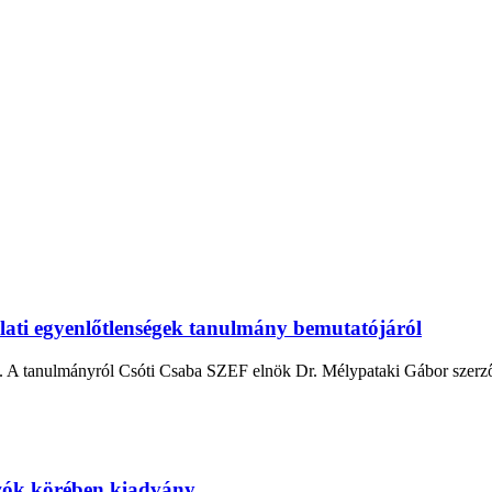
álati egyenlőtlenségek tanulmány bemutatójáról
. A tanulmányról Csóti Csaba SZEF elnök Dr. Mélypataki Gábor szerzőv
ozók körében kiadvány