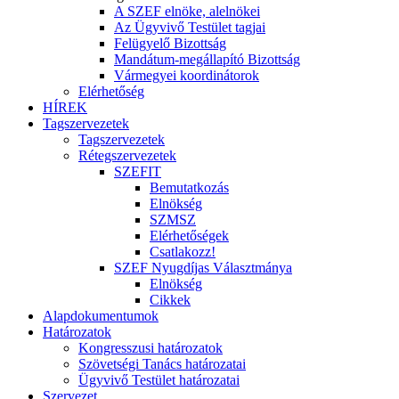
A SZEF elnöke, alelnökei
Az Ügyvivő Testület tagjai
Felügyelő Bizottság
Mandátum-megállapító Bizottság
Vármegyei koordinátorok
Elérhetőség
HÍREK
Tagszervezetek
Tagszervezetek
Rétegszervezetek
SZEFIT
Bemutatkozás
Elnökség
SZMSZ
Elérhetőségek
Csatlakozz!
SZEF Nyugdíjas Választmánya
Elnökség
Cikkek
Alapdokumentumok
Határozatok
Kongresszusi határozatok
Szövetségi Tanács határozatai
Ügyvivő Testület határozatai
Szervezet