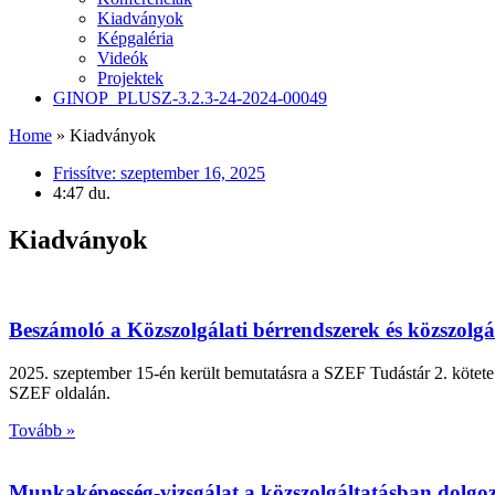
Kiadványok
Képgaléria
Videók
Projektek
GINOP_PLUSZ-3.2.3-24-2024-00049
Home
»
Kiadványok
Frissítve:
szeptember 16, 2025
4:47 du.
Kiadványok
Beszámoló a Közszolgálati bérrendszerek és közszolg
2025. szeptember 15-én került bemutatásra a SZEF Tudástár 2. kötete
SZEF oldalán.
Tovább »
Munkaképesség-vizsgálat a közszolgáltatásban dolg