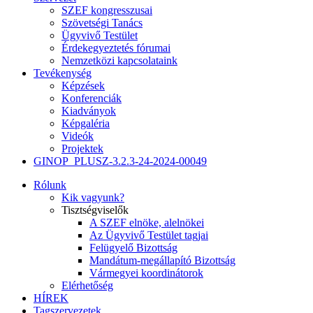
SZEF kongresszusai
Szövetségi Tanács
Ügyvivő Testület
Érdekegyeztetés fórumai
Nemzetközi kapcsolataink
Tevékenység
Képzések
Konferenciák
Kiadványok
Képgaléria
Videók
Projektek
GINOP_PLUSZ-3.2.3-24-2024-00049
Rólunk
Kik vagyunk?
Tisztségviselők
A SZEF elnöke, alelnökei
Az Ügyvivő Testület tagjai
Felügyelő Bizottság
Mandátum-megállapító Bizottság
Vármegyei koordinátorok
Elérhetőség
HÍREK
Tagszervezetek