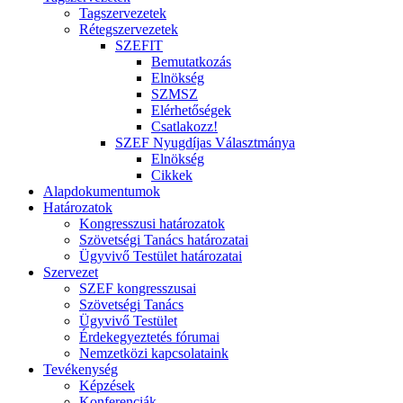
Tagszervezetek
Rétegszervezetek
SZEFIT
Bemutatkozás
Elnökség
SZMSZ
Elérhetőségek
Csatlakozz!
SZEF Nyugdíjas Választmánya
Elnökség
Cikkek
Alapdokumentumok
Határozatok
Kongresszusi határozatok
Szövetségi Tanács határozatai
Ügyvivő Testület határozatai
Szervezet
SZEF kongresszusai
Szövetségi Tanács
Ügyvivő Testület
Érdekegyeztetés fórumai
Nemzetközi kapcsolataink
Tevékenység
Képzések
Konferenciák