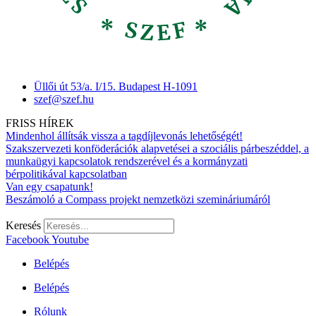
Üllői út 53/a. I/15. Budapest H-1091
szef@szef.hu
FRISS HÍREK
Mindenhol állítsák vissza a tagdíjlevonás lehetőségét!
Szakszervezeti konföderációk alapvetései a szociális párbeszéddel, a
munkaügyi kapcsolatok rendszerével és a kormányzati
bérpolitikával kapcsolatban
Van egy csapatunk!
Beszámoló a Compass projekt nemzetközi szemináriumáról
Keresés
Facebook
Youtube
Belépés
Belépés
Rólunk