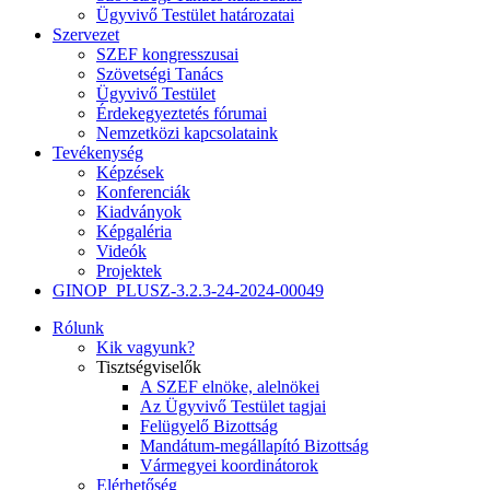
Ügyvivő Testület határozatai
Szervezet
SZEF kongresszusai
Szövetségi Tanács
Ügyvivő Testület
Érdekegyeztetés fórumai
Nemzetközi kapcsolataink
Tevékenység
Képzések
Konferenciák
Kiadványok
Képgaléria
Videók
Projektek
GINOP_PLUSZ-3.2.3-24-2024-00049
Rólunk
Kik vagyunk?
Tisztségviselők
A SZEF elnöke, alelnökei
Az Ügyvivő Testület tagjai
Felügyelő Bizottság
Mandátum-megállapító Bizottság
Vármegyei koordinátorok
Elérhetőség