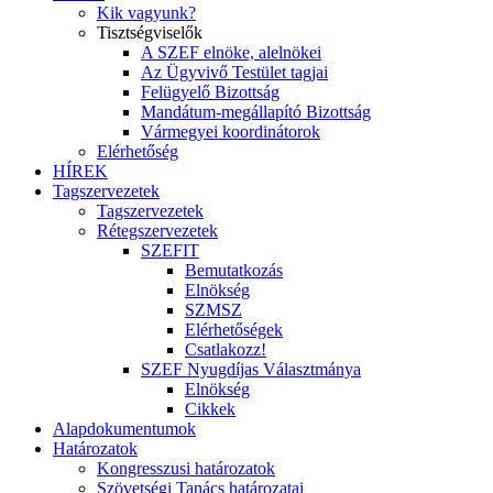
Kik vagyunk?
Tisztségviselők
A SZEF elnöke, alelnökei
Az Ügyvivő Testület tagjai
Felügyelő Bizottság
Mandátum-megállapító Bizottság
Vármegyei koordinátorok
Elérhetőség
HÍREK
Tagszervezetek
Tagszervezetek
Rétegszervezetek
SZEFIT
Bemutatkozás
Elnökség
SZMSZ
Elérhetőségek
Csatlakozz!
SZEF Nyugdíjas Választmánya
Elnökség
Cikkek
Alapdokumentumok
Határozatok
Kongresszusi határozatok
Szövetségi Tanács határozatai