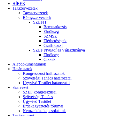
HÍREK
Tagszervezetek
Tagszervezetek
Rétegszervezetek
SZEFIT
Bemutatkozás
Elnökség
SZMSZ
Elérhetőségek
Csatlakozz!
SZEF Nyugdíjas Választmánya
Elnökség
Cikkek
Alapdokumentumok
Határozatok
Kongresszusi határozatok
Szövetségi Tanács határozatai
Ügyvivő Testület határozatai
Szervezet
SZEF kongresszusai
Szövetségi Tanács
Ügyvivő Testület
Érdekegyeztetés fórumai
Nemzetközi kapcsolataink
Tevékenység