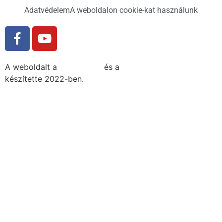
Adatvédelem
A weboldalon cookie-kat használunk
A weboldalt a
MDNGroup
és a
DellART Studio
készítette 2022-ben.