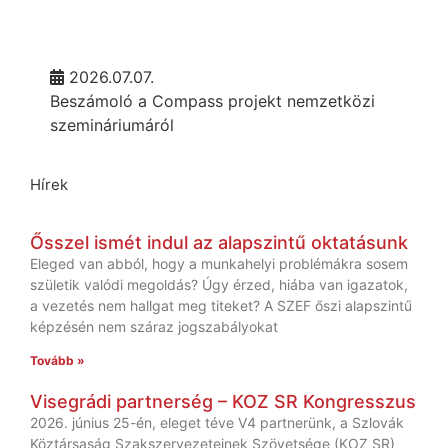
2026.07.07.
Beszámoló a Compass projekt nemzetközi
szemináriumáról
Hírek
Ősszel ismét indul az alapszintű oktatásunk
Eleged van abból, hogy a munkahelyi problémákra sosem
születik valódi megoldás? Úgy érzed, hiába van igazatok,
a vezetés nem hallgat meg titeket? A SZEF őszi alapszintű
képzésén nem száraz jogszabályokat
Tovább »
Visegrádi partnerség – KOZ SR Kongresszus
2026. június 25-én, eleget téve V4 partnerünk, a Szlovák
Köztársaság Szakszervezeteinek Szövetsége (KOZ SR)