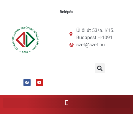
Belépés
Üllői út 53/a. I/15.
Budapest H-1091
szef@szef.hu