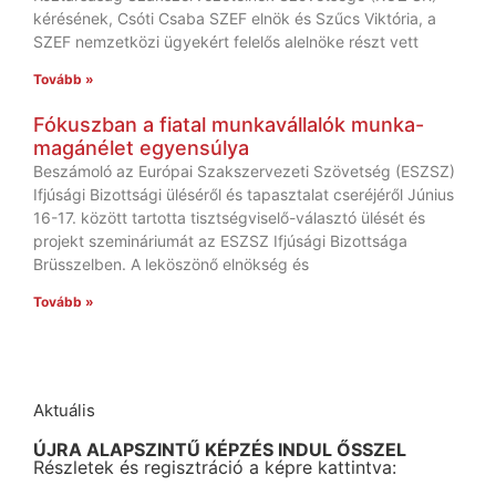
kérésének, Csóti Csaba SZEF elnök és Szűcs Viktória, a
SZEF nemzetközi ügyekért felelős alelnöke részt vett
Tovább »
Fókuszban a fiatal munkavállalók munka-
magánélet egyensúlya
Beszámoló az Európai Szakszervezeti Szövetség (ESZSZ)
Ifjúsági Bizottsági üléséről és tapasztalat cseréjéről Június
16-17. között tartotta tisztségviselő-választó ülését és
projekt szemináriumát az ESZSZ Ifjúsági Bizottsága
Brüsszelben. A leköszönő elnökség és
Tovább »
Aktuális
ÚJRA ALAPSZINTŰ KÉPZÉS INDUL ŐSSZEL
Részletek és regisztráció a képre kattintva: