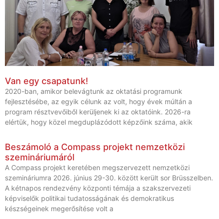
Van egy csapatunk!
2020-ban, amikor belevágtunk az oktatási programunk
fejlesztésébe, az egyik célunk az volt, hogy évek múltán a
program résztvevőiből kerüljenek ki az oktatóink. 2026-ra
elértük, hogy közel megduplázódott képzőink száma, akik
Beszámoló a Compass projekt nemzetközi
szemináriumáról
A Compass projekt keretében megszervezett nemzetközi
szemináriumra 2026. június 29-30. között került sor Brüsszelben.
A kétnapos rendezvény központi témája a szakszervezeti
képviselők politikai tudatosságának és demokratikus
készségeinek megerősítése volt a