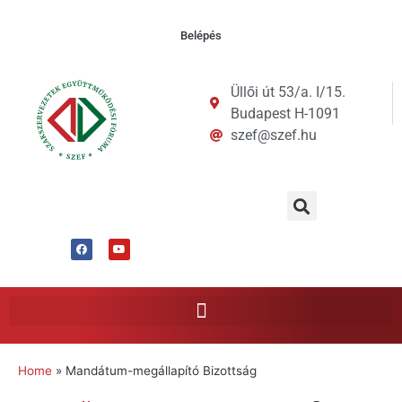
Belépés
Üllői út 53/a. I/15.
Budapest H-1091
szef@szef.hu
Home
»
Mandátum-megállapító Bizottság