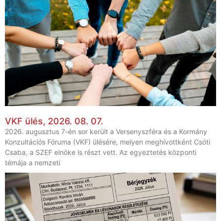
VKF ülés, 2026. 08. 07.
2026. augusztus 7-én sor került a Versenyszféra és a Kormány
Konzultációs Fóruma (VKF) ülésére, melyen meghívottként Csóti
Csaba, a SZEF elnöke is részt vett. Az egyeztetés központi
témája a nemzeti