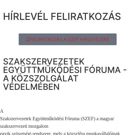
HÍRLEVÉL FELIRATKOZÁS
FELIRATKOZÁS A SZEF HÍRLEVELÉRE
SZAKSZERVEZETEK
EGYÜTTMŰKÖDÉSI FÓRUMA -
A KÖZSZOLGÁLAT
VÉDELMÉBEN
A
Szakszervezetek Együttműködési Fóruma (SZEF) a magyar
szakszervezeti mozgalom
egyik szövetségi rendszere, mely a közszféra munkavállalóinak