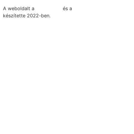
A weboldalt a
MDNGroup
és a
DellART Studio
készítette 2022-ben.