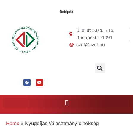
Belépés
Üllői út 53/a. I/15.
Budapest H-1091
szef@szef.hu
Home
»
Nyugdíjas Választmány elnökség