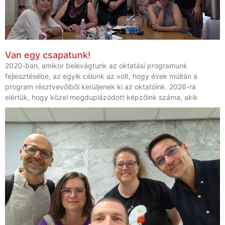
Van egy csapatunk!
2020-ban, amikor belevágtunk az oktatási programunk
fejlesztésébe, az egyik célunk az volt, hogy évek múltán a
program résztvevőiből kerüljenek ki az oktatóink. 2026-ra
elértük, hogy közel megduplázódott képzőink száma, akik