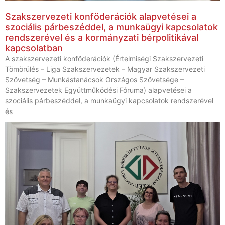
Szakszervezeti konföderációk alapvetései a
szociális párbeszéddel, a munkaügyi kapcsolatok
rendszerével és a kormányzati bérpolitikával
kapcsolatban
A szakszervezeti konföderációk (Értelmiségi Szakszervezeti
Tömörülés – Liga Szakszervezetek – Magyar Szakszervezeti
Szövetség – Munkástanácsok Országos Szövetsége –
Szakszervezetek Együttműködési Fóruma) alapvetései a
szociális párbeszéddel, a munkaügyi kapcsolatok rendszerével
és