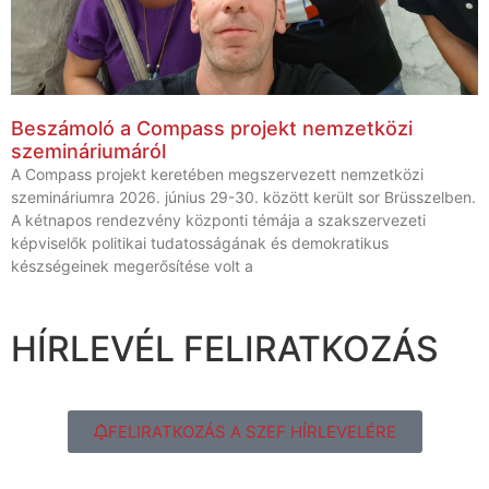
Beszámoló a Compass projekt nemzetközi
szemináriumáról
A Compass projekt keretében megszervezett nemzetközi
szemináriumra 2026. június 29-30. között került sor Brüsszelben.
A kétnapos rendezvény központi témája a szakszervezeti
képviselők politikai tudatosságának és demokratikus
készségeinek megerősítése volt a
HÍRLEVÉL FELIRATKOZÁS
FELIRATKOZÁS A SZEF HÍRLEVELÉRE