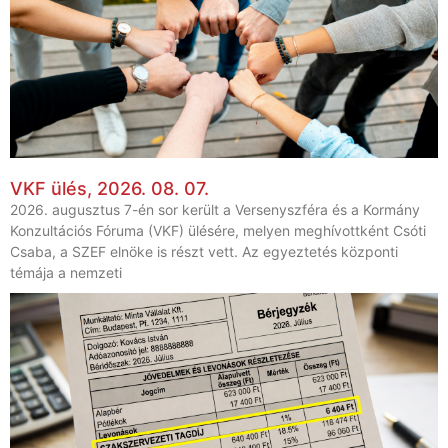
VKF ülés, 2026. 08. 07.
2026. augusztus 7-én sor került a Versenyszféra és a Kormány
Konzultációs Fóruma (VKF) ülésére, melyen meghívottként Csóti
Csaba, a SZEF elnöke is részt vett. Az egyeztetés központi
témája a nemzeti