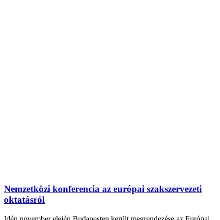
Nemzetközi konferencia az európai szakszervezeti
oktatásról
Idén november elején Budapesten került megrendezése az Európai