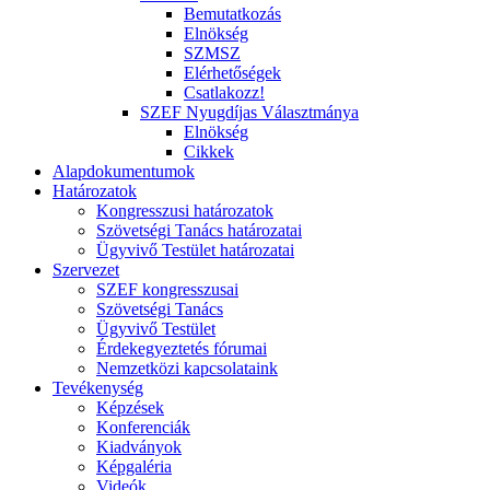
Bemutatkozás
Elnökség
SZMSZ
Elérhetőségek
Csatlakozz!
SZEF Nyugdíjas Választmánya
Elnökség
Cikkek
Alapdokumentumok
Határozatok
Kongresszusi határozatok
Szövetségi Tanács határozatai
Ügyvivő Testület határozatai
Szervezet
SZEF kongresszusai
Szövetségi Tanács
Ügyvivő Testület
Érdekegyeztetés fórumai
Nemzetközi kapcsolataink
Tevékenység
Képzések
Konferenciák
Kiadványok
Képgaléria
Videók