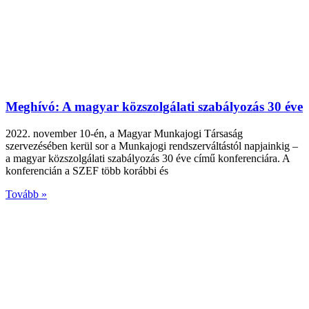
Meghívó: A magyar közszolgálati szabályozás 30 éve
2022. november 10-én, a Magyar Munkajogi Társaság
szervezésében kerül sor a Munkajogi rendszerváltástól napjainkig –
a magyar közszolgálati szabályozás 30 éve című konferenciára. A
konferencián a SZEF több korábbi és
Tovább »