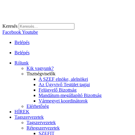
Keresés
Facebook
Youtube
Belépés
Belépés
Rólunk
Kik vagyunk?
Tisztségviselők
A SZEF elnöke, alelnökei
Az Ügyvivő Testület tagjai
Felügyelő Bizottság
Mandátum-megállapító Bizottság
Vármegyei koordinátorok
Elérhetőség
HÍREK
Tagszervezetek
Tagszervezetek
Rétegszervezetek
SZEFIT