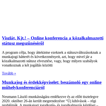
Viszlát, Kjt.! – Online konferencia a közalkalmazotti
státusz megszűnéséről
A program célja, hogy áttekintse ezeknek a státuszváltozásoknak a
munkajogi hátterét és következményeit, azt, hogy mivel jár a
közalkalmazotti státusz elvesztése, vagy, hogy milyen szabályok
vonatkoznak a két jogállás közötti
Tovább »
Munkajog és érdekképviselet: beszámoló egy online
műhelykonferenciáról
Neumann László munkásságára emlékezve és az előtt tisztelegve
2020. október 26-án került megrendezésre “Új kihívások – régi
problémák. A munkajogi jogalkotás- és jogalkalmazás kérdései –