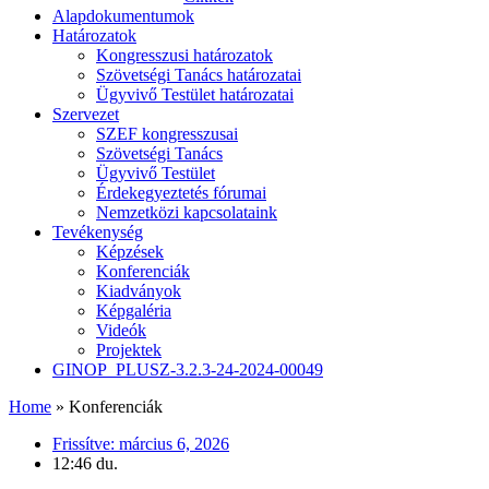
Alapdokumentumok
Határozatok
Kongresszusi határozatok
Szövetségi Tanács határozatai
Ügyvivő Testület határozatai
Szervezet
SZEF kongresszusai
Szövetségi Tanács
Ügyvivő Testület
Érdekegyeztetés fórumai
Nemzetközi kapcsolataink
Tevékenység
Képzések
Konferenciák
Kiadványok
Képgaléria
Videók
Projektek
GINOP_PLUSZ-3.2.3-24-2024-00049
Home
»
Konferenciák
Frissítve:
március 6, 2026
12:46 du.