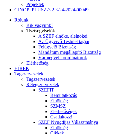
Projektek
GINOP_PLUSZ-3.2.3-24-2024-00049
Rólunk
Kik vagyunk?
Tisztségviselők
A SZEF elnöke, alelnökei
Az Ügyvivő Testület tagjai
Felügyelő Bizottság
Mandátum-megállapító Bizottság
Vármegyei koordinátorok
Elérhetőség
HÍREK
Tagszervezetek
Tagszervezetek
Rétegszervezetek
SZEFIT
Bemutatkozás
Elnökség
SZMSZ
Elérhetőségek
Csatlakozz!
SZEF Nyugdíjas Választmánya
Elnökség
Cikkek