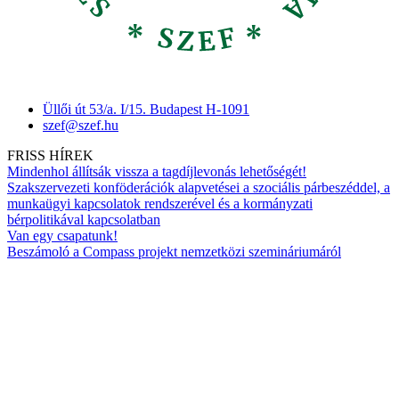
Üllői út 53/a. I/15. Budapest H-1091
szef@szef.hu
FRISS HÍREK
Mindenhol állítsák vissza a tagdíjlevonás lehetőségét!
Szakszervezeti konföderációk alapvetései a szociális párbeszéddel, a
munkaügyi kapcsolatok rendszerével és a kormányzati
bérpolitikával kapcsolatban
Van egy csapatunk!
Beszámoló a Compass projekt nemzetközi szemináriumáról