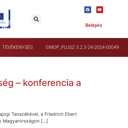
Belépés
TEVÉKENYSÉG
GINOP_PLUSZ-3.2.3-24-2024-00049
ég – konferencia a
ogi Tanszékével, a Friedrich Ebert
egy Magyarországon […]