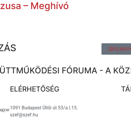
szusa – Meghívó
ZÁS
FELIRAT
ÜTTMŰKÖDÉSI FÓRUMA - A KÖ
ELÉRHETŐSÉG
TÁ
1091 Budapest Üllői út 53/a I.15.
agyar
szef@szef.hu