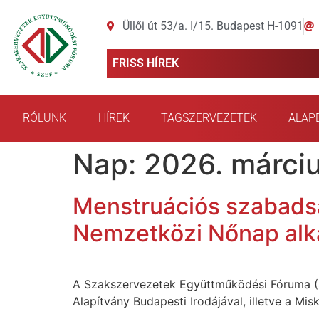
Üllői út 53/a. I/15. Budapest H-1091
FRISS HÍREK
RÓLUNK
HÍREK
TAGSZERVEZETEK
ALAP
Nap:
2026. márciu
Menstruációs szabadsá
Nemzetközi Nőnap alk
A Szakszervezetek Együttműködési Fóruma (S
Alapítvány Budapesti Irodájával, illetve a M