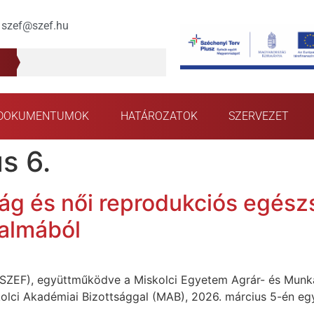
szef@szef.hu
DOKUMENTUMOK
HATÁROZATOK
SZERVEZET
s 6.
g és női reprodukciós egészs
almából
ZEF), együttműködve a Miskolci Egyetem Agrár- és Munkaj
iskolci Akadémiai Bizottsággal (MAB), 2026. március 5-én 