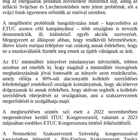
míg az energiaárak példátlan növekedése mindenkit sújt, addig az
infláció Svájcban és Liechtensteinben nem jelent problémát, sőt a
svájci frank egyenesen erősödik az euróval szemben.
A megélhetési problémák hangsúlyozása miatt – kapcsolódva az
ETUC azonos célú kampányához – több országban is tervezik
demonstrációk, ill. különböző egyéb akciók szervezését.
Megegyezett az álláspont abban, hogy rendkívüli béremelésekre,
illetve közös európai fellépésre van szükség annak érdekében, hogy
ne a munkavállalók fizették meg ennek az újabb válságnak az árát.
Az EU minimálbér irányelvet mindannyian üdvözölték, többen
azonban azt emelték ki, hogy magánál a minimálbér összegének
meghatározásának jóval fontosabb az irányelv azon rendelkezése,
amely előírja a 80%-nál alacsonyabb kollektív szerződéses
lefedettséggel rendelkező országok kormányainak, hogy akciótervet
dolgozzanak ki annak érdekében, hogy aktívan segítsék a kollektív
szerződések elterjedését az országukban, ami a szakszervezetek
megerősítését is szolgálhatja majd.
A megbeszélésen szintén szó esett a 2022 novemberében
megrendezésre kerülő ITUC Kongresszusról, valamint a 2023
májusában esedékes ETUC Kongresszusra történő felkészülésről.
A Nemzetközi Szakszervezeti Szövetség kongresszusával
kapcsolatban felmerült a Pán-Európai Szakszervezeti Tanács