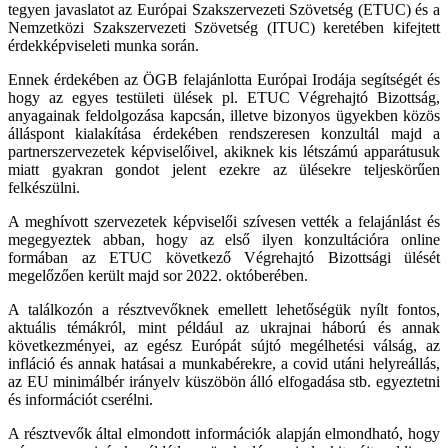
tegyen javaslatot az Európai Szakszervezeti Szövetség (ETUC) és a
Nemzetközi Szakszervezeti Szövetség (ITUC) keretében kifejtett
érdekképviseleti munka során.
Ennek érdekében az ÖGB felajánlotta Európai Irodája segítségét és
hogy az egyes testületi ülések pl. ETUC Végrehajtó Bizottság,
anyagainak feldolgozása kapcsán, illetve bizonyos ügyekben közös
álláspont kialakítása érdekében rendszeresen konzultál majd a
partnerszervezetek képviselőivel, akiknek kis létszámú apparátusuk
miatt gyakran gondot jelent ezekre az ülésekre teljeskörűen
felkészülni.
A meghívott szervezetek képviselői szívesen vették a felajánlást és
megegyeztek abban, hogy az első ilyen konzultációra online
formában az ETUC következő Végrehajtó Bizottsági ülését
megelőzően került majd sor 2022. októberében.
A találkozón a résztvevőknek emellett lehetőségük nyílt fontos,
aktuális témákról, mint például az ukrajnai háború és annak
következményei, az egész Európát sújtó megélhetési válság, az
infláció és annak hatásai a munkabérekre, a covid utáni helyreállás,
az EU minimálbér irányelv küszöbön álló elfogadása stb. egyeztetni
és információt cserélni.
A résztvevők által elmondott információk alapján elmondható, hogy