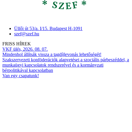
Üllői út 53/a. I/15. Budapest H-1091
szef@szef.hu
FRISS HÍREK
VKF ülés, 2026. 08. 07.
Mindenhol állítsák vissza a tagdíjlevonás lehetőségét!
Szakszervezeti konföderációk alapvetései a szociális párbeszéddel, a
munkaügyi kapcsolatok rendszerével és a kormányzati
bérpolitikával kapcsolatban
Van egy csapatunk!