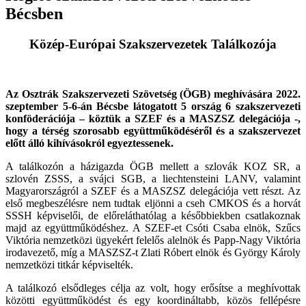
Bécsben
Közép-Európai Szakszervezetek Találkozója
Az Osztrák Szakszervezeti Szövetség (ÖGB) meghívására 2022.
szeptember 5-6-án Bécsbe látogatott 5 ország 6 szakszervezeti
konföderációja – köztük a SZEF és a MASZSZ delegációja -,
hogy a térség szorosabb együttműködéséről és a szakszervezet
előtt álló kihívásokról egyeztessenek.
A találkozón a házigazda ÖGB mellett a szlovák KOZ SR, a
szlovén ZSSS, a svájci SGB, a liechtensteini LANV, valamint
Magyarországról a SZEF és a MASZSZ delegációja vett részt. Az
első megbeszélésre nem tudtak eljönni a cseh CMKOS és a horvát
SSSH képviselői, de előreláthatólag a későbbiekben csatlakoznak
majd az együttműködéshez. A SZEF-et Csóti Csaba elnök, Szűcs
Viktória nemzetközi ügyekért felelős alelnök és Papp-Nagy Viktória
irodavezető, míg a MASZSZ-t Zlati Róbert elnök és György Károly
nemzetközi titkár képviselték.
A találkozó elsődleges célja az volt, hogy erősítse a meghívottak
közötti együttműködést és egy koordináltabb, közös fellépésre