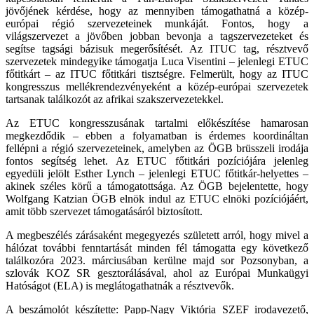
jövőjének kérdése, hogy az mennyiben támogathatná a közép-
európai régió szervezeteinek munkáját. Fontos, hogy a
világszervezet a jövőben jobban bevonja a tagszervezeteket és
segítse tagsági bázisuk megerősítését. Az ITUC tag, résztvevő
szervezetek mindegyike támogatja Luca Visentini – jelenlegi ETUC
főtitkárt – az ITUC főtitkári tisztségre. Felmerült, hogy az ITUC
kongresszus mellékrendezvényeként a közép-európai szervezetek
tartsanak találkozót az afrikai szakszervezetekkel.
Az ETUC kongresszusának tartalmi előkészítése hamarosan
megkezdődik – ebben a folyamatban is érdemes koordináltan
fellépni a régió szervezeteinek, amelyben az ÖGB brüsszeli irodája
fontos segítség lehet. Az ETUC főtitkári pozíciójára jelenleg
egyedüli jelölt Esther Lynch – jelenlegi ETUC főtitkár-helyettes –
akinek széles körű a támogatottsága. Az ÖGB bejelentette, hogy
Wolfgang Katzian ÖGB elnök indul az ETUC elnöki pozíciójáért,
amit több szervezet támogatásáról biztosított.
A megbeszélés zárásaként megegyezés született arról, hogy mivel a
hálózat további fenntartását minden fél támogatta egy következő
találkozóra 2023. márciusában kerülne majd sor Pozsonyban, a
szlovák KOZ SR gesztorálásával, ahol az Európai Munkaügyi
Hatóságot (ELA) is meglátogathatnák a résztvevők.
A beszámolót készítette: Papp-Nagy Viktória SZEF irodavezető,