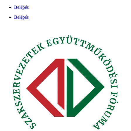
Ugrás
Belépés
a
Belépés
tartalomhoz