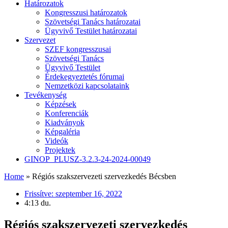
Határozatok
Kongresszusi határozatok
Szövetségi Tanács határozatai
Ügyvivő Testület határozatai
Szervezet
SZEF kongresszusai
Szövetségi Tanács
Ügyvivő Testület
Érdekegyeztetés fórumai
Nemzetközi kapcsolataink
Tevékenység
Képzések
Konferenciák
Kiadványok
Képgaléria
Videók
Projektek
GINOP_PLUSZ-3.2.3-24-2024-00049
Home
»
Régiós szakszervezeti szervezkedés Bécsben
Frissítve:
szeptember 16, 2022
4:13 du.
Régiós szakszervezeti szervezkedés