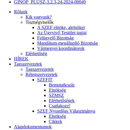
GINOP_PLUSZ-3.2.3-24-2024-00049
Rólunk
Kik vagyunk?
Tisztségviselők
A SZEF elnöke, alelnökei
Az Ügyvivő Testület tagjai
Felügyelő Bizottság
Mandátum-megállapító Bizottság
Vármegyei koordinátorok
Elérhetőség
HÍREK
Tagszervezetek
Tagszervezetek
Rétegszervezetek
SZEFIT
Bemutatkozás
Elnökség
SZMSZ
Elérhetőségek
Csatlakozz!
SZEF Nyugdíjas Választmánya
Elnökség
Cikkek
Alapdokumentumok