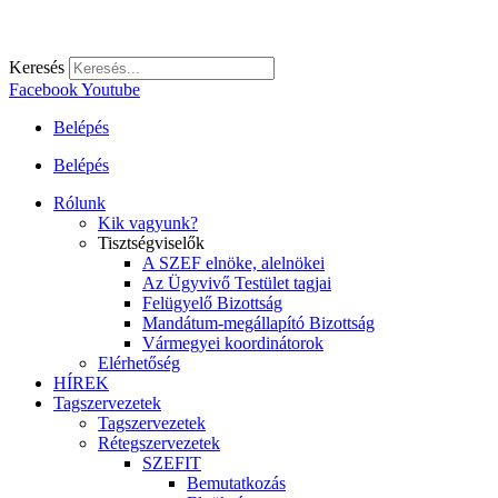
Keresés
Facebook
Youtube
Belépés
Belépés
Rólunk
Kik vagyunk?
Tisztségviselők
A SZEF elnöke, alelnökei
Az Ügyvivő Testület tagjai
Felügyelő Bizottság
Mandátum-megállapító Bizottság
Vármegyei koordinátorok
Elérhetőség
HÍREK
Tagszervezetek
Tagszervezetek
Rétegszervezetek
SZEFIT
Bemutatkozás