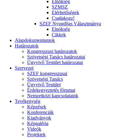
Elnökség
SZMSZ
Elérhetőségek
Csatlakozz!
SZEF Nyugdíjas Választmánya
Elnökség
Cikkek
Alapdokumentumok
Határozatok
Kongresszusi határozatok
Szövetségi Tanács határozatai
Ügyvivő Testület határozatai
Szervezet
SZEF kongresszusai
Szövetségi Tanács
Ügyvivő Testület
Érdekegyeztetés fórumai
Nemzetközi kapcsolataink
Tevékenység
Képzések
Konferenciák
Kiadványok
Képgaléria
Videók
Projektek