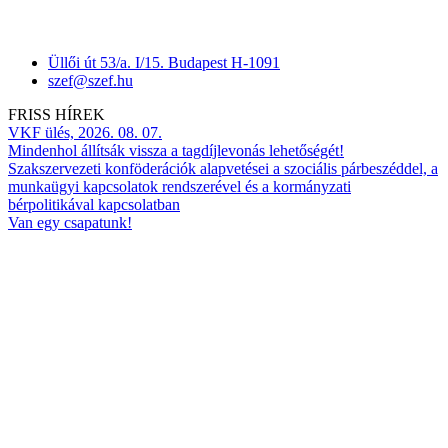
Üllői út 53/a. I/15. Budapest H-1091
szef@szef.hu
FRISS HÍREK
VKF ülés, 2026. 08. 07.
Mindenhol állítsák vissza a tagdíjlevonás lehetőségét!
Szakszervezeti konföderációk alapvetései a szociális párbeszéddel, a
munkaügyi kapcsolatok rendszerével és a kormányzati
bérpolitikával kapcsolatban
Van egy csapatunk!