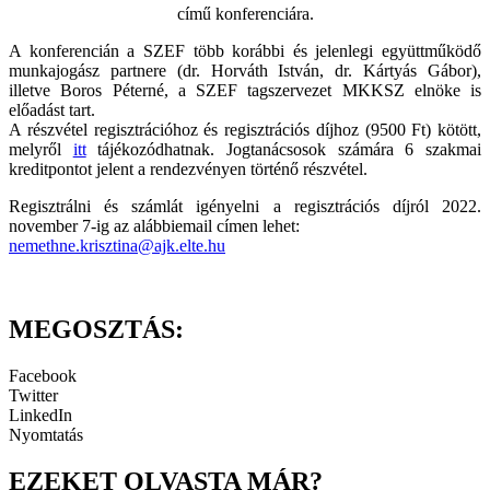
című konferenciára.
A konferencián a SZEF több korábbi és jelenlegi együttműködő
munkajogász partnere (dr. Horváth István, dr. Kártyás Gábor),
illetve Boros Péterné, a SZEF tagszervezet MKKSZ elnöke is
előadást tart.
A részvétel regisztrációhoz és regisztrációs díjhoz (9500 Ft) kötött,
melyről
itt
tájékozódhatnak. Jogtanácsosok számára 6 szakmai
kreditpontot jelent a rendezvényen történő részvétel.
Regisztrálni és számlát igényelni a regisztrációs díjról 2022.
november 7-ig az alábbiemail címen lehet:
nemethne.krisztina@ajk.elte.hu
MEGOSZTÁS:
Facebook
Twitter
LinkedIn
Nyomtatás
EZEKET OLVASTA MÁR?