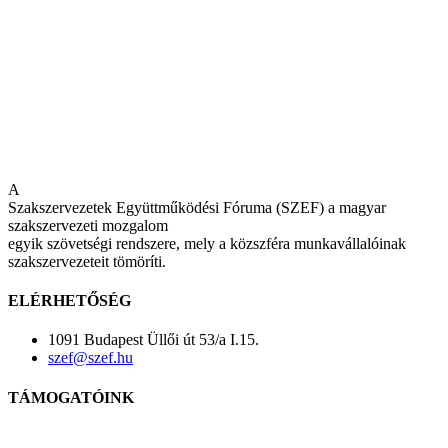
A
Szakszervezetek Együttműködési Fóruma (SZEF) a magyar
szakszervezeti mozgalom
egyik szövetségi rendszere, mely a közszféra munkavállalóinak
szakszervezeteit tömöríti.
ELÉRHETŐSÉG
1091 Budapest Üllői út 53/a I.15.
szef@szef.hu
TÁMOGATÓINK