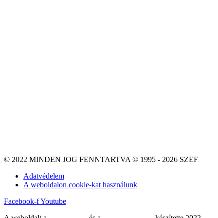
© 2022 MINDEN JOG FENNTARTVA © 1995 - 2026 SZEF
Adatvédelem
A weboldalon cookie-kat használunk
Facebook-f
Youtube
A weboldalt a
MDNGroup
és a
DellART Studio
készítette 2022-