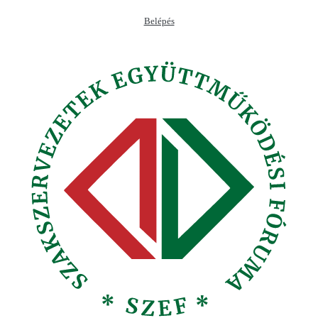
Ugrás
Belépés
a
tartalomhoz