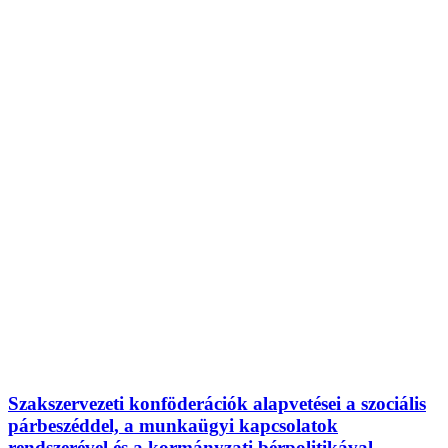
Szakszervezeti konföderációk alapvetései a szociális
párbeszéddel, a munkaügyi kapcsolatok
rendszerével és a kormányzati bérpolitikával