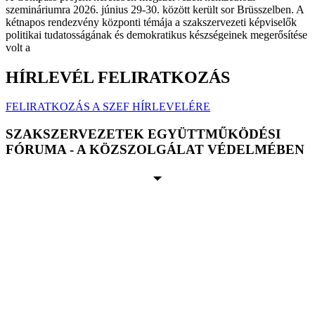
szemináriumra 2026. június 29-30. között került sor Brüsszelben. A
kétnapos rendezvény központi témája a szakszervezeti képviselők
politikai tudatosságának és demokratikus készségeinek megerősítése
volt a
HÍRLEVÉL FELIRATKOZÁS
FELIRATKOZÁS A SZEF HÍRLEVELÉRE
SZAKSZERVEZETEK EGYÜTTMŰKÖDÉSI
FÓRUMA - A KÖZSZOLGÁLAT VÉDELMÉBEN