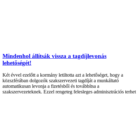
Mindenhol állítsák vissza a tagdíjlevonás
lehetőségét!
Két évvel ezelőtt a kormány letiltotta azt a lehetőséget, hogy a
közszférában dolgozók szakszervezeti tagdíját a munkáltató
automatikusan levonja a fizetésből és továbbítsa a
szakszervezeteknek. Ezzel rengeteg felesleges adminisztrációs terhet