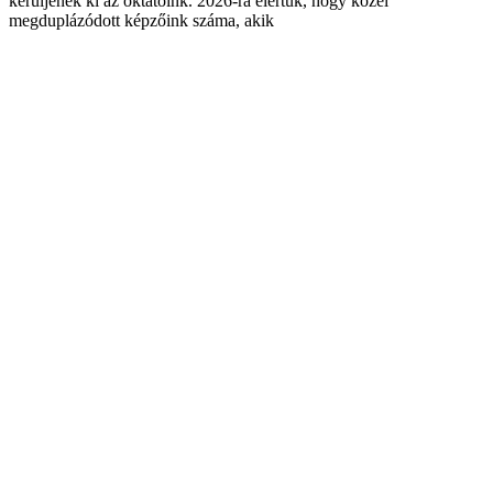
kerüljenek ki az oktatóink. 2026-ra elértük, hogy közel
megduplázódott képzőink száma, akik