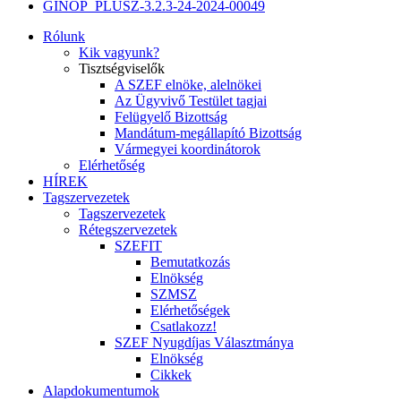
GINOP_PLUSZ-3.2.3-24-2024-00049
Rólunk
Kik vagyunk?
Tisztségviselők
A SZEF elnöke, alelnökei
Az Ügyvivő Testület tagjai
Felügyelő Bizottság
Mandátum-megállapító Bizottság
Vármegyei koordinátorok
Elérhetőség
HÍREK
Tagszervezetek
Tagszervezetek
Rétegszervezetek
SZEFIT
Bemutatkozás
Elnökség
SZMSZ
Elérhetőségek
Csatlakozz!
SZEF Nyugdíjas Választmánya
Elnökség
Cikkek
Alapdokumentumok