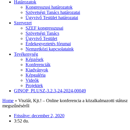
Határozatok
Kongresszusi határozatok
Szövetségi Tanács határozatai
Ügyvivő Testület határozatai
Szervezet
SZEF kongresszusai
Szövetségi Tanács
Ügyvivő Testület
Érdekegyeztetés fórumai
Nemzetközi kapcsolataink
Tevékenység
Képzések
Konferenciák
Kiadványok
Képgaléria
Videók
Projektek
GINOP_PLUSZ-3.2.3-24-2024-00049
Home
»
Viszlát, Kjt.! – Online konferencia a közalkalmazotti státusz
megszűnéséről
Frissítve:
december 2, 2020
3:52 du.