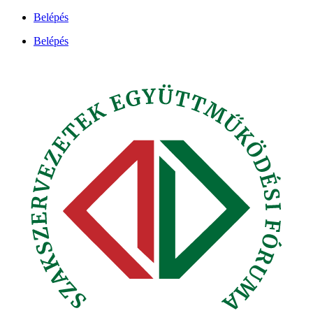
Ugrás
Belépés
a
Belépés
tartalomhoz