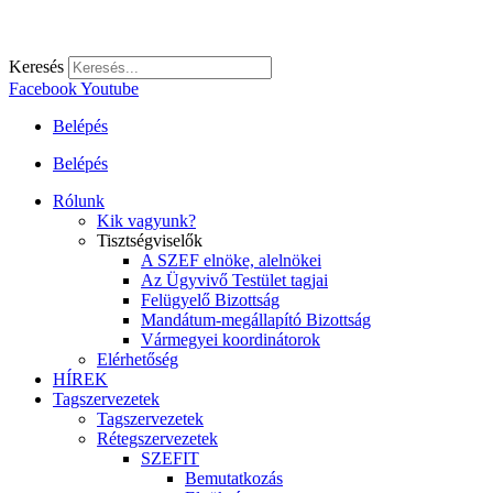
Keresés
Facebook
Youtube
Belépés
Belépés
Rólunk
Kik vagyunk?
Tisztségviselők
A SZEF elnöke, alelnökei
Az Ügyvivő Testület tagjai
Felügyelő Bizottság
Mandátum-megállapító Bizottság
Vármegyei koordinátorok
Elérhetőség
HÍREK
Tagszervezetek
Tagszervezetek
Rétegszervezetek
SZEFIT
Bemutatkozás