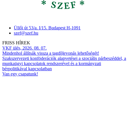
Üllői út 53/a. I/15. Budapest H-1091
szef@szef.hu
FRISS HÍREK
VKF ülés, 2026. 08. 07.
Mindenhol állítsák vissza a tagdíjlevonás lehetőségét!
Szakszervezeti konföderációk alapvetései a szociális párbeszéddel, a
munkaügyi kapcsolatok rendszerével és a kormányzati
bérpolitikával kapcsolatban
Van egy csapatunk!