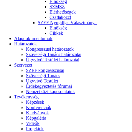
Elnökség
SZMSZ
Elérhetőségek
Csatlakozz!
SZEF Nyugdíjas Választmánya
Elnökség
Cikkek
Alapdokumentumok
Határozatok
Kongresszusi határozatok
Szövetségi Tanács határozatai
Ügyvivő Testület határozatai
Szervezet
SZEF kongresszusai
Szövetségi Tanács
Ügyvivő Testület
Érdekegyeztetés fórumai
Nemzetközi kapcsolataink
Tevékenység
Képzések
Konferenciák
Kiadványok
Képgaléria
Videók
Projektek