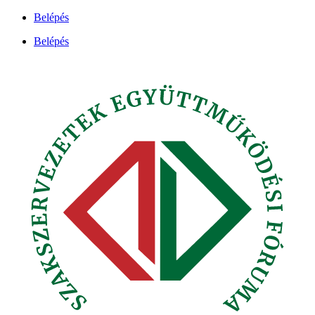
Ugrás
Belépés
a
Belépés
tartalomhoz