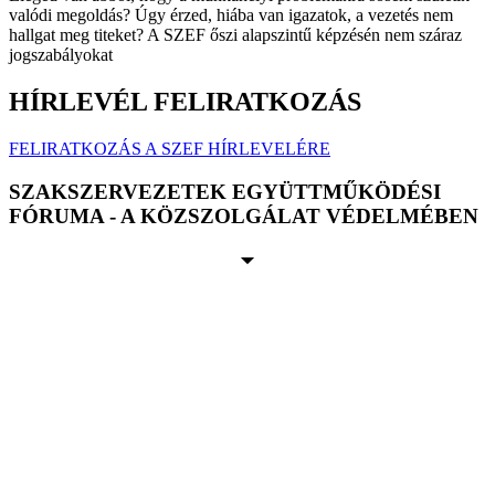
valódi megoldás? Úgy érzed, hiába van igazatok, a vezetés nem
hallgat meg titeket? A SZEF őszi alapszintű képzésén nem száraz
jogszabályokat
HÍRLEVÉL FELIRATKOZÁS
FELIRATKOZÁS A SZEF HÍRLEVELÉRE
SZAKSZERVEZETEK EGYÜTTMŰKÖDÉSI
FÓRUMA - A KÖZSZOLGÁLAT VÉDELMÉBEN