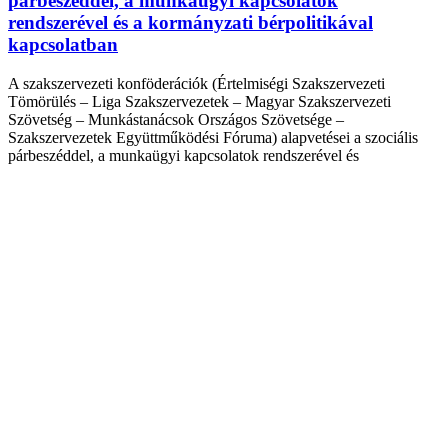
párbeszéddel, a munkaügyi kapcsolatok
rendszerével és a kormányzati bérpolitikával
kapcsolatban
A szakszervezeti konföderációk (Értelmiségi Szakszervezeti
Tömörülés – Liga Szakszervezetek – Magyar Szakszervezeti
Szövetség – Munkástanácsok Országos Szövetsége –
Szakszervezetek Együttműködési Fóruma) alapvetései a szociális
párbeszéddel, a munkaügyi kapcsolatok rendszerével és