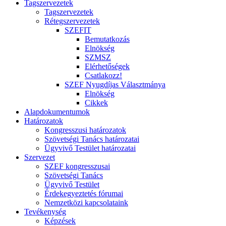
Tagszervezetek
Tagszervezetek
Rétegszervezetek
SZEFIT
Bemutatkozás
Elnökség
SZMSZ
Elérhetőségek
Csatlakozz!
SZEF Nyugdíjas Választmánya
Elnökség
Cikkek
Alapdokumentumok
Határozatok
Kongresszusi határozatok
Szövetségi Tanács határozatai
Ügyvivő Testület határozatai
Szervezet
SZEF kongresszusai
Szövetségi Tanács
Ügyvivő Testület
Érdekegyeztetés fórumai
Nemzetközi kapcsolataink
Tevékenység
Képzések