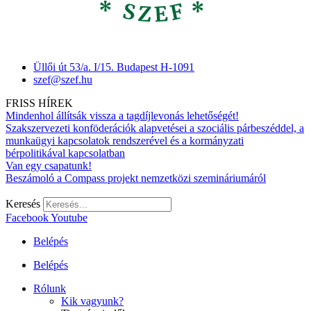
Üllői út 53/a. I/15. Budapest H-1091
szef@szef.hu
FRISS HÍREK
Mindenhol állítsák vissza a tagdíjlevonás lehetőségét!
Szakszervezeti konföderációk alapvetései a szociális párbeszéddel, a
munkaügyi kapcsolatok rendszerével és a kormányzati
bérpolitikával kapcsolatban
Van egy csapatunk!
Beszámoló a Compass projekt nemzetközi szemináriumáról
Keresés
Facebook
Youtube
Belépés
Belépés
Rólunk
Kik vagyunk?