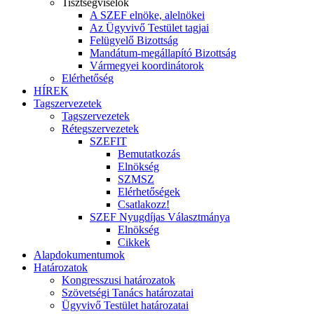
Tisztségviselők
A SZEF elnöke, alelnökei
Az Ügyvivő Testület tagjai
Felügyelő Bizottság
Mandátum-megállapító Bizottság
Vármegyei koordinátorok
Elérhetőség
HÍREK
Tagszervezetek
Tagszervezetek
Rétegszervezetek
SZEFIT
Bemutatkozás
Elnökség
SZMSZ
Elérhetőségek
Csatlakozz!
SZEF Nyugdíjas Választmánya
Elnökség
Cikkek
Alapdokumentumok
Határozatok
Kongresszusi határozatok
Szövetségi Tanács határozatai
Ügyvivő Testület határozatai