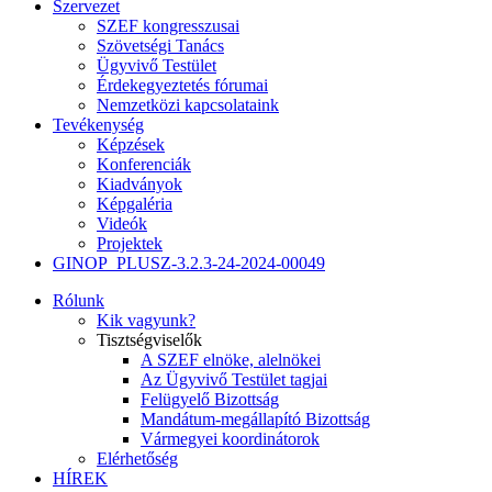
Szervezet
SZEF kongresszusai
Szövetségi Tanács
Ügyvivő Testület
Érdekegyeztetés fórumai
Nemzetközi kapcsolataink
Tevékenység
Képzések
Konferenciák
Kiadványok
Képgaléria
Videók
Projektek
GINOP_PLUSZ-3.2.3-24-2024-00049
Rólunk
Kik vagyunk?
Tisztségviselők
A SZEF elnöke, alelnökei
Az Ügyvivő Testület tagjai
Felügyelő Bizottság
Mandátum-megállapító Bizottság
Vármegyei koordinátorok
Elérhetőség
HÍREK