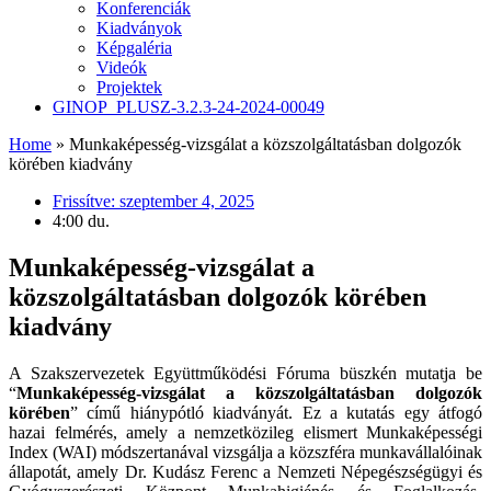
Konferenciák
Kiadványok
Képgaléria
Videók
Projektek
GINOP_PLUSZ-3.2.3-24-2024-00049
Home
»
Munkaképesség-vizsgálat a közszolgáltatásban dolgozók
körében kiadvány
Frissítve:
szeptember 4, 2025
4:00 du.
Munkaképesség-vizsgálat a
közszolgáltatásban dolgozók körében
kiadvány
A Szakszervezetek Együttműködési Fóruma büszkén mutatja be
“
Munkaképesség-vizsgálat a közszolgáltatásban dolgozók
körében
” című hiánypótló kiadványát. Ez a kutatás egy átfogó
hazai felmérés, amely a nemzetközileg elismert Munkaképességi
Index (WAI) módszertanával vizsgálja a közszféra munkavállalóinak
állapotát, amely Dr. Kudász Ferenc a Nemzeti Népegészségügyi és