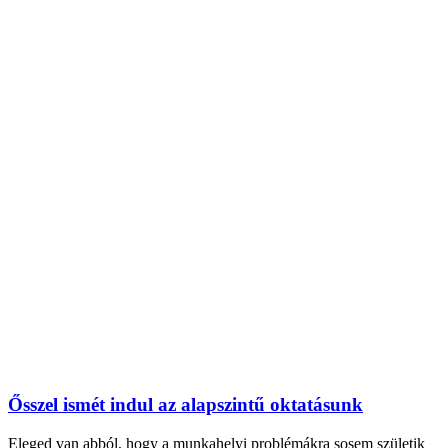
Ősszel ismét indul az alapszintű oktatásunk
Eleged van abból, hogy a munkahelyi problémákra sosem születik