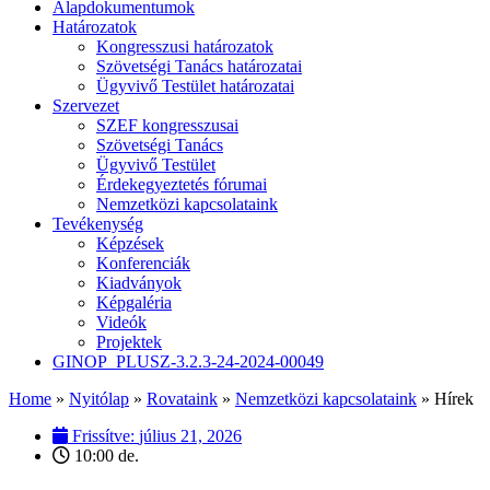
Alapdokumentumok
Határozatok
Kongresszusi határozatok
Szövetségi Tanács határozatai
Ügyvivő Testület határozatai
Szervezet
SZEF kongresszusai
Szövetségi Tanács
Ügyvivő Testület
Érdekegyeztetés fórumai
Nemzetközi kapcsolataink
Tevékenység
Képzések
Konferenciák
Kiadványok
Képgaléria
Videók
Projektek
GINOP_PLUSZ-3.2.3-24-2024-00049
Home
»
Nyitólap
»
Rovataink
»
Nemzetközi kapcsolataink
»
Hírek
Frissítve:
július 21, 2026
10:00 de.