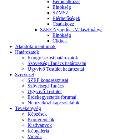
Bemutatkozás
Elnökség
SZMSZ
Elérhetőségek
Csatlakozz!
SZEF Nyugdíjas Választmánya
Elnökség
Cikkek
Alapdokumentumok
Határozatok
Kongresszusi határozatok
Szövetségi Tanács határozatai
Ügyvivő Testület határozatai
Szervezet
SZEF kongresszusai
Szövetségi Tanács
Ügyvivő Testület
Érdekegyeztetés fórumai
Nemzetközi kapcsolataink
Tevékenység
Képzések
Konferenciák
Kiadványok
Képgaléria
Videók