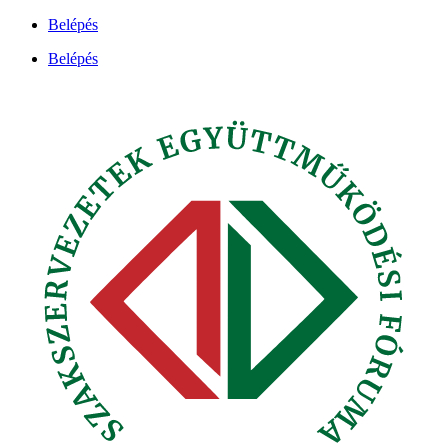
Ugrás
Belépés
a
Belépés
tartalomhoz