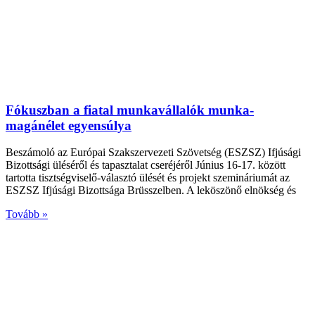
Fókuszban a fiatal munkavállalók munka-
magánélet egyensúlya
Beszámoló az Európai Szakszervezeti Szövetség (ESZSZ) Ifjúsági
Bizottsági üléséről és tapasztalat cseréjéről Június 16-17. között
tartotta tisztségviselő-választó ülését és projekt szemináriumát az
ESZSZ Ifjúsági Bizottsága Brüsszelben. A leköszönő elnökség és
Tovább »