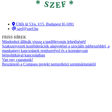
Üllői út 53/a. I/15. Budapest H-1091
szef@szef.hu
FRISS HÍREK
Mindenhol állítsák vissza a tagdíjlevonás lehetőségét!
Szakszervezeti konföderációk alapvetései a szociális párbeszéddel, a
munkaügyi kapcsolatok rendszerével és a kormányzati
bérpolitikával kapcsolatban
Van egy csapatunk!
Beszámoló a Compass projekt nemzetközi szemináriumáról