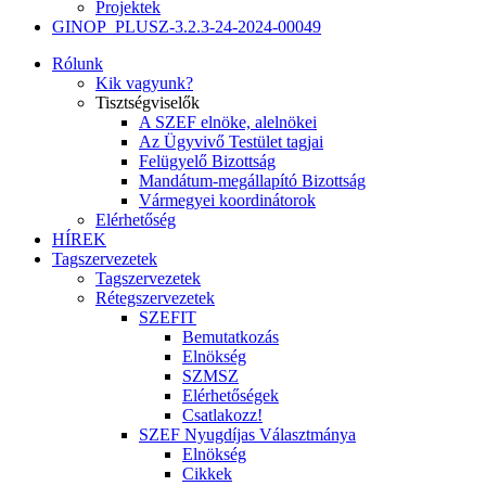
Projektek
GINOP_PLUSZ-3.2.3-24-2024-00049
Rólunk
Kik vagyunk?
Tisztségviselők
A SZEF elnöke, alelnökei
Az Ügyvivő Testület tagjai
Felügyelő Bizottság
Mandátum-megállapító Bizottság
Vármegyei koordinátorok
Elérhetőség
HÍREK
Tagszervezetek
Tagszervezetek
Rétegszervezetek
SZEFIT
Bemutatkozás
Elnökség
SZMSZ
Elérhetőségek
Csatlakozz!
SZEF Nyugdíjas Választmánya
Elnökség
Cikkek