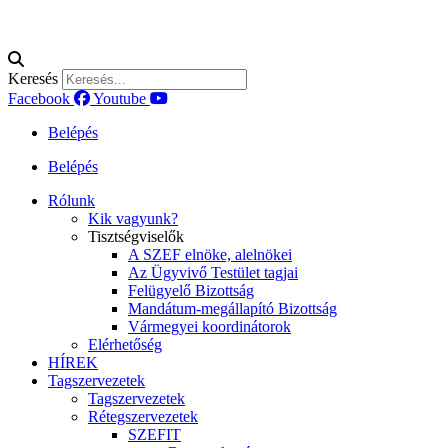
Keresés
Facebook
Youtube
Belépés
Belépés
Rólunk
Kik vagyunk?
Tisztségviselők
A SZEF elnöke, alelnökei
Az Ügyvivő Testület tagjai
Felügyelő Bizottság
Mandátum-megállapító Bizottság
Vármegyei koordinátorok
Elérhetőség
HÍREK
Tagszervezetek
Tagszervezetek
Rétegszervezetek
SZEFIT