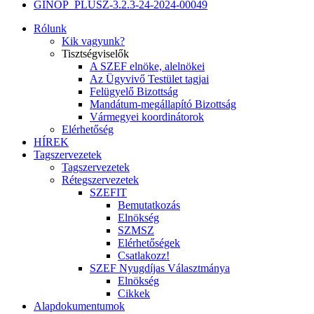
GINOP_PLUSZ-3.2.3-24-2024-00049
Rólunk
Kik vagyunk?
Tisztségviselők
A SZEF elnöke, alelnökei
Az Ügyvivő Testület tagjai
Felügyelő Bizottság
Mandátum-megállapító Bizottság
Vármegyei koordinátorok
Elérhetőség
HÍREK
Tagszervezetek
Tagszervezetek
Rétegszervezetek
SZEFIT
Bemutatkozás
Elnökség
SZMSZ
Elérhetőségek
Csatlakozz!
SZEF Nyugdíjas Választmánya
Elnökség
Cikkek
Alapdokumentumok