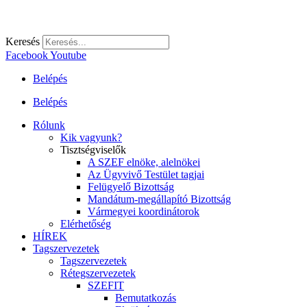
Keresés
Facebook
Youtube
Belépés
Belépés
Rólunk
Kik vagyunk?
Tisztségviselők
A SZEF elnöke, alelnökei
Az Ügyvivő Testület tagjai
Felügyelő Bizottság
Mandátum-megállapító Bizottság
Vármegyei koordinátorok
Elérhetőség
HÍREK
Tagszervezetek
Tagszervezetek
Rétegszervezetek
SZEFIT
Bemutatkozás