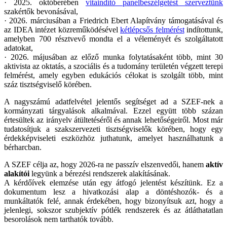
· 2025. októberében
vitaindító panelbeszélgetést szerveztünk
szakértők bevonásával,
· 2026. márciusában a Friedrich Ebert Alapítvány támogatásával és
az IDEA intézet közreműködésével
kétlépcsős felmérést
indítottunk,
amelyben 700 résztvevő mondta el a véleményét és szolgáltatott
adatokat,
· 2026. májusában az előző munka folytatásaként több, mint 30
aktivista az oktatás, a szociális és a tudomány területén végzett terepi
felmérést, amely egyben edukációs célokat is szolgált több, mint
száz tisztségviselő körében.
A nagyszámú adatfelvétel jelentős segítséget ad a SZEF-nek a
kormányzati tárgyalások alkalmával. Ezzel együtt több százan
értesültek az irányelv átültetéséről és annak lehetőségeiről. Most már
tudatosítjuk a szakszervezeti tisztségviselők körében, hogy egy
érdekképviseleti eszközhöz juthatunk, amelyet használhatunk a
bérharcban.
A SZEF célja az, hogy 2026-ra ne passzív elszenvedői, hanem
aktív
alakítói
legyünk a bérezési rendszerek alakításának.
A kérdőívek elemzése után egy átfogó jelentést készítünk. Ez a
dokumentum lesz a hivatkozási alap a döntéshozók- és a
munkáltatók felé, annak érdekében, hogy bizonyítsuk azt, hogy a
jelenlegi, sokszor szubjektív pótlék rendszerek és az átláthatatlan
besorolások nem tarthatók tovább.