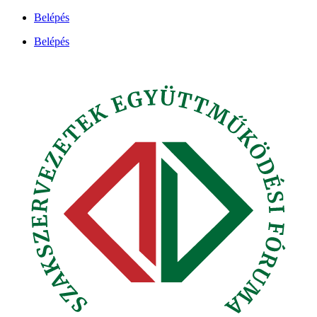
Ugrás
Belépés
a
Belépés
tartalomhoz