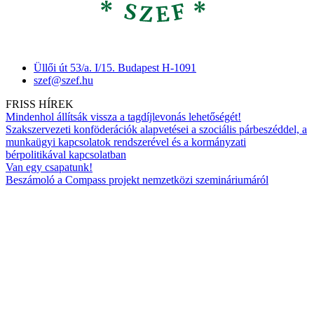
Üllői út 53/a. I/15. Budapest H-1091
szef@szef.hu
FRISS HÍREK
Mindenhol állítsák vissza a tagdíjlevonás lehetőségét!
Szakszervezeti konföderációk alapvetései a szociális párbeszéddel, a
munkaügyi kapcsolatok rendszerével és a kormányzati
bérpolitikával kapcsolatban
Van egy csapatunk!
Beszámoló a Compass projekt nemzetközi szemináriumáról