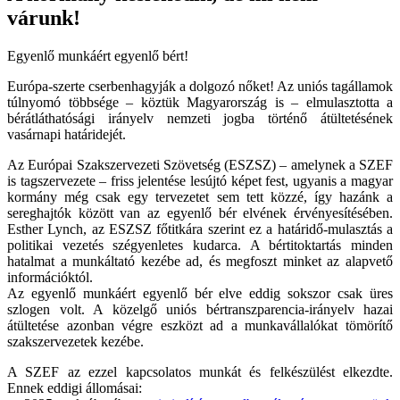
várunk!
Egyenlő munkáért egyenlő bért!
Európa-szerte cserbenhagyják a dolgozó nőket! Az uniós tagállamok
túlnyomó többsége – köztük Magyarország is – elmulasztotta a
bérátláthatósági irányelv nemzeti jogba történő átültetésének
vasárnapi határidejét.
Az Európai Szakszervezeti Szövetség (ESZSZ) – amelynek a SZEF
is tagszervezete – friss jelentése lesújtó képet fest, ugyanis a magyar
kormány még csak egy tervezetet sem tett közzé, így hazánk a
sereghajtók között van az egyenlő bér elvének érvényesítésében.
Esther Lynch, az ESZSZ főtitkára szerint ez a határidő-mulasztás a
politikai vezetés szégyenletes kudarca. A bértitoktartás minden
hatalmat a munkáltató kezébe ad, és megfoszt minket az alapvető
információktól.
Az egyenlő munkáért egyenlő bér elve eddig sokszor csak üres
szlogen volt. A közelgő uniós bértranszparencia-irányelv hazai
átültetése azonban végre eszközt ad a munkavállalókat tömörítő
szakszervezetek kezébe.
A SZEF az ezzel kapcsolatos munkát és felkészülést elkezdte.
Ennek eddigi állomásai: