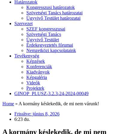
Határozatok
Kongresszusi határozatok
Szövetségi Tanács határozatai
Ügyvivő Testület határozatai
Szervezet
SZEF kongresszusai
Szövetségi Tanács
Ügyvivő Testület
Érdekegyeztetés fórumai
Nemzetközi kapcsolataink
Tevékenység
Képzések
Konferenciák
Kiadványok
Képgaléria
Videók
Projektek
GINOP_PLUSZ-3.2.3-24-2024-00049
Home
»
A kormány késlekedik, de mi nem várunk!
Frissítve:
június 8, 2026
6:23 du.
A kormány késlekedik, de mi nem