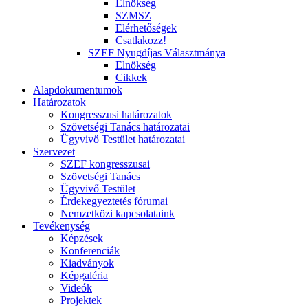
Elnökség
SZMSZ
Elérhetőségek
Csatlakozz!
SZEF Nyugdíjas Választmánya
Elnökség
Cikkek
Alapdokumentumok
Határozatok
Kongresszusi határozatok
Szövetségi Tanács határozatai
Ügyvivő Testület határozatai
Szervezet
SZEF kongresszusai
Szövetségi Tanács
Ügyvivő Testület
Érdekegyeztetés fórumai
Nemzetközi kapcsolataink
Tevékenység
Képzések
Konferenciák
Kiadványok
Képgaléria
Videók
Projektek