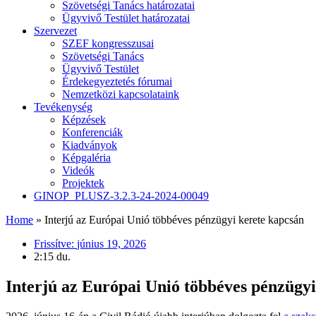
Szövetségi Tanács határozatai
Ügyvivő Testület határozatai
Szervezet
SZEF kongresszusai
Szövetségi Tanács
Ügyvivő Testület
Érdekegyeztetés fórumai
Nemzetközi kapcsolataink
Tevékenység
Képzések
Konferenciák
Kiadványok
Képgaléria
Videók
Projektek
GINOP_PLUSZ-3.2.3-24-2024-00049
Home
»
Interjú az Európai Unió többéves pénzügyi kerete kapcsán
Frissítve:
június 19, 2026
2:15 du.
Interjú az Európai Unió többéves pénzügyi