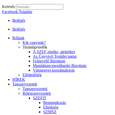
Keresés
Facebook
Youtube
Belépés
Belépés
Rólunk
Kik vagyunk?
Tisztségviselők
A SZEF elnöke, alelnökei
Az Ügyvivő Testület tagjai
Felügyelő Bizottság
Mandátum-megállapító Bizottság
Vármegyei koordinátorok
Elérhetőség
HÍREK
Tagszervezetek
Tagszervezetek
Rétegszervezetek
SZEFIT
Bemutatkozás
Elnökség
SZMSZ