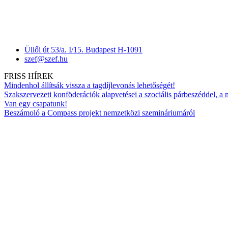
Üllői út 53/a. I/15. Budapest H-1091
szef@szef.hu
FRISS HÍREK
Mindenhol állítsák vissza a tagdíjlevonás lehetőségét!
Szakszervezeti konföderációk alapvetései a szociális párbeszéddel, a
Van egy csapatunk!
Beszámoló a Compass projekt nemzetközi szemináriumáról