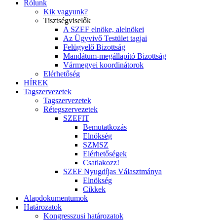
Rólunk
Kik vagyunk?
Tisztségviselők
A SZEF elnöke, alelnökei
Az Ügyvivő Testület tagjai
Felügyelő Bizottság
Mandátum-megállapító Bizottság
Vármegyei koordinátorok
Elérhetőség
HÍREK
Tagszervezetek
Tagszervezetek
Rétegszervezetek
SZEFIT
Bemutatkozás
Elnökség
SZMSZ
Elérhetőségek
Csatlakozz!
SZEF Nyugdíjas Választmánya
Elnökség
Cikkek
Alapdokumentumok
Határozatok
Kongresszusi határozatok