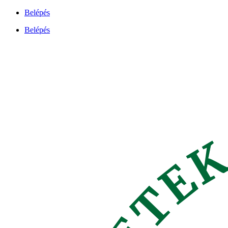
Ugrás
Belépés
a
Belépés
tartalomhoz