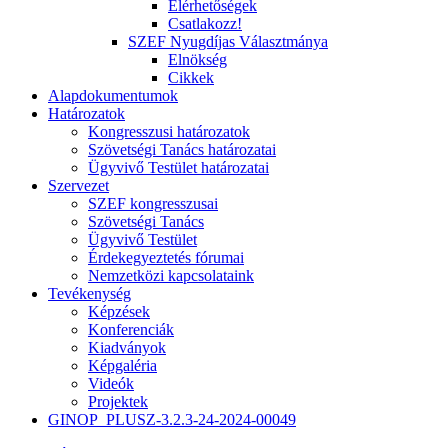
Elérhetőségek
Csatlakozz!
SZEF Nyugdíjas Választmánya
Elnökség
Cikkek
Alapdokumentumok
Határozatok
Kongresszusi határozatok
Szövetségi Tanács határozatai
Ügyvivő Testület határozatai
Szervezet
SZEF kongresszusai
Szövetségi Tanács
Ügyvivő Testület
Érdekegyeztetés fórumai
Nemzetközi kapcsolataink
Tevékenység
Képzések
Konferenciák
Kiadványok
Képgaléria
Videók
Projektek
GINOP_PLUSZ-3.2.3-24-2024-00049