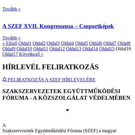
Tovább »
A SZEF XVII. Kongresszusa – Csoportképek
Tovább »
« Elöző
Oldal
1
Oldal
2
Oldal
3
Oldal
4
Oldal
5
Oldal
6
Oldal
7
Oldal
8
Oldal
9
Oldal
10
Oldal
11
Oldal
12
Oldal
13
Oldal
14
Oldal
15
Oldal
16
Oldal
17
Következő »
HÍRLEVÉL FELIRATKOZÁS
FELIRATKOZÁS A SZEF HÍRLEVELÉRE
SZAKSZERVEZETEK EGYÜTTMŰKÖDÉSI
FÓRUMA - A KÖZSZOLGÁLAT VÉDELMÉBEN
A
Szakszervezetek Együttműködési Fóruma (SZEF) a magyar