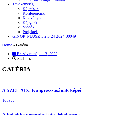
Tevékenység
Képzések
Konferenciák
Kiadványok
Képgaléria
Videók
Projektek
GINOP_PLUSZ-3.2.3-24-2024-00049
Home
»
Galéria
Frissítve:
május 13, 2022
3:21 du.
GALÉRIA
A SZEF XIX. Kongresszusának képei
Tovább »
A kollektív szerződéskötés lehetőségei