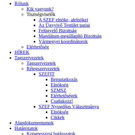
Rólunk
Kik vagyunk?
Tisztségviselők
A SZEF elnöke, alelnökei
Az Ügyvivő Testület tagjai
Felügyelő Bizottság
Mandátum-megállapító Bizottság
Vármegyei koordinátorok
Elérhetőség
HÍREK
Tagszervezetek
Tagszervezetek
Rétegszervezetek
SZEFIT
Bemutatkozás
Elnökség
SZMSZ
Elérhetőségek
Csatlakozz!
SZEF Nyugdíjas Választmánya
Elnökség
Cikkek
Alapdokumentumok
Határozatok
Kongresszusi határozatok