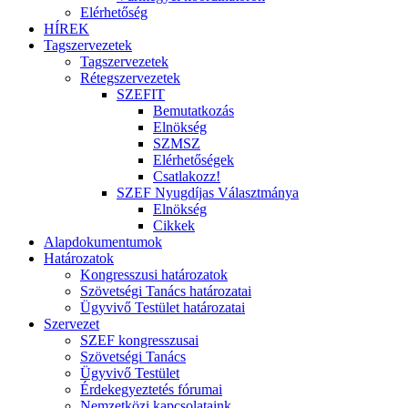
Elérhetőség
HÍREK
Tagszervezetek
Tagszervezetek
Rétegszervezetek
SZEFIT
Bemutatkozás
Elnökség
SZMSZ
Elérhetőségek
Csatlakozz!
SZEF Nyugdíjas Választmánya
Elnökség
Cikkek
Alapdokumentumok
Határozatok
Kongresszusi határozatok
Szövetségi Tanács határozatai
Ügyvivő Testület határozatai
Szervezet
SZEF kongresszusai
Szövetségi Tanács
Ügyvivő Testület
Érdekegyeztetés fórumai
Nemzetközi kapcsolataink