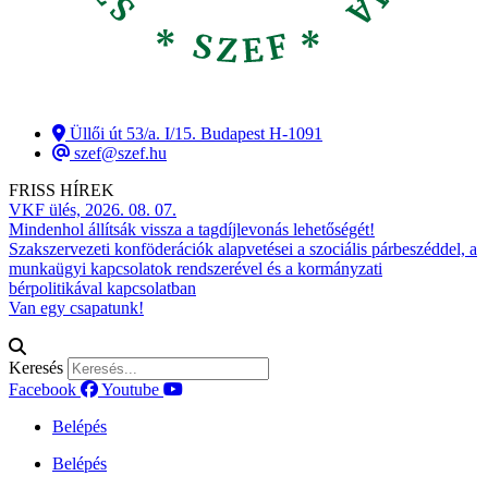
Üllői út 53/a. I/15. Budapest H-1091
szef@szef.hu
FRISS HÍREK
VKF ülés, 2026. 08. 07.
Mindenhol állítsák vissza a tagdíjlevonás lehetőségét!
Szakszervezeti konföderációk alapvetései a szociális párbeszéddel, a
munkaügyi kapcsolatok rendszerével és a kormányzati
bérpolitikával kapcsolatban
Van egy csapatunk!
Keresés
Facebook
Youtube
Belépés
Belépés