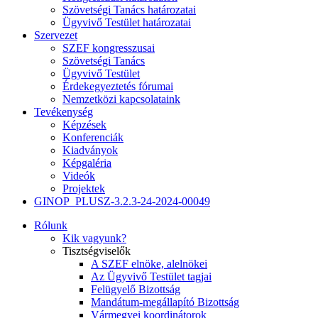
Szövetségi Tanács határozatai
Ügyvivő Testület határozatai
Szervezet
SZEF kongresszusai
Szövetségi Tanács
Ügyvivő Testület
Érdekegyeztetés fórumai
Nemzetközi kapcsolataink
Tevékenység
Képzések
Konferenciák
Kiadványok
Képgaléria
Videók
Projektek
GINOP_PLUSZ-3.2.3-24-2024-00049
Rólunk
Kik vagyunk?
Tisztségviselők
A SZEF elnöke, alelnökei
Az Ügyvivő Testület tagjai
Felügyelő Bizottság
Mandátum-megállapító Bizottság
Vármegyei koordinátorok