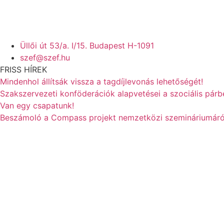
Üllői út 53/a. I/15. Budapest H-1091
szef@szef.hu
FRISS HÍREK
Mindenhol állítsák vissza a tagdíjlevonás lehetőségét!
Szakszervezeti konföderációk alapvetései a szociális pár
Van egy csapatunk!
Beszámoló a Compass projekt nemzetközi szemináriumáró