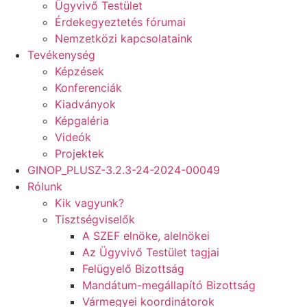
Ügyvivő Testület
Érdekegyeztetés fórumai
Nemzetközi kapcsolataink
Tevékenység
Képzések
Konferenciák
Kiadványok
Képgaléria
Videók
Projektek
GINOP_PLUSZ-3.2.3-24-2024-00049
Rólunk
Kik vagyunk?
Tisztségviselők
A SZEF elnöke, alelnökei
Az Ügyvivő Testület tagjai
Felügyelő Bizottság
Mandátum-megállapító Bizottság
Vármegyei koordinátorok