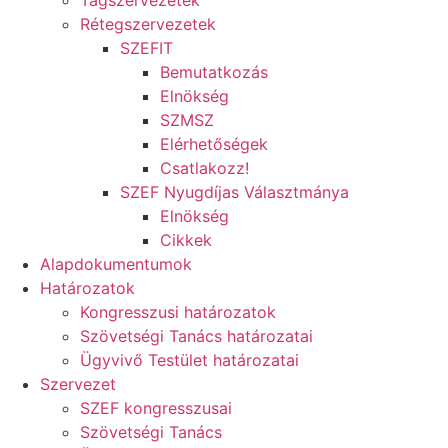
Tagszervezetek
Rétegszervezetek
SZEFIT
Bemutatkozás
Elnökség
SZMSZ
Elérhetőségek
Csatlakozz!
SZEF Nyugdíjas Választmánya
Elnökség
Cikkek
Alapdokumentumok
Határozatok
Kongresszusi határozatok
Szövetségi Tanács határozatai
Ügyvivő Testület határozatai
Szervezet
SZEF kongresszusai
Szövetségi Tanács