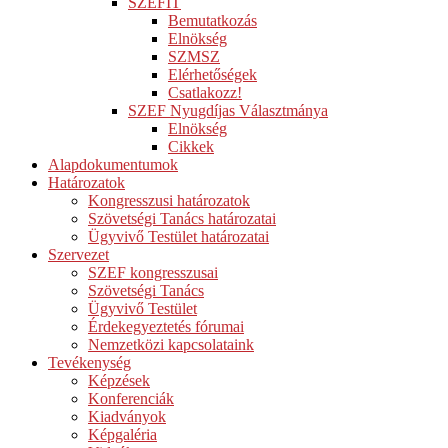
SZEFIT
Bemutatkozás
Elnökség
SZMSZ
Elérhetőségek
Csatlakozz!
SZEF Nyugdíjas Választmánya
Elnökség
Cikkek
Alapdokumentumok
Határozatok
Kongresszusi határozatok
Szövetségi Tanács határozatai
Ügyvivő Testület határozatai
Szervezet
SZEF kongresszusai
Szövetségi Tanács
Ügyvivő Testület
Érdekegyeztetés fórumai
Nemzetközi kapcsolataink
Tevékenység
Képzések
Konferenciák
Kiadványok
Képgaléria