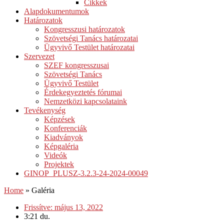
Cikkek
Alapdokumentumok
Határozatok
Kongresszusi határozatok
Szövetségi Tanács határozatai
Ügyvivő Testület határozatai
Szervezet
SZEF kongresszusai
Szövetségi Tanács
Ügyvivő Testület
Érdekegyeztetés fórumai
Nemzetközi kapcsolataink
Tevékenység
Képzések
Konferenciák
Kiadványok
Képgaléria
Videók
Projektek
GINOP_PLUSZ-3.2.3-24-2024-00049
Home
»
Galéria
Frissítve:
május 13, 2022
3:21 du.