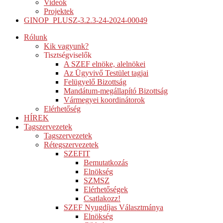
Videók
Projektek
GINOP_PLUSZ-3.2.3-24-2024-00049
Rólunk
Kik vagyunk?
Tisztségviselők
A SZEF elnöke, alelnökei
Az Ügyvivő Testület tagjai
Felügyelő Bizottság
Mandátum-megállapító Bizottság
Vármegyei koordinátorok
Elérhetőség
HÍREK
Tagszervezetek
Tagszervezetek
Rétegszervezetek
SZEFIT
Bemutatkozás
Elnökség
SZMSZ
Elérhetőségek
Csatlakozz!
SZEF Nyugdíjas Választmánya
Elnökség