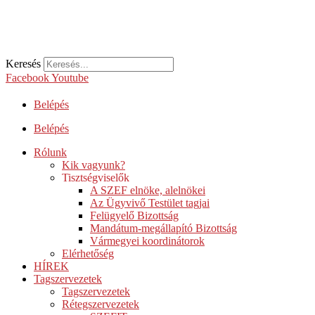
Keresés
Facebook
Youtube
Belépés
Belépés
Rólunk
Kik vagyunk?
Tisztségviselők
A SZEF elnöke, alelnökei
Az Ügyvivő Testület tagjai
Felügyelő Bizottság
Mandátum-megállapító Bizottság
Vármegyei koordinátorok
Elérhetőség
HÍREK
Tagszervezetek
Tagszervezetek
Rétegszervezetek