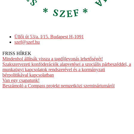
Üllői út 53/a. I/15. Budapest H-1091
szef@szef.hu
FRISS HÍREK
Mindenhol állítsák vissza a tagdíjlevonás lehetőségét!
Szakszervezeti konföderációk alapvetései a szociális párbeszéddel, a
munkaügyi kapcsolatok rendszerével és a kormányzati
bérpolitikával kapcsolatban
Van egy csapatunk!
Beszámoló a Compass projekt nemzetközi szemináriumáról