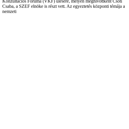
Konzultációs Fóruma (VKF) ülésére, melyen meghívottként Csóti
Csaba, a SZEF elnöke is részt vett. Az egyeztetés központi témája a
nemzeti