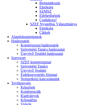
Bemutatkozás
Elnökség
SZMSZ
Elérhetőségek
Csatlakozz!
SZEF Nyugdíjas Választmánya
Elnökség
Cikkek
Alapdokumentumok
Határozatok
Kongresszusi határozatok
Szövetségi Tanács határozatai
Ügyvivő Testület határozatai
Szervezet
SZEF kongresszusai
Szövetségi Tanács
Ügyvivő Testület
Érdekegyeztetés fórumai
Nemzetközi kapcsolataink
Tevékenység
Képzések
Konferenciák
Kiadványok
Képgaléria
Videók