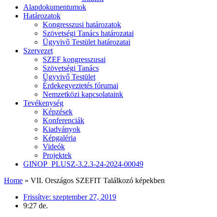
Alapdokumentumok
Határozatok
Kongresszusi határozatok
Szövetségi Tanács határozatai
Ügyvivő Testület határozatai
Szervezet
SZEF kongresszusai
Szövetségi Tanács
Ügyvivő Testület
Érdekegyeztetés fórumai
Nemzetközi kapcsolataink
Tevékenység
Képzések
Konferenciák
Kiadványok
Képgaléria
Videók
Projektek
GINOP_PLUSZ-3.2.3-24-2024-00049
Home
»
VII. Országos SZEFIT Találkozó képekben
Frissítve:
szeptember 27, 2019
9:27 de.