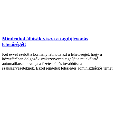
Mindenhol állítsák vissza a tagdíjlevonás
lehetőségét!
Két évvel ezelőtt a kormány letiltotta azt a lehetőséget, hogy a
közszférában dolgozók szakszervezeti tagdíját a munkáltató
automatikusan levonja a fizetésből és továbbítsa a
szakszervezeteknek. Ezzel rengeteg felesleges adminisztrációs terhet