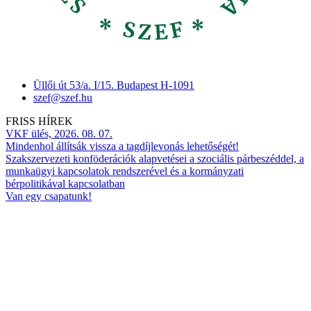
Üllői út 53/a. I/15. Budapest H-1091
szef@szef.hu
FRISS HÍREK
VKF ülés, 2026. 08. 07.
Mindenhol állítsák vissza a tagdíjlevonás lehetőségét!
Szakszervezeti konföderációk alapvetései a szociális párbeszéddel, a
munkaügyi kapcsolatok rendszerével és a kormányzati
bérpolitikával kapcsolatban
Van egy csapatunk!