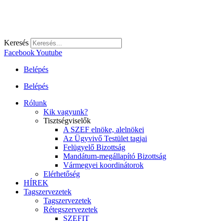
Keresés
Facebook
Youtube
Belépés
Belépés
Rólunk
Kik vagyunk?
Tisztségviselők
A SZEF elnöke, alelnökei
Az Ügyvivő Testület tagjai
Felügyelő Bizottság
Mandátum-megállapító Bizottság
Vármegyei koordinátorok
Elérhetőség
HÍREK
Tagszervezetek
Tagszervezetek
Rétegszervezetek
SZEFIT