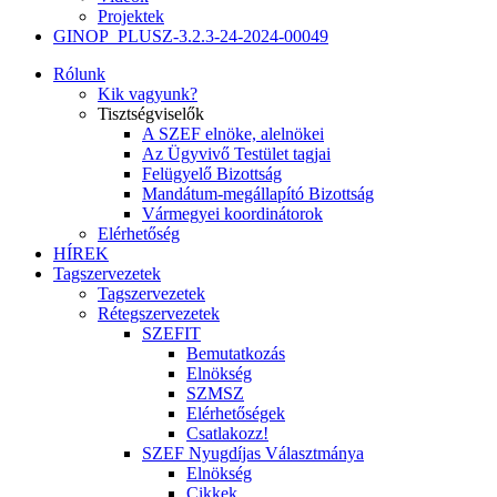
Projektek
GINOP_PLUSZ-3.2.3-24-2024-00049
Rólunk
Kik vagyunk?
Tisztségviselők
A SZEF elnöke, alelnökei
Az Ügyvivő Testület tagjai
Felügyelő Bizottság
Mandátum-megállapító Bizottság
Vármegyei koordinátorok
Elérhetőség
HÍREK
Tagszervezetek
Tagszervezetek
Rétegszervezetek
SZEFIT
Bemutatkozás
Elnökség
SZMSZ
Elérhetőségek
Csatlakozz!
SZEF Nyugdíjas Választmánya
Elnökség
Cikkek