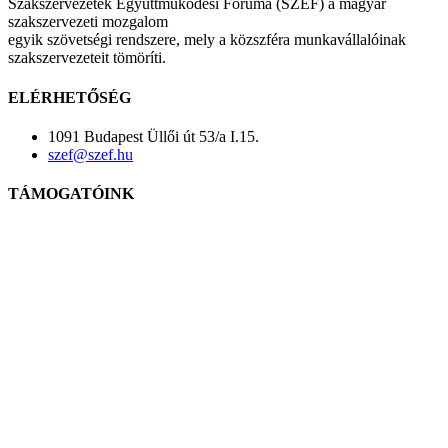
Szakszervezetek Együttműködési Fóruma (SZEF) a magyar
szakszervezeti mozgalom
egyik szövetségi rendszere, mely a közszféra munkavállalóinak
szakszervezeteit tömöríti.
ELÉRHETŐSÉG
1091 Budapest Üllői út 53/a I.15.
szef@szef.hu
TÁMOGATÓINK