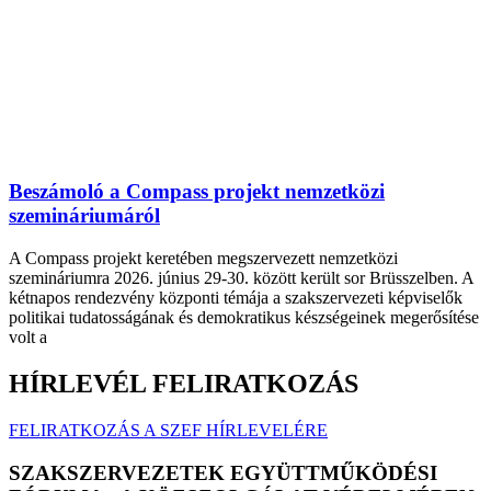
Beszámoló a Compass projekt nemzetközi
szemináriumáról
A Compass projekt keretében megszervezett nemzetközi
szemináriumra 2026. június 29-30. között került sor Brüsszelben. A
kétnapos rendezvény központi témája a szakszervezeti képviselők
politikai tudatosságának és demokratikus készségeinek megerősítése
volt a
HÍRLEVÉL FELIRATKOZÁS
FELIRATKOZÁS A SZEF HÍRLEVELÉRE
SZAKSZERVEZETEK EGYÜTTMŰKÖDÉSI