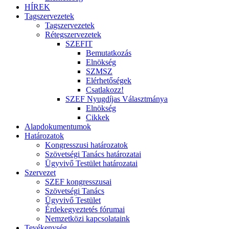
HÍREK
Tagszervezetek
Tagszervezetek
Rétegszervezetek
SZEFIT
Bemutatkozás
Elnökség
SZMSZ
Elérhetőségek
Csatlakozz!
SZEF Nyugdíjas Választmánya
Elnökség
Cikkek
Alapdokumentumok
Határozatok
Kongresszusi határozatok
Szövetségi Tanács határozatai
Ügyvivő Testület határozatai
Szervezet
SZEF kongresszusai
Szövetségi Tanács
Ügyvivő Testület
Érdekegyeztetés fórumai
Nemzetközi kapcsolataink
Tevékenység