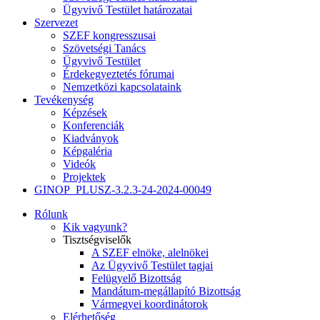
Ügyvivő Testület határozatai
Szervezet
SZEF kongresszusai
Szövetségi Tanács
Ügyvivő Testület
Érdekegyeztetés fórumai
Nemzetközi kapcsolataink
Tevékenység
Képzések
Konferenciák
Kiadványok
Képgaléria
Videók
Projektek
GINOP_PLUSZ-3.2.3-24-2024-00049
Rólunk
Kik vagyunk?
Tisztségviselők
A SZEF elnöke, alelnökei
Az Ügyvivő Testület tagjai
Felügyelő Bizottság
Mandátum-megállapító Bizottság
Vármegyei koordinátorok
Elérhetőség