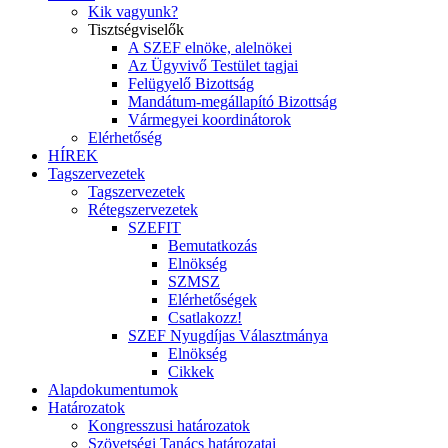
Kik vagyunk?
Tisztségviselők
A SZEF elnöke, alelnökei
Az Ügyvivő Testület tagjai
Felügyelő Bizottság
Mandátum-megállapító Bizottság
Vármegyei koordinátorok
Elérhetőség
HÍREK
Tagszervezetek
Tagszervezetek
Rétegszervezetek
SZEFIT
Bemutatkozás
Elnökség
SZMSZ
Elérhetőségek
Csatlakozz!
SZEF Nyugdíjas Választmánya
Elnökség
Cikkek
Alapdokumentumok
Határozatok
Kongresszusi határozatok
Szövetségi Tanács határozatai