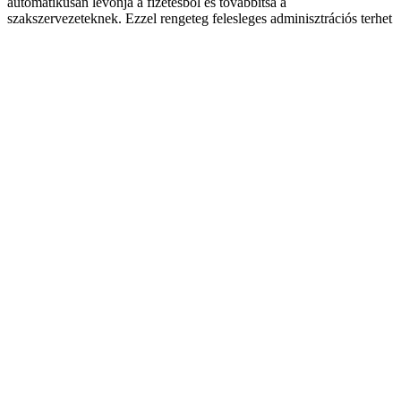
automatikusan levonja a fizetésből és továbbítsa a
szakszervezeteknek. Ezzel rengeteg felesleges adminisztrációs terhet