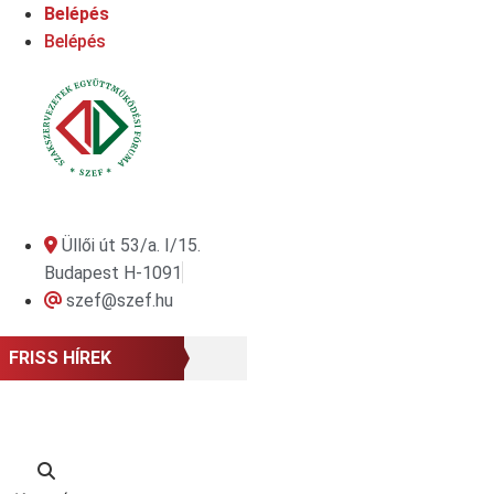
Ugrás
Belépés
a
Belépés
tartalomhoz
Üllői út 53/a. I/15.
Budapest H-1091
szef@szef.hu
FRISS HÍREK