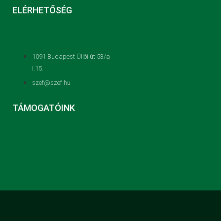
ELÉRHETŐSÉG
1091 Budapest Üllői út 53/a
I.15.
szef@szef.hu
TÁMOGATÓINK