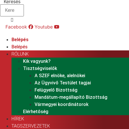
Keresés
Facebook
Youtube
Belépés
Belépés
RÓLUNK
Kik vagyunk?
Tisztségviselők
A SZEF elnöke, alelnökei
Az Ügyvivő Testület tagjai
Felügyelő Bizottság
Mandátum-megállapító Bizottság
Vármegyei koordinátorok
Elérhetőség
HÍREK
TAGSZERVEZETEK