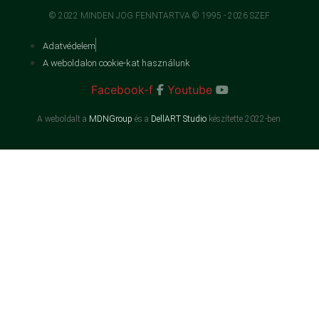
© 2022 MINDEN JOG FENNTARTVA © 1995 - 2026 SZEF
Adatvédelem
A weboldalon cookie-kat használunk
Facebook-f
Youtube
A weboldalt a
MDNGroup
és a
DellART Studio
készítette 2022-ben.