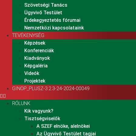
Szövetségi Tanács
Ügyvivő Testület
Érdekegyeztetés fórumai
Nemzetközi kapcsolataink
TEVÉKENYSÉG
Képzések
Konferenciák
Kiadványok
Képgaléria
Videók
Projektek
GINOP_PLUSZ-3.2.3-24-2024-00049
RÓLUNK
Kik vagyunk?
Tisztségviselők
A SZEF elnöke, alelnökei
Az Ügyvivő Testület tagjai