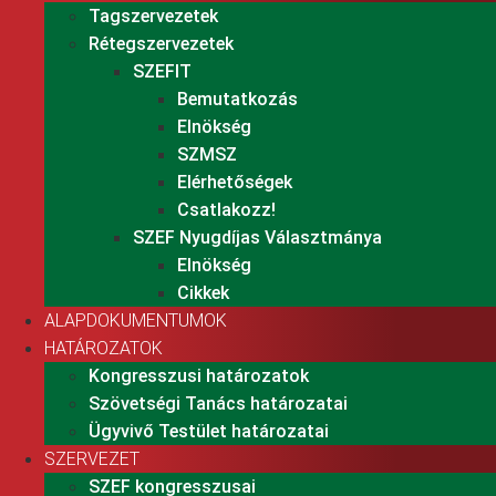
Tagszervezetek
Rétegszervezetek
SZEFIT
Bemutatkozás
Elnökség
SZMSZ
Elérhetőségek
Csatlakozz!
SZEF Nyugdíjas Választmánya
Elnökség
Cikkek
ALAPDOKUMENTUMOK
HATÁROZATOK
Kongresszusi határozatok
Szövetségi Tanács határozatai
Ügyvivő Testület határozatai
SZERVEZET
SZEF kongresszusai