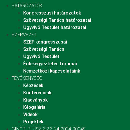
HATÁROZATOK
Kongresszusi határozatok
Szövetségi Tanács határozatai
Ügyvivő Testület határozatai
SZERVEZET
SZEF kongresszusai
Szövetségi Tanács
Ügyvivő Testület
Érdekegyeztetés fórumai
Nemzetközi kapcsolataink
TEVÉKENYSÉG
Képzések
Konferenciák
Kiadványok
Képgaléria
Videók
Projektek
GINOP_PLUSZ-3.2.3-24-2024-00049