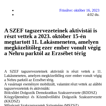
Frissítve:
október 16, 2023
4:02 du.
A SZEF tagszervezeteinek aktivistái is
részt vettek a 2023. október 15-én
megtartott 11. Lakásmeneten, amelyen
megközelítőleg ezer ember vonult végig
a Nehru parktól az Erzsébet térig
A SZEF tagszervezeteinek aktivistái is részt vettek a 11.
Lakásmeneten, amelyen megközelítőleg ezer ember vonult végig
a Nehru parktól az Erzsébet térig.
A vasárnapi eseményre mobilizált, valamint részt vettek az alábbi
tagszervezeteink és aktivistáik:
Bölcsődei Dolgozók Demokratikus Szakszervezete (BDDSZ)
Közgyűjteményi és Közművelődési Dolgozók Szakszervezete
(KKDSZ)
Művészeti Szakszervezetek Szövetsége (MSZSZ)