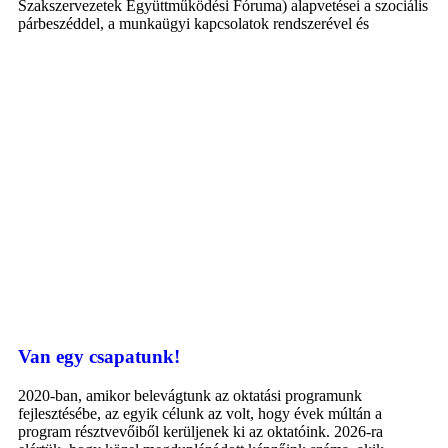
Szakszervezetek Együttműködési Fóruma) alapvetései a szociális
párbeszéddel, a munkaügyi kapcsolatok rendszerével és
Van egy csapatunk!
2020-ban, amikor belevágtunk az oktatási programunk
fejlesztésébe, az egyik célunk az volt, hogy évek múltán a
program résztvevőiből kerüljenek ki az oktatóink. 2026-ra