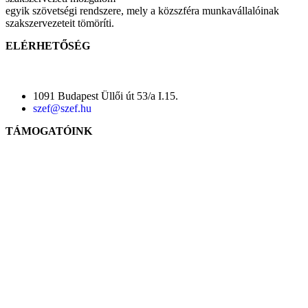
egyik szövetségi rendszere, mely a közszféra munkavállalóinak
szakszervezeteit tömöríti.
ELÉRHETŐSÉG
1091 Budapest Üllői út 53/a I.15.
szef@szef.hu
TÁMOGATÓINK