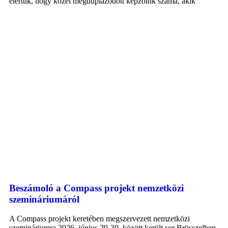
elértük, hogy közel megduplázódott képzőink száma, akik
Beszámoló a Compass projekt nemzetközi
szemináriumáról
A Compass projekt keretében megszervezett nemzetközi
szemináriumra 2026. június 29-30. között került sor Brüsszelben.