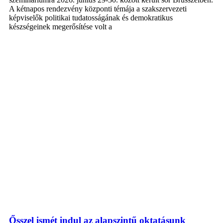
A kétnapos rendezvény központi témája a szakszervezeti
képviselők politikai tudatosságának és demokratikus
készségeinek megerősítése volt a
Ősszel ismét indul az alapszintű oktatásunk