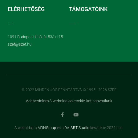
ELÉRHETŐSÉG
TÁMOGATÓINK
1091 Budapest Üllői út 53/a I.15.
szef@szef.hu
© 2022 MINDEN JOG FENNTARTVA © 1995 - 2026 SZEF
Adatvédelem
A weboldalon cookie-kat használunk
A weboldalt a
MDNGroup
és a
DellART Studio
készítette 2022-ben.