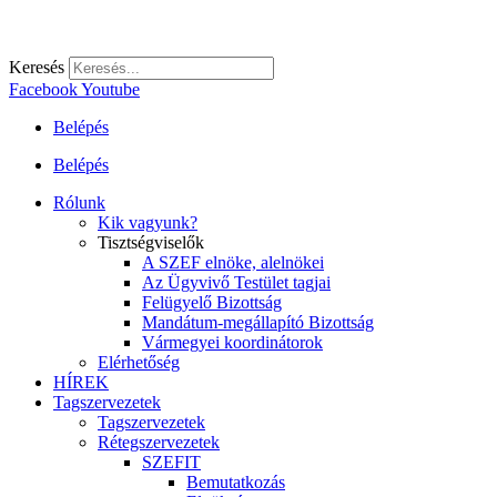
Keresés
Facebook
Youtube
Belépés
Belépés
Rólunk
Kik vagyunk?
Tisztségviselők
A SZEF elnöke, alelnökei
Az Ügyvivő Testület tagjai
Felügyelő Bizottság
Mandátum-megállapító Bizottság
Vármegyei koordinátorok
Elérhetőség
HÍREK
Tagszervezetek
Tagszervezetek
Rétegszervezetek
SZEFIT
Bemutatkozás