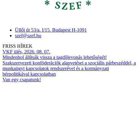
Üllői út 53/a. I/15. Budapest H-1091
szef@szef.hu
FRISS HÍREK
VKF ülés, 2026. 08. 07.
Mindenhol állítsák vissza a tagdíjlevonás lehetőségét!
Szakszervezeti konföderációk alapvetései a szociális párbeszéddel, a
munkaügyi kapcsolatok rendszerével és a kormányzati
bérpolitikával kapcsolatban
Van egy csapatunk!