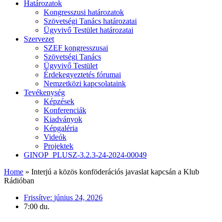
Határozatok
Kongresszusi határozatok
Szövetségi Tanács határozatai
Ügyvivő Testület határozatai
Szervezet
SZEF kongresszusai
Szövetségi Tanács
Ügyvivő Testület
Érdekegyeztetés fórumai
Nemzetközi kapcsolataink
Tevékenység
Képzések
Konferenciák
Kiadványok
Képgaléria
Videók
Projektek
GINOP_PLUSZ-3.2.3-24-2024-00049
Home
»
Interjú a közös konföderációs javaslat kapcsán a Klub
Rádióban
Frissítve:
június 24, 2026
7:00 du.