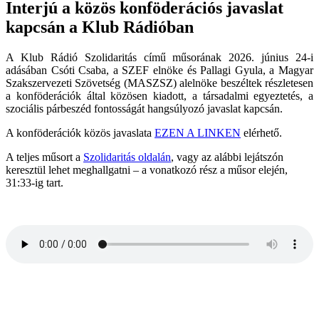
Interjú a közös konföderációs javaslat
kapcsán a Klub Rádióban
A Klub Rádió Szolidaritás című műsorának 2026. június 24-i
adásában Csóti Csaba, a SZEF elnöke és Pallagi Gyula, a Magyar
Szakszervezeti Szövetség (MASZSZ) alelnöke beszéltek részletesen
a konföderációk által közösen kiadott, a társadalmi egyeztetés, a
szociális párbeszéd fontosságát hangsúlyozó javaslat kapcsán.
A konföderációk közös javaslata
EZEN A LINKEN
elérhető.
A teljes műsort a
Szolidaritás oldalán
, vagy az alábbi lejátszón
keresztül lehet meghallgatni – a vonatkozó rész a műsor elején,
31:33-ig tart.