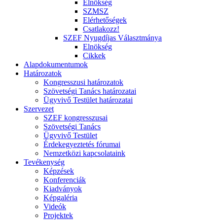
Elnökség
SZMSZ
Elérhetőségek
Csatlakozz!
SZEF Nyugdíjas Választmánya
Elnökség
Cikkek
Alapdokumentumok
Határozatok
Kongresszusi határozatok
Szövetségi Tanács határozatai
Ügyvivő Testület határozatai
Szervezet
SZEF kongresszusai
Szövetségi Tanács
Ügyvivő Testület
Érdekegyeztetés fórumai
Nemzetközi kapcsolataink
Tevékenység
Képzések
Konferenciák
Kiadványok
Képgaléria
Videók
Projektek