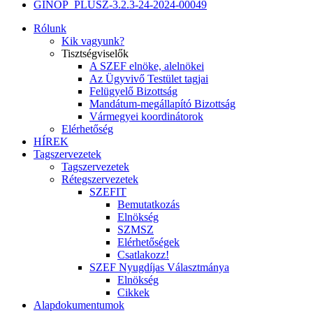
GINOP_PLUSZ-3.2.3-24-2024-00049
Rólunk
Kik vagyunk?
Tisztségviselők
A SZEF elnöke, alelnökei
Az Ügyvivő Testület tagjai
Felügyelő Bizottság
Mandátum-megállapító Bizottság
Vármegyei koordinátorok
Elérhetőség
HÍREK
Tagszervezetek
Tagszervezetek
Rétegszervezetek
SZEFIT
Bemutatkozás
Elnökség
SZMSZ
Elérhetőségek
Csatlakozz!
SZEF Nyugdíjas Választmánya
Elnökség
Cikkek
Alapdokumentumok