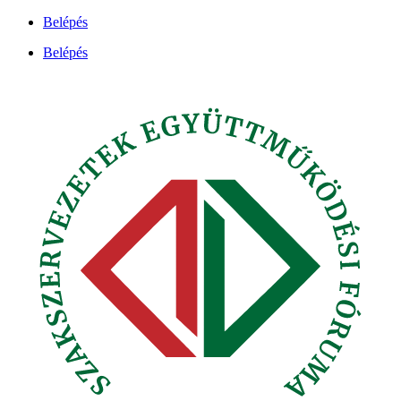
Ugrás
Belépés
a
Belépés
tartalomhoz