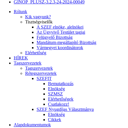
GINOP_PLUSZ-3.2.3-24-2024-00049
Rólunk
Kik vagyunk?
Tisztségviselők
A SZEF elnöke, alelnökei
Az Ügyvivő Testület tagjai
Felügyelő Bizottság
Mandátum-megállapító Bizottság
Vármegyei koordinátorok
Elérhetőség
HÍREK
Tagszervezetek
Tagszervezetek
Rétegszervezetek
SZEFIT
Bemutatkozás
Elnökség
SZMSZ
Elérhetőségek
Csatlakozz!
SZEF Nyugdíjas Választmánya
Elnökség
Cikkek
Alapdokumentumok