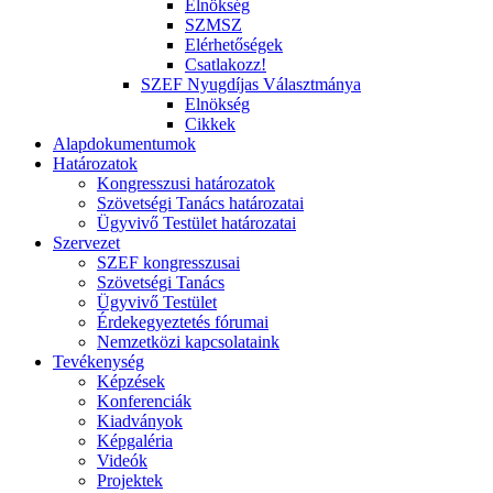
Elnökség
SZMSZ
Elérhetőségek
Csatlakozz!
SZEF Nyugdíjas Választmánya
Elnökség
Cikkek
Alapdokumentumok
Határozatok
Kongresszusi határozatok
Szövetségi Tanács határozatai
Ügyvivő Testület határozatai
Szervezet
SZEF kongresszusai
Szövetségi Tanács
Ügyvivő Testület
Érdekegyeztetés fórumai
Nemzetközi kapcsolataink
Tevékenység
Képzések
Konferenciák
Kiadványok
Képgaléria
Videók
Projektek