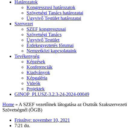
Határozatok
Kongresszusi határozatok
Szövetségi Tanács határozatai
Ügyvivő Testület határozatai
Szervezet
SZEF kongresszusai
Szövetségi Tanács
Ügyvivő Testület
Érdekegyeztetés fórumai
Nemzetközi kapcsolataink
Tevékenység
Képzések
Konferenciák
Kiadványok
Képgaléria
Videók
Projektek
GINOP_PLUSZ-3.2.3-24-2024-00049
Home
»
A SZEF vezetőinek látogatása az Osztrák Szakszervezeti
Szövetségnél (ÖGB)
Frissítve:
november 10, 2021
7:21 du.