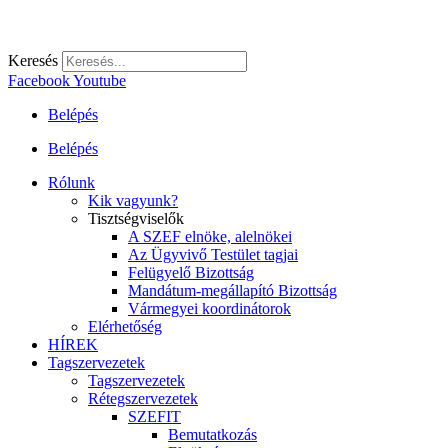
Keresés
Facebook
Youtube
Belépés
Belépés
Rólunk
Kik vagyunk?
Tisztségviselők
A SZEF elnöke, alelnökei
Az Ügyvivő Testület tagjai
Felügyelő Bizottság
Mandátum-megállapító Bizottság
Vármegyei koordinátorok
Elérhetőség
HÍREK
Tagszervezetek
Tagszervezetek
Rétegszervezetek
SZEFIT
Bemutatkozás