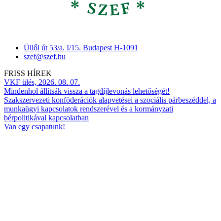
Üllői út 53/a. I/15. Budapest H-1091
szef@szef.hu
FRISS HÍREK
VKF ülés, 2026. 08. 07.
Mindenhol állítsák vissza a tagdíjlevonás lehetőségét!
Szakszervezeti konföderációk alapvetései a szociális párbeszéddel, a
munkaügyi kapcsolatok rendszerével és a kormányzati
bérpolitikával kapcsolatban
Van egy csapatunk!