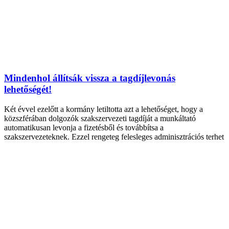
Mindenhol állítsák vissza a tagdíjlevonás
lehetőségét!
Két évvel ezelőtt a kormány letiltotta azt a lehetőséget, hogy a
közszférában dolgozók szakszervezeti tagdíját a munkáltató
automatikusan levonja a fizetésből és továbbítsa a
szakszervezeteknek. Ezzel rengeteg felesleges adminisztrációs terhet