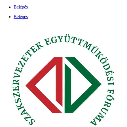
Ugrás
Belépés
a
Belépés
tartalomhoz