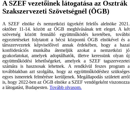
A SZEF vezetőinek látogatása az Osztrák
Szakszervezeti Szövetségnél (ÖGB)
A SZEF elnöke és nemzetközi ügyekért felelős alelnöke 2021.
október 11-14. között az ÖGB meghívásának tett eleget. A két
szövetség között fennálló együttműködés keretében, további
egyeztetéseket folytatott a bécsi központú ÖGB elnökével és a
társszervezetek képviselőivel annak érdekében, hogy a hazai
konföderációs munkába átemeljük azokat a nemzetközi jó
gyakorlatokat, amelyek adoptálhatók, illetve keressünk olyan új
együttműködési lehetőségeket, amelyek a SZEF tagszervezetei
számára is hasznosak lehetnek. A rendkívül feszes program a
továbbiakban azt szolgálta, hogy az együttműködéshez szükséges
egyes ismeretek felmérésre kerüljenek. Megállapodás született arról
is, hogy 2022-ben az ÖGB elnöke a SZEF vendégeként viszonozza
a látogatást, Budapesten.
Tovább olvasom.