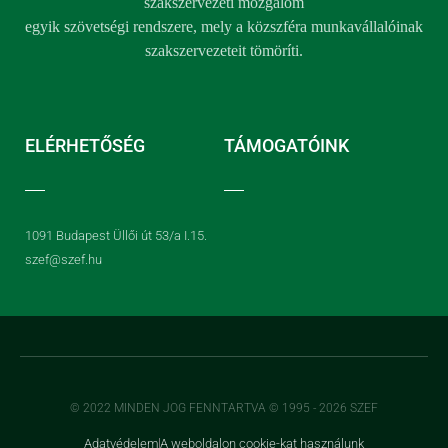
szakszervezeti mozgalom
egyik szövetségi rendszere, mely a közszféra munkavállalóinak
szakszervezeteit tömöríti.
ELÉRHETŐSÉG
TÁMOGATÓINK
1091 Budapest Üllői út 53/a I.15.
szef@szef.hu
© 2022 MINDEN JOG FENNTARTVA © 1995 - 2026 SZEF
Adatvédelem
A weboldalon cookie-kat használunk