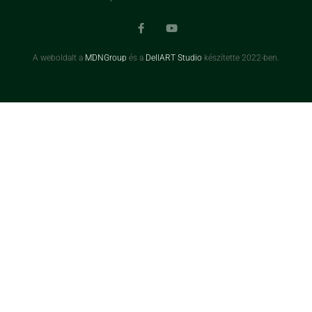
A weboldalt a
MDNGroup
és a
DellART Studio
készítette 2022-ben.