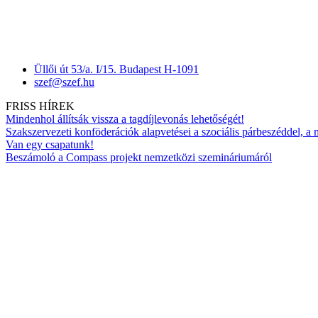
Üllői út 53/a. I/15. Budapest H-1091
szef@szef.hu
FRISS HÍREK
Mindenhol állítsák vissza a tagdíjlevonás lehetőségét!
Szakszervezeti konföderációk alapvetései a szociális párbeszéddel, a
Van egy csapatunk!
Beszámoló a Compass projekt nemzetközi szemináriumáról