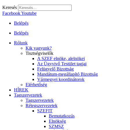
Keresés
Facebook
Youtube
Belépés
Belépés
Rólunk
Kik vagyunk?
Tisztségviselők
A SZEF elnöke, alelnökei
Az Ügyvivő Testület tagjai
Felügyelő Bizottság
Mandátum-megállapító Bizottság
Vármegyei koordinátorok
Elérhetőség
HÍREK
Tagszervezetek
Tagszervezetek
Rétegszervezetek
SZEFIT
Bemutatkozás
Elnökség
SZMSZ