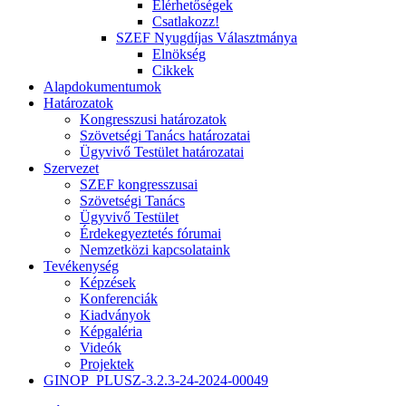
Elérhetőségek
Csatlakozz!
SZEF Nyugdíjas Választmánya
Elnökség
Cikkek
Alapdokumentumok
Határozatok
Kongresszusi határozatok
Szövetségi Tanács határozatai
Ügyvivő Testület határozatai
Szervezet
SZEF kongresszusai
Szövetségi Tanács
Ügyvivő Testület
Érdekegyeztetés fórumai
Nemzetközi kapcsolataink
Tevékenység
Képzések
Konferenciák
Kiadványok
Képgaléria
Videók
Projektek
GINOP_PLUSZ-3.2.3-24-2024-00049