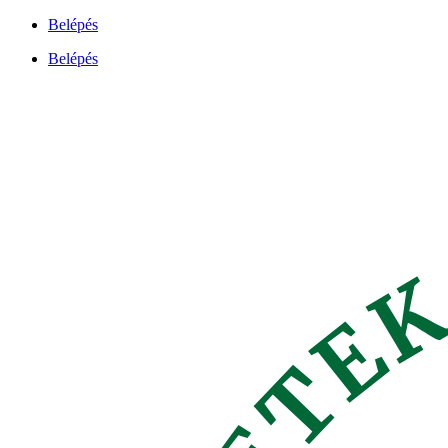
Ugrás
Belépés
a
Belépés
tartalomhoz