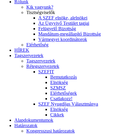
Rólunk
Kik vagyunk?
Tisztségviselők
A SZEF elnöke, alelnökei
Az Ügyvivő Testület tagjai
Felügyelő Bizottság
Mandátum-megállapító Bizottság
Vármegyei koordinátorok
Elérhetőség
HÍREK
Tagszervezetek
Tagszervezetek
Rétegszervezetek
SZEFIT
Bemutatkozás
Elnökség
SZMSZ
Elérhetőségek
Csatlakozz!
SZEF Nyugdíjas Választmánya
Elnökség
Cikkek
Alapdokumentumok
Határozatok
Kongresszusi határozatok