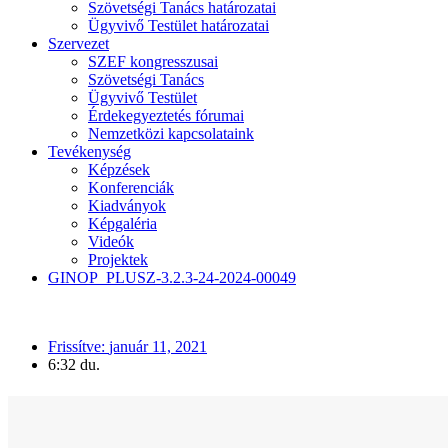
Szövetségi Tanács határozatai
Ügyvivő Testület határozatai
Szervezet
SZEF kongresszusai
Szövetségi Tanács
Ügyvivő Testület
Érdekegyeztetés fórumai
Nemzetközi kapcsolataink
Tevékenység
Képzések
Konferenciák
Kiadványok
Képgaléria
Videók
Projektek
GINOP_PLUSZ-3.2.3-24-2024-00049
HOME
»
ÚJBÓL VÁR A SZEF OKTATÁSI PROGRAMJA
Frissítve:
január 11, 2021
6:32 du.