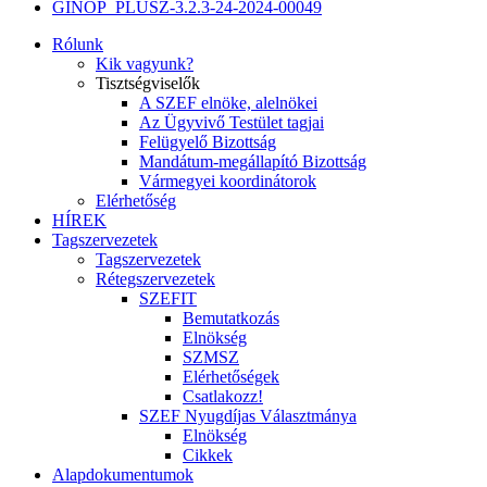
GINOP_PLUSZ-3.2.3-24-2024-00049
Rólunk
Kik vagyunk?
Tisztségviselők
A SZEF elnöke, alelnökei
Az Ügyvivő Testület tagjai
Felügyelő Bizottság
Mandátum-megállapító Bizottság
Vármegyei koordinátorok
Elérhetőség
HÍREK
Tagszervezetek
Tagszervezetek
Rétegszervezetek
SZEFIT
Bemutatkozás
Elnökség
SZMSZ
Elérhetőségek
Csatlakozz!
SZEF Nyugdíjas Választmánya
Elnökség
Cikkek
Alapdokumentumok