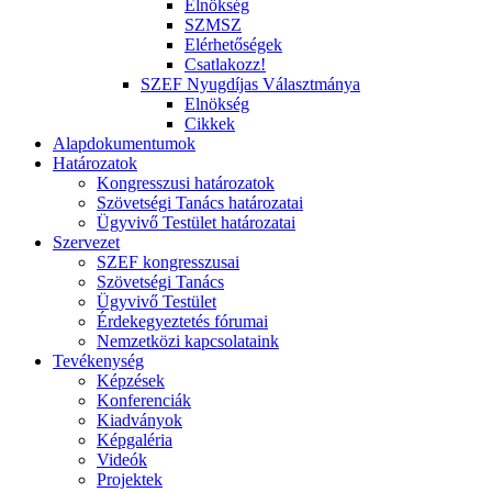
Elnökség
SZMSZ
Elérhetőségek
Csatlakozz!
SZEF Nyugdíjas Választmánya
Elnökség
Cikkek
Alapdokumentumok
Határozatok
Kongresszusi határozatok
Szövetségi Tanács határozatai
Ügyvivő Testület határozatai
Szervezet
SZEF kongresszusai
Szövetségi Tanács
Ügyvivő Testület
Érdekegyeztetés fórumai
Nemzetközi kapcsolataink
Tevékenység
Képzések
Konferenciák
Kiadványok
Képgaléria
Videók
Projektek