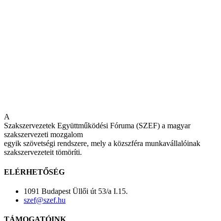
A
Szakszervezetek Együttműködési Fóruma (SZEF) a magyar
szakszervezeti mozgalom
egyik szövetségi rendszere, mely a közszféra munkavállalóinak
szakszervezeteit tömöríti.
ELÉRHETŐSÉG
1091 Budapest Üllői út 53/a I.15.
szef@szef.hu
TÁMOGATÓINK