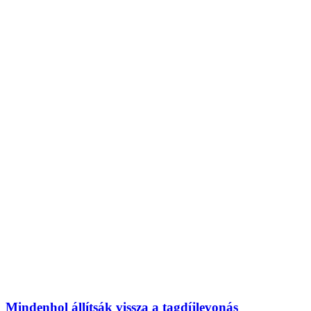
Mindenhol állítsák vissza a tagdíjlevonás