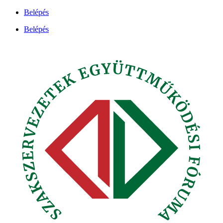
Ugrás
Belépés
a
Belépés
tartalomhoz