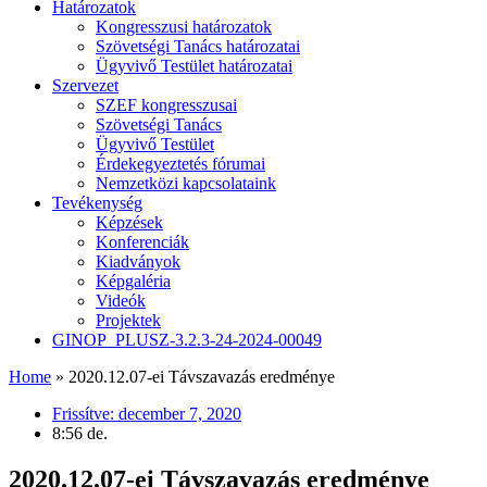
Határozatok
Kongresszusi határozatok
Szövetségi Tanács határozatai
Ügyvivő Testület határozatai
Szervezet
SZEF kongresszusai
Szövetségi Tanács
Ügyvivő Testület
Érdekegyeztetés fórumai
Nemzetközi kapcsolataink
Tevékenység
Képzések
Konferenciák
Kiadványok
Képgaléria
Videók
Projektek
GINOP_PLUSZ-3.2.3-24-2024-00049
Home
»
2020.12.07-ei Távszavazás eredménye
Frissítve:
december 7, 2020
8:56 de.
2020.12.07-ei Távszavazás eredménye