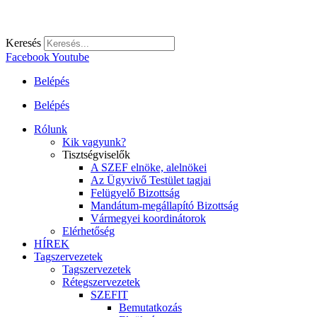
Keresés
Facebook
Youtube
Belépés
Belépés
Rólunk
Kik vagyunk?
Tisztségviselők
A SZEF elnöke, alelnökei
Az Ügyvivő Testület tagjai
Felügyelő Bizottság
Mandátum-megállapító Bizottság
Vármegyei koordinátorok
Elérhetőség
HÍREK
Tagszervezetek
Tagszervezetek
Rétegszervezetek
SZEFIT
Bemutatkozás