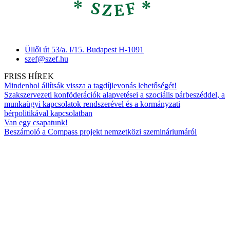
Üllői út 53/a. I/15. Budapest H-1091
szef@szef.hu
FRISS HÍREK
Mindenhol állítsák vissza a tagdíjlevonás lehetőségét!
Szakszervezeti konföderációk alapvetései a szociális párbeszéddel, a
munkaügyi kapcsolatok rendszerével és a kormányzati
bérpolitikával kapcsolatban
Van egy csapatunk!
Beszámoló a Compass projekt nemzetközi szemináriumáról