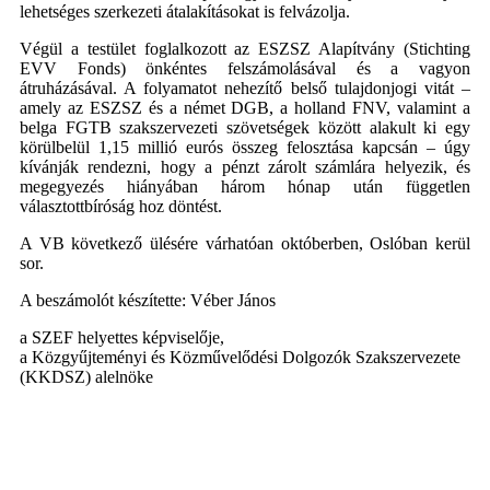
lehetséges szerkezeti átalakításokat is felvázolja.
Végül a testület foglalkozott az ESZSZ Alapítvány (Stichting
EVV Fonds) önkéntes felszámolásával és a vagyon
átruházásával. A folyamatot nehezítő belső tulajdonjogi vitát –
amely az ESZSZ és a német DGB, a holland FNV, valamint a
belga FGTB szakszervezeti szövetségek között alakult ki egy
körülbelül 1,15 millió eurós összeg felosztása kapcsán – úgy
kívánják rendezni, hogy a pénzt zárolt számlára helyezik, és
megegyezés hiányában három hónap után független
választottbíróság hoz döntést.
A VB következő ülésére várhatóan októberben, Oslóban kerül
sor.
A beszámolót készítette: Véber János
a SZEF helyettes képviselője,
a Közgyűjteményi és Közművelődési Dolgozók Szakszervezete
(KKDSZ) alelnöke