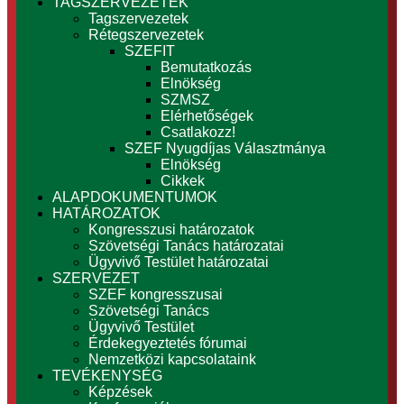
TAGSZERVEZETEK
Tagszervezetek
Rétegszervezetek
SZEFIT
Bemutatkozás
Elnökség
SZMSZ
Elérhetőségek
Csatlakozz!
SZEF Nyugdíjas Választmánya
Elnökség
Cikkek
ALAPDOKUMENTUMOK
HATÁROZATOK
Kongresszusi határozatok
Szövetségi Tanács határozatai
Ügyvivő Testület határozatai
SZERVEZET
SZEF kongresszusai
Szövetségi Tanács
Ügyvivő Testület
Érdekegyeztetés fórumai
Nemzetközi kapcsolataink
TEVÉKENYSÉG
Képzések