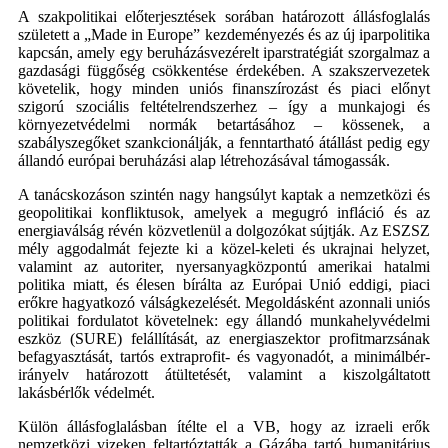
A szakpolitikai előterjesztések sorában határozott állásfoglalás
született a „Made in Europe” kezdeményezés és az új iparpolitika
kapcsán, amely egy beruházásvezérelt iparstratégiát szorgalmaz a
gazdasági függőség csökkentése érdekében. A szakszervezetek
követelik, hogy minden uniós finanszírozást és piaci előnyt
szigorú szociális feltételrendszerhez – így a munkajogi és
környezetvédelmi normák betartásához – kössenek, a
szabályszegőket szankcionálják, a fenntartható átállást pedig egy
állandó európai beruházási alap létrehozásával támogassák.
A tanácskozáson szintén nagy hangsúlyt kaptak a nemzetközi és
geopolitikai konfliktusok, amelyek a megugró infláció és az
energiaválság révén közvetlenül a dolgozókat sújtják. Az ESZSZ
mély aggodalmát fejezte ki a közel-keleti és ukrajnai helyzet,
valamint az autoriter, nyersanyagközpontú amerikai hatalmi
politika miatt, és élesen bírálta az Európai Unió eddigi, piaci
erőkre hagyatkozó válságkezelését. Megoldásként azonnali uniós
politikai fordulatot követelnek: egy állandó munkahelyvédelmi
eszköz (SURE) felállítását, az energiaszektor profitmarzsának
befagyasztását, tartós extraprofit- és vagyonadót, a minimálbér-
irányelv határozott átültetését, valamint a kiszolgáltatott
lakásbérlők védelmét.
Külön állásfoglalásban ítélte el a VB, hogy az izraeli erők
nemzetközi vizeken feltartóztatták a Gázába tartó humanitárius