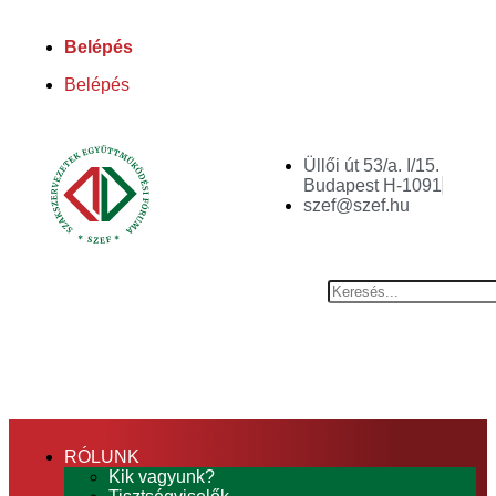
Belépés
Belépés
Üllői út 53/a. I/15.
Budapest H-1091
szef@szef.hu
RÓLUNK
Kik vagyunk?