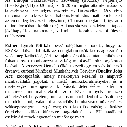
Az Európai Szakszervezeti Szövetség (ESZSZ) Végrehajtó
Bizottsága (VB) 2026. május 19-20-án megtartotta idei második
tanácskozását személyes részvétellel, Brüsszelben. (Az első,
márciusi ülést a közel-keleti háborús konfliktus miatt nem lehetett
az eredetileg tervezett helyszínen, Cipruson megtartani, így arra
online formában került sor.) A tanácskozás kezdetén a tagok
jóváhagyták a napirendet, valamint a korábbi vezetői ülések
emlékeztetőit.
Esther Lynch főtitkár
beszámolójában elmondta, hogy az
ESZSZ aktívan lobbizik az energiahordozók lakosság számára
való megfizethetőségéért az újabb ársokkok után, miközben
folyamatosan monitorozza a válság munkavállalókra gyakorolt
hatásait. A szervezet kiemelt célként kezeli egy erős és kötelező
érvényű európai Minőségi Munkahelyek Törvény (
Quality Jobs
Act
) kidolgozását, amely hatékonyan kezelné az alapvető
munkavállalói jogokat, a méltó munkakörülményeket és a
mesterséges intelligencia kihívásait. Jelentésében kitért a
méltányos minimálbérekről szóló EU-s irányelv nemzeti
átültetésének helyzetére, ami sajnos nem mindenhol valósult meg
maradéktalanul, valamint a szociális beruházások növelésének
szükségességére a szegénység és a lakhatási válság leküzdése
érdekében, külön kifejezve aggodalmát az EU tagállami
cselekvési tervek egyenetlen minősége miatt.
A Végrehajtó Bizottság külön napirendi pontban, kiemelten