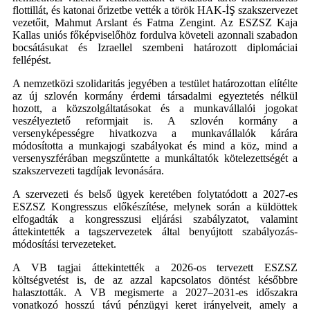
flottillát, és katonai őrizetbe vették a török HAK-İŞ szakszervezet
vezetőit, Mahmut Arslant és Fatma Zengint. Az ESZSZ Kaja
Kallas uniós főképviselőhöz fordulva követeli azonnali szabadon
bocsátásukat és Izraellel szembeni határozott diplomáciai
fellépést.
A nemzetközi szolidaritás jegyében a testület határozottan elítélte
az új szlovén kormány érdemi társadalmi egyeztetés nélkül
hozott, a közszolgáltatásokat és a munkavállalói jogokat
veszélyeztető reformjait is. A szlovén kormány a
versenyképességre hivatkozva a munkavállalók kárára
módosította a munkajogi szabályokat és mind a köz, mind a
versenyszférában megszűntette a munkáltatók kötelezettségét a
szakszervezeti tagdíjak levonására.
A szervezeti és belső ügyek keretében folytatódott a 2027-es
ESZSZ Kongresszus előkészítése, melynek során a küldöttek
elfogadták a kongresszusi eljárási szabályzatot, valamint
áttekintették a tagszervezetek által benyújtott szabályozás-
módosítási tervezeteket.
A VB tagjai áttekintették a 2026-os tervezett ESZSZ
költségvetést is, de az azzal kapcsolatos döntést későbbre
halasztották. A VB megismerte a 2027–2031-es időszakra
vonatkozó hosszú távú pénzügyi keret irányelveit, amely a