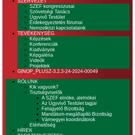
SZERVEZET
SZEF kongresszusai
Szövetségi Tanács
Ügyvivő Testület
Érdekegyeztetés fórumai
Nemzetközi kapcsolataink
TEVÉKENYSÉG
Képzések
Konferenciák
Kiadványok
Képgaléria
Videók
Projektek
GINOP_PLUSZ-3.2.3-24-2024-00049
RÓLUNK
Kik vagyunk?
Tisztségviselők
A SZEF elnöke, alelnökei
Az Ügyvivő Testület tagjai
Felügyelő Bizottság
Mandátum-megállapító Bizottság
Vármegyei koordinátorok
Elérhetőség
HÍREK