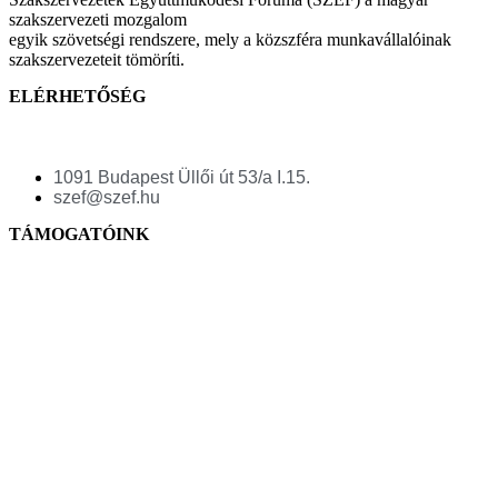
szakszervezeti mozgalom
egyik szövetségi rendszere, mely a közszféra munkavállalóinak
szakszervezeteit tömöríti.
ELÉRHETŐSÉG
1091 Budapest Üllői út 53/a I.15.
szef@szef.hu
TÁMOGATÓINK