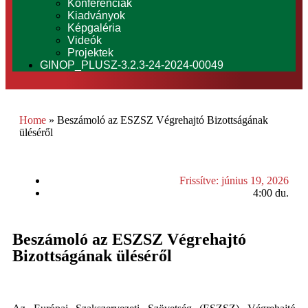
Konferenciák
Kiadványok
Képgaléria
Videók
Projektek
GINOP_PLUSZ-3.2.3-24-2024-00049
Home
»
Beszámoló az ESZSZ Végrehajtó Bizottságának
üléséről
Frissítve:
június 19, 2026
4:00 du.
Beszámoló az ESZSZ Végrehajtó
Bizottságának üléséről