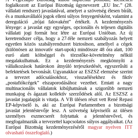
foglalkozott az Európai Bizottság úgynevezett „EU Inc.” (28.
vállalati rendszer) javaslatával, amelyet a szövetség élesen bírált,
és a munkavállalói jogok elleni súlyos fenyegetésként, valamint a
dereguláció „trójai falovaként” értékelt. A kezdeményezés
lényege: a javaslat egy egységes, opcionális és teljesen digitális
vállalati jogi formát hoz létre az Európai Unióban. Az új
keretrendszer célja, hogy a 27-féle nemzeti szabályozás helyett
egyetlen közös szabályrendszert biztosítson, amellyel a cégek
(különösen az innovatív start-upok) mindössze 48 óra alatt, 100
euró alatti költséggel és törzstőke-követelmény nélkül
megalakulhatnak. Ez a kezdeményezés megkönnyíti a
vállalkozások határokon átnyúló terjeszkedését, egyszerűsíti a
befektetések bevonását. Ugyanakkor az ESZSZ elemzése szerint
a tervezet adócsalásokhoz, visszaélésekhez és fiktív
„postafiókcégek” elszaporodásához vezethet. Emiatt a nagy
multinacionális vállalatok kibújhatnának a szigorúbb nemzeti
munkajog és ágazati kollektív szerződések alól. Az ESZSZ a
javaslat jogalapját is vitatja. A VB ülésen részt vett René Repasi
EP-képviselő is, aki az Európai Parlamentben a bizottsági
javaslat jelentéstevője lesz. A szövetség képviselői az ülésen
személyes eszmecserét folytattak a jelentéstevővel, és
megfogalmazták a tervezettel kapcsolatos súlyos aggályaikat. (Az
Európai Bizottság kezdeményezéséről
magyar nyelven ITT
olvasható összefoglaló
.)