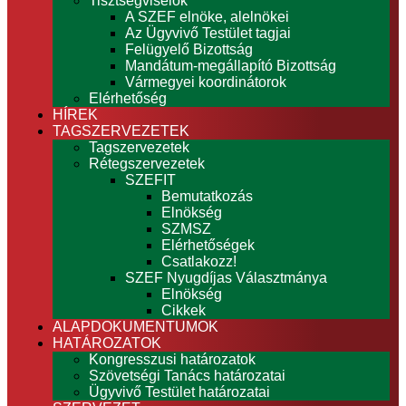
Tisztségviselők
A SZEF elnöke, alelnökei
Az Ügyvivő Testület tagjai
Felügyelő Bizottság
Mandátum-megállapító Bizottság
Vármegyei koordinátorok
Elérhetőség
HÍREK
TAGSZERVEZETEK
Tagszervezetek
Rétegszervezetek
SZEFIT
Bemutatkozás
Elnökség
SZMSZ
Elérhetőségek
Csatlakozz!
SZEF Nyugdíjas Választmánya
Elnökség
Cikkek
ALAPDOKUMENTUMOK
HATÁROZATOK
Kongresszusi határozatok
Szövetségi Tanács határozatai
Ügyvivő Testület határozatai