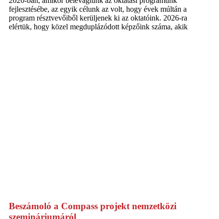
2020-ban, amikor belevágtunk az oktatási programunk
fejlesztésébe, az egyik célunk az volt, hogy évek múltán a
program résztvevőiből kerüljenek ki az oktatóink. 2026-ra
elértük, hogy közel megduplázódott képzőink száma, akik
Beszámoló a Compass projekt nemzetközi
szemináriumáról