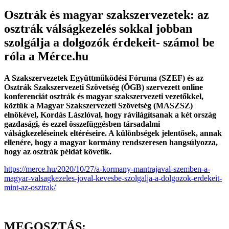
Osztrák és magyar szakszervezetek: az
osztrák válságkezelés sokkal jobban
szolgálja a dolgozók érdekeit- számol be
róla a Mérce.hu
A Szakszervezetek Együttműködési Fóruma (SZEF) és az
Osztrák Szakszervezeti Szövetség (ÖGB) szervezett online
konferenciát osztrák és magyar szakszervezeti vezetőkkel,
köztük a Magyar Szakszervezeti Szövetség (MASZSZ)
elnökével, Kordás Lászlóval, hogy rávilágítsanak a két ország
gazdasági, és ezzel összefüggésben társadalmi
válságkezeléseinek eltéréseire. A különbségek jelentősek, annak
ellenére, hogy a magyar kormány rendszeresen hangsúlyozza,
hogy az osztrák példát követik.
https://merce.hu/2020/10/27/a-kormany-mantrajaval-szemben-a-
magyar-valsagkezeles-joval-kevesbe-szolgalja-a-dolgozok-erdekeit-
mint-az-osztrak/
MEGOSZTÁS: