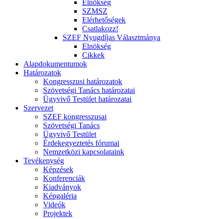
Elnökség
SZMSZ
Elérhetőségek
Csatlakozz!
SZEF Nyugdíjas Választmánya
Elnökség
Cikkek
Alapdokumentumok
Határozatok
Kongresszusi határozatok
Szövetségi Tanács határozatai
Ügyvivő Testület határozatai
Szervezet
SZEF kongresszusai
Szövetségi Tanács
Ügyvivő Testület
Érdekegyeztetés fórumai
Nemzetközi kapcsolataink
Tevékenység
Képzések
Konferenciák
Kiadványok
Képgaléria
Videók
Projektek