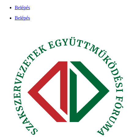
Ugrás
Belépés
a
Belépés
tartalomhoz