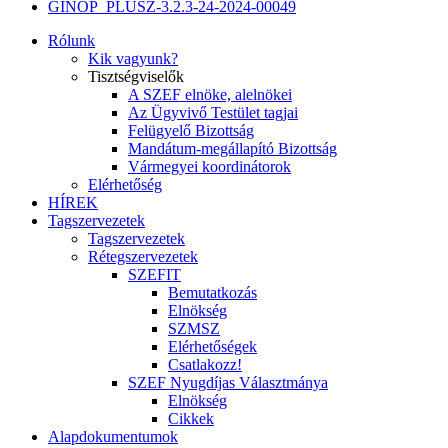
GINOP_PLUSZ-3.2.3-24-2024-00049
Rólunk
Kik vagyunk?
Tisztségviselők
A SZEF elnöke, alelnökei
Az Ügyvivő Testület tagjai
Felügyelő Bizottság
Mandátum-megállapító Bizottság
Vármegyei koordinátorok
Elérhetőség
HÍREK
Tagszervezetek
Tagszervezetek
Rétegszervezetek
SZEFIT
Bemutatkozás
Elnökség
SZMSZ
Elérhetőségek
Csatlakozz!
SZEF Nyugdíjas Választmánya
Elnökség
Cikkek
Alapdokumentumok