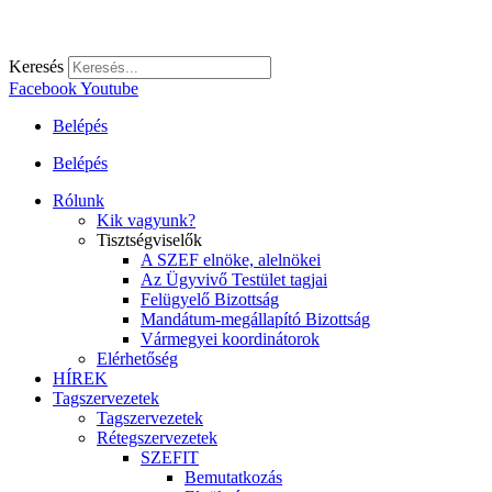
Keresés
Facebook
Youtube
Belépés
Belépés
Rólunk
Kik vagyunk?
Tisztségviselők
A SZEF elnöke, alelnökei
Az Ügyvivő Testület tagjai
Felügyelő Bizottság
Mandátum-megállapító Bizottság
Vármegyei koordinátorok
Elérhetőség
HÍREK
Tagszervezetek
Tagszervezetek
Rétegszervezetek
SZEFIT
Bemutatkozás