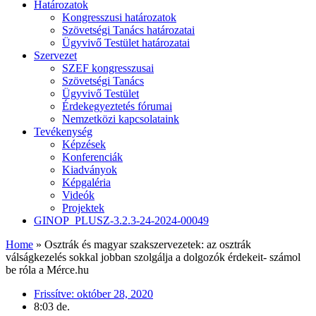
Határozatok
Kongresszusi határozatok
Szövetségi Tanács határozatai
Ügyvivő Testület határozatai
Szervezet
SZEF kongresszusai
Szövetségi Tanács
Ügyvivő Testület
Érdekegyeztetés fórumai
Nemzetközi kapcsolataink
Tevékenység
Képzések
Konferenciák
Kiadványok
Képgaléria
Videók
Projektek
GINOP_PLUSZ-3.2.3-24-2024-00049
Home
»
Osztrák és magyar szakszervezetek: az osztrák
válságkezelés sokkal jobban szolgálja a dolgozók érdekeit- számol
be róla a Mérce.hu
Frissítve:
október 28, 2020
8:03 de.