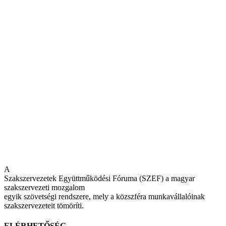
A
Szakszervezetek Együttműködési Fóruma (SZEF) a magyar
szakszervezeti mozgalom
egyik szövetségi rendszere, mely a közszféra munkavállalóinak
szakszervezeteit tömöríti.
ELÉRHETŐSÉG