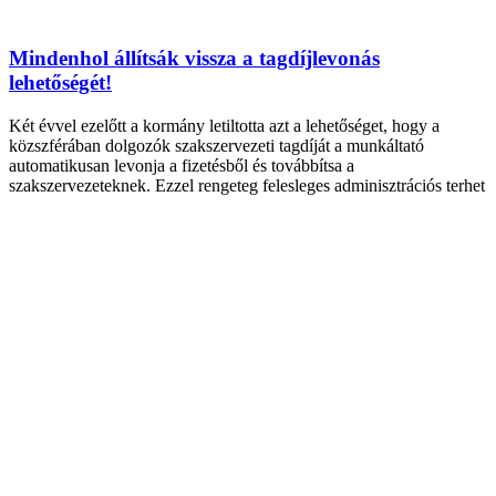
Mindenhol állítsák vissza a tagdíjlevonás
lehetőségét!
Két évvel ezelőtt a kormány letiltotta azt a lehetőséget, hogy a
közszférában dolgozók szakszervezeti tagdíját a munkáltató
automatikusan levonja a fizetésből és továbbítsa a
szakszervezeteknek. Ezzel rengeteg felesleges adminisztrációs terhet