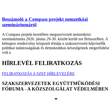
Beszámoló a Compass projekt nemzetközi
szemináriumáról
A Compass projekt keretében megszervezett nemzetközi
szemináriumra 2026. június 29-30. között került sor Brüsszelben. A
kétnapos rendezvény központi témája a szakszervezeti képviselők
politikai tudatosságának és demokratikus készségeinek megerősítése
volt a
HÍRLEVÉL FELIRATKOZÁS
FELIRATKOZÁS A SZEF HÍRLEVELÉRE
SZAKSZERVEZETEK EGYÜTTMŰKÖDÉSI
FÓRUMA - A KÖZSZOLGÁLAT VÉDELMÉBEN