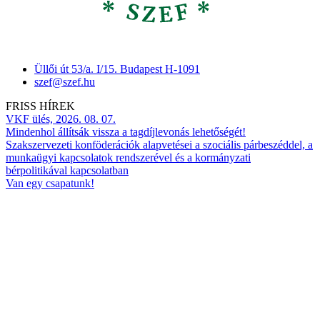
Üllői út 53/a. I/15. Budapest H-1091
szef@szef.hu
FRISS HÍREK
VKF ülés, 2026. 08. 07.
Mindenhol állítsák vissza a tagdíjlevonás lehetőségét!
Szakszervezeti konföderációk alapvetései a szociális párbeszéddel, a
munkaügyi kapcsolatok rendszerével és a kormányzati
bérpolitikával kapcsolatban
Van egy csapatunk!