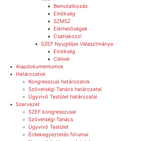
Bemutatkozás
Elnökség
SZMSZ
Elérhetőségek
Csatlakozz!
SZEF Nyugdíjas Választmánya
Elnökség
Cikkek
Alapdokumentumok
Határozatok
Kongresszusi határozatok
Szövetségi Tanács határozatai
Ügyvivő Testület határozatai
Szervezet
SZEF kongresszusai
Szövetségi Tanács
Ügyvivő Testület
Érdekegyeztetés fórumai