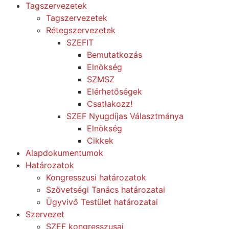
Tagszervezetek
Tagszervezetek
Rétegszervezetek
SZEFIT
Bemutatkozás
Elnökség
SZMSZ
Elérhetőségek
Csatlakozz!
SZEF Nyugdíjas Választmánya
Elnökség
Cikkek
Alapdokumentumok
Határozatok
Kongresszusi határozatok
Szövetségi Tanács határozatai
Ügyvivő Testület határozatai
Szervezet
SZEF kongresszusai