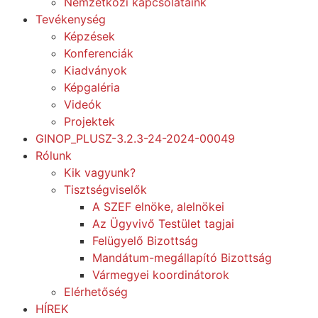
Nemzetközi kapcsolataink
Tevékenység
Képzések
Konferenciák
Kiadványok
Képgaléria
Videók
Projektek
GINOP_PLUSZ-3.2.3-24-2024-00049
Rólunk
Kik vagyunk?
Tisztségviselők
A SZEF elnöke, alelnökei
Az Ügyvivő Testület tagjai
Felügyelő Bizottság
Mandátum-megállapító Bizottság
Vármegyei koordinátorok
Elérhetőség
HÍREK