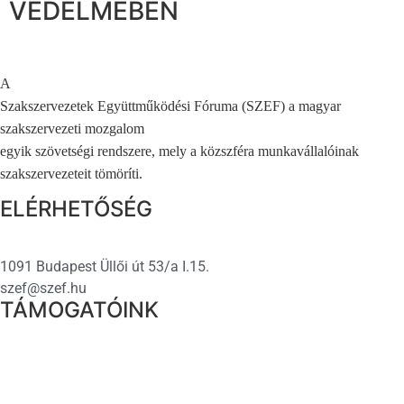
VÉDELMÉBEN
A
Szakszervezetek Együttműködési Fóruma (SZEF) a magyar
szakszervezeti mozgalom
egyik szövetségi rendszere, mely a közszféra munkavállalóinak
szakszervezeteit tömöríti.
ELÉRHETŐSÉG
1091 Budapest Üllői út 53/a I.15.
szef@szef.hu
TÁMOGATÓINK