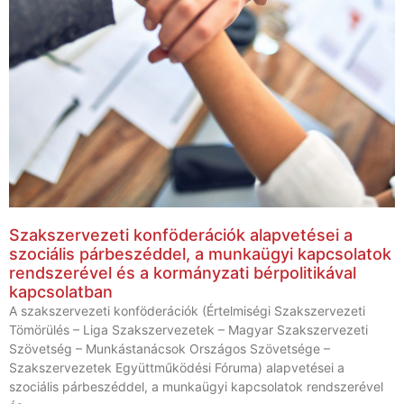
Szakszervezeti konföderációk alapvetései a
szociális párbeszéddel, a munkaügyi kapcsolatok
rendszerével és a kormányzati bérpolitikával
kapcsolatban
A szakszervezeti konföderációk (Értelmiségi Szakszervezeti
Tömörülés – Liga Szakszervezetek – Magyar Szakszervezeti
Szövetség – Munkástanácsok Országos Szövetsége –
Szakszervezetek Együttműködési Fóruma) alapvetései a
szociális párbeszéddel, a munkaügyi kapcsolatok rendszerével