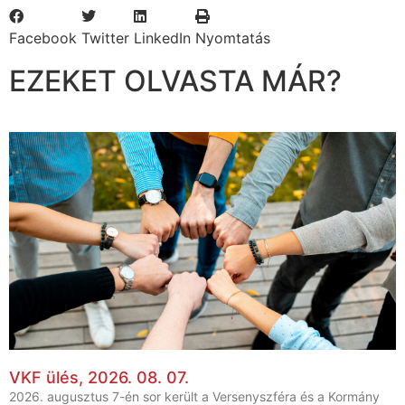
Facebook
Twitter
LinkedIn
Nyomtatás
EZEKET OLVASTA MÁR?
VKF ülés, 2026. 08. 07.
2026. augusztus 7-én sor került a Versenyszféra és a Kormány