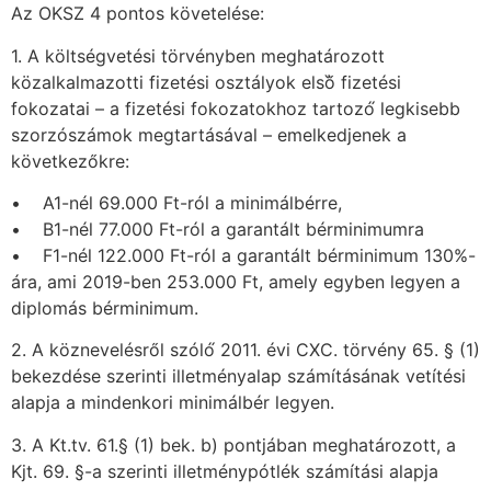
Az OKSZ 4 pontos követelése:
1. A költségvetési törvényben meghatározott
közalkalmazotti fizetési osztályok első̋ fizetési
fokozatai – a fizetési fokozatokhoz tartozó́ legkisebb
szorzószámok megtartásával – emelkedjenek a
következőkre:
• A1-nél 69.000 Ft-ról a minimálbérre,
• B1-nél 77.000 Ft-ról a garantált bérminimumra
• F1-nél 122.000 Ft-ról a garantált bérminimum 130%-
ára, ami 2019-ben 253.000 Ft, amely egyben legyen a
diplomás bérminimum.
2. A köznevelésről szóló́ 2011. évi CXC. törvény 65. § (1)
bekezdése szerinti illetményalap számításának vetítési
alapja a mindenkori minimálbér legyen.
3. A Kt.tv. 61.§ (1) bek. b) pontjában meghatározott, a
Kjt. 69. §-a szerinti illetménypótlék számítási alapja