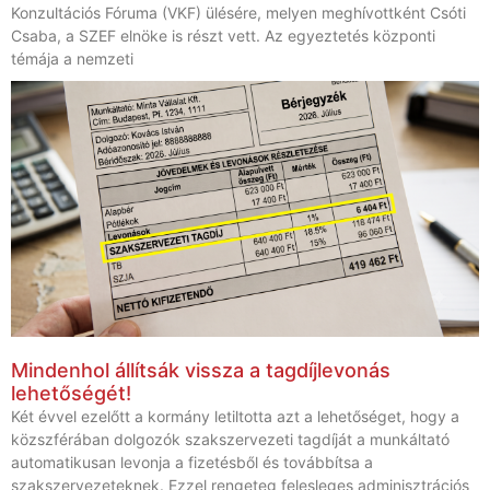
Konzultációs Fóruma (VKF) ülésére, melyen meghívottként Csóti
Csaba, a SZEF elnöke is részt vett. Az egyeztetés központi
témája a nemzeti
Mindenhol állítsák vissza a tagdíjlevonás
lehetőségét!
Két évvel ezelőtt a kormány letiltotta azt a lehetőséget, hogy a
közszférában dolgozók szakszervezeti tagdíját a munkáltató
automatikusan levonja a fizetésből és továbbítsa a
szakszervezeteknek. Ezzel rengeteg felesleges adminisztrációs