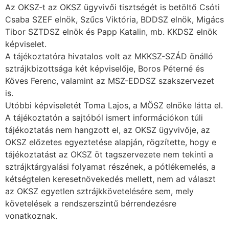
Az OKSZ-t az OKSZ ügyvivői tisztségét is betöltő Csóti
Csaba SZEF elnök, Szűcs Viktória, BDDSZ elnök, Migács
Tibor SZTDSZ elnök és Papp Katalin, mb. KKDSZ elnök
képviselet.
A tájékoztatóra hivatalos volt az MKKSZ-SZÁD önálló
sztrájkbizottsága két képviselője, Boros Péterné és
Köves Ferenc, valamint az MSZ-EDDSZ szakszervezet
is.
Utóbbi képviseletét Toma Lajos, a MÖSZ elnöke látta el.
A tájékoztatón a sajtóból ismert információkon túli
tájékoztatás nem hangzott el, az OKSZ ügyvivője, az
OKSZ előzetes egyeztetése alapján, rögzítette, hogy e
tájékoztatást az OKSZ öt tagszervezete nem tekinti a
sztrájktárgyalási folyamat részének, a pótlékemelés, a
kétségtelen keresetnövekedés mellett, nem ad választ
az OKSZ egyetlen sztrájkkövetelésére sem, mely
követelések a rendszerszintű bérrendezésre
vonatkoznak.