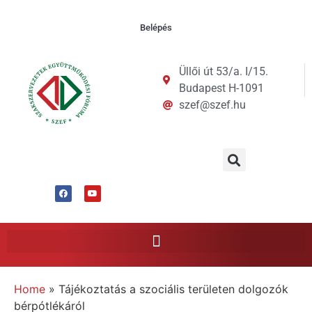
Belépés
Üllői út 53/a. I/15.
Budapest H-1091
szef@szef.hu
Home
»
Tájékoztatás a szociális területen dolgozók
bérpótlékáról