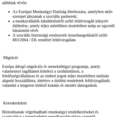
alábbiak révén:
Az Európai Munkaügyi Hatóság létrehozása, amelyben aktív
szerepet játszanak a szociális partnerek;
a munkavállalók kiküldetéséről szóló felülvizsgált irányelv
átültetése, amely teljes mértékben tiszteletben tartja az egyenlő
bánásmód elvét
A szociális biztonsági rendszerek összehangolásáról szóló
883/2004 / EK rendelet felülvizsgálata
Migráció
Európa átfogó migrációs és menekültügyi programja, amely
valamennyi tagállamot kötelezi a szolidaritáson, a
felelősségvállaláson és az emberi jogok teljes tiszteletben tartásán
alapuló hozzáállásra, ideértve a dublini rendeletek felülvizsgálatát,
valamint a tengeren történő kutatás és mentés támogatását.
Kereskedelem
Biztosítsanak végrehajtható munkaügyi rendelkezéseket és
szankciókat a kereskedelmi megállapodásokban szereplő