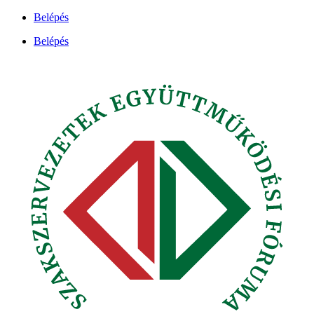
Ugrás
Belépés
a
Belépés
tartalomhoz