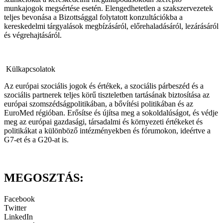
munkajogok megsértése esetén. Elengedhetetlen a szakszervezetek
teljes bevonása a Bizottsággal folytatott konzultációkba a
kereskedelmi tárgyalások megbízásáról, előrehaladásáról, lezárásáról
és végrehajtásáról.
Külkapcsolatok
Az európai szociális jogok és értékek, a szociális párbeszéd és a
szociális partnerek teljes körű tiszteletben tartásának biztosítása az
európai szomszédságpolitikában, a bővítési politikában és az
EuroMed régióban. Erősítse és újítsa meg a sokoldalúságot, és védje
meg az európai gazdasági, társadalmi és környezeti értékeket és
politikákat a különböző intézményekben és fórumokon, ideértve a
G7-et és a G20-at is.
MEGOSZTÁS:
Facebook
Twitter
LinkedIn