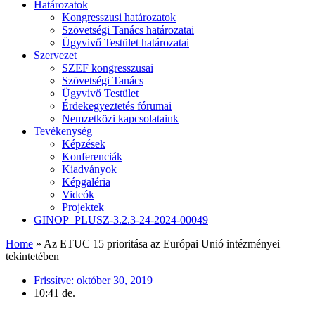
Határozatok
Kongresszusi határozatok
Szövetségi Tanács határozatai
Ügyvivő Testület határozatai
Szervezet
SZEF kongresszusai
Szövetségi Tanács
Ügyvivő Testület
Érdekegyeztetés fórumai
Nemzetközi kapcsolataink
Tevékenység
Képzések
Konferenciák
Kiadványok
Képgaléria
Videók
Projektek
GINOP_PLUSZ-3.2.3-24-2024-00049
Home
»
Az ETUC 15 prioritása az Európai Unió intézményei
tekintetében
Frissítve:
október 30, 2019
10:41 de.