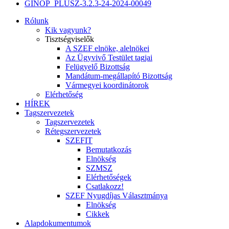
GINOP_PLUSZ-3.2.3-24-2024-00049
Rólunk
Kik vagyunk?
Tisztségviselők
A SZEF elnöke, alelnökei
Az Ügyvivő Testület tagjai
Felügyelő Bizottság
Mandátum-megállapító Bizottság
Vármegyei koordinátorok
Elérhetőség
HÍREK
Tagszervezetek
Tagszervezetek
Rétegszervezetek
SZEFIT
Bemutatkozás
Elnökség
SZMSZ
Elérhetőségek
Csatlakozz!
SZEF Nyugdíjas Választmánya
Elnökség
Cikkek
Alapdokumentumok