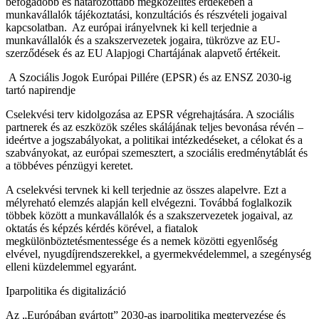
befogadóbb és határozottabb megközelítés érdekében a
munkavállalók tájékoztatási, konzultációs és részvételi jogaival
kapcsolatban. Az európai irányelvnek ki kell terjednie a
munkavállalók és a szakszervezetek jogaira, tükrözve az EU-
szerződések és az EU Alapjogi Chartájának alapvető értékeit.
A Szociális Jogok Európai Pillére (EPSR) és az ENSZ 2030-ig
tartó napirendje
Cselekvési terv kidolgozása az EPSR végrehajtására. A szociális
partnerek és az eszközök széles skálájának teljes bevonása révén –
ideértve a jogszabályokat, a politikai intézkedéseket, a célokat és a
szabványokat, az európai szemesztert, a szociális eredménytáblát és
a többéves pénzügyi keretet.
A cselekvési tervnek ki kell terjednie az összes alapelvre. Ezt a
mélyreható elemzés alapján kell elvégezni. Továbbá foglalkozik
többek között a munkavállalók és a szakszervezetek jogaival, az
oktatás és képzés kérdés körével, a fiatalok
megkülönböztetésmentessége és a nemek közötti egyenlőség
elvével, nyugdíjrendszerekkel, a gyermekvédelemmel, a szegénység
elleni küzdelemmel egyaránt.
Iparpolitika és digitalizáció
Az „Európában gyártott” 2030-as iparpolitika megtervezése és