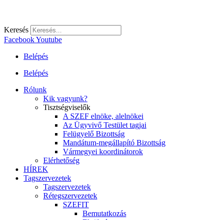
Keresés
Facebook
Youtube
Belépés
Belépés
Rólunk
Kik vagyunk?
Tisztségviselők
A SZEF elnöke, alelnökei
Az Ügyvivő Testület tagjai
Felügyelő Bizottság
Mandátum-megállapító Bizottság
Vármegyei koordinátorok
Elérhetőség
HÍREK
Tagszervezetek
Tagszervezetek
Rétegszervezetek
SZEFIT
Bemutatkozás