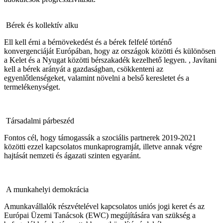
Bérek és kollektív alku
Ell kell érni a bérnövekedést és a bérek felfelé történő
konvergenciáját Európában, hogy az országok közötti és különösen
a Kelet és a Nyugat közötti bérszakadék kezelhető legyen. , Javítani
kell a bérek arányát a gazdaságban, csökkenteni az
egyenlőtlenségeket, valamint növelni a belső keresletet és a
termelékenységet.
Társadalmi párbeszéd
Fontos cél, hogy támogassák a szociális partnerek 2019-2021
közötti ezzel kapcsolatos munkaprogramját, illetve annak végre
hajtását nemzeti és ágazati szinten egyaránt.
A munkahelyi demokrácia
Amunkavállalók részvételével kapcsolatos uniós jogi keret és az
Európai Üzemi Tanácsok (EWC) megújítására van szükség a