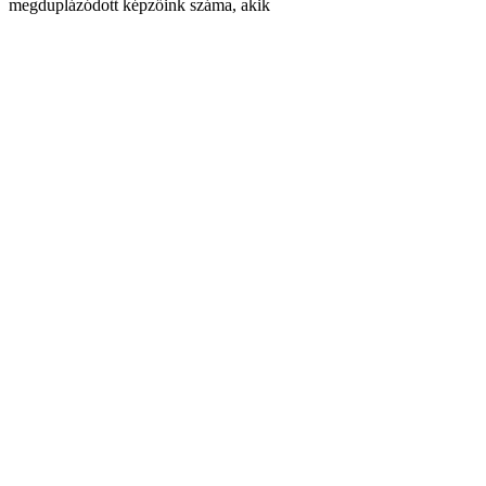
megduplázódott képzőink száma, akik