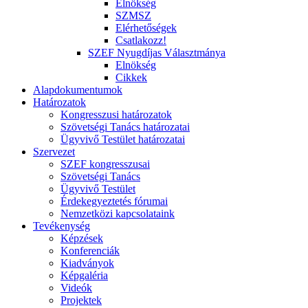
Elnökség
SZMSZ
Elérhetőségek
Csatlakozz!
SZEF Nyugdíjas Választmánya
Elnökség
Cikkek
Alapdokumentumok
Határozatok
Kongresszusi határozatok
Szövetségi Tanács határozatai
Ügyvivő Testület határozatai
Szervezet
SZEF kongresszusai
Szövetségi Tanács
Ügyvivő Testület
Érdekegyeztetés fórumai
Nemzetközi kapcsolataink
Tevékenység
Képzések
Konferenciák
Kiadványok
Képgaléria
Videók
Projektek