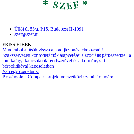
Üllői út 53/a. I/15. Budapest H-1091
szef@szef.hu
FRISS HÍREK
Mindenhol állítsák vissza a tagdíjlevonás lehetőségét!
Szakszervezeti konföderációk alapvetései a szociális párbeszéddel, a
munkaügyi kapcsolatok rendszerével és a kormányzati
bérpolitikával kapcsolatban
Van egy csapatunk!
Beszámoló a Compass projekt nemzetközi szemináriumáról