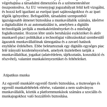
végrehajtása a társadalmi dimenzióra és a szénmentesítésre
összpontosítva. Az EU versenyjogi jogszabályait felül kell vizsgálni,
és hozzá kell igazítani az európai ipari sajátosságokhoz és az ipari
régiók igényeihez. Befogadóbb, társadalmi szempontból
igazságosabb átmenet biztosítása a munkavállalók számára, ideértve
a digitalizálást és az automatizálást is, amelyben a digitális
technológiák javítják a munkakörülményeket és a minőségi
foglalkoztatást. Hozzon létre uniós beruházási eszközöket és aktív
munkaerő-piaci politikákat a technológiai változásokkal szembesülő
ágazatok munkavállalóinak támogatása és a zavaró hatások
enyhítése érdekében. Ebbe beletartoznak egy digitális egységes piac
felé irányuló kezdeményezések, amelyek tiszteletben tartják a
munkavállalókat, jogaikat (adatvédelem, tájékoztatás, konzultáció és
részvétel), valamint munkakörnyezetüket és feltételeiket.
Atipatikus munka
Az egyenlő munkáért egyenlő fizetés biztosítása, a tisztességes és
egyenlő munkafeltételek elérése, valamint a nem szabványos
munkavállalók, köztük a platformmunkások számára a szociális és
munkajogokhoz való hozzáférés biztosítása.