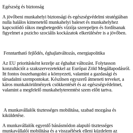
Egészség és biztonság
A jövőbeni munkahelyi biztonsági és egészségvédelmi stratégiában
nulla halálos kimenetelű munkahelyi baleset és munkahelyhez
kapcsolódó rákos megbetegedés víziója szerepeljen és fordítsanak
figyelmet a pszicho szociális kockázatok elkerülésére is a jövőben.
Fenntartható fejlődés, éghajlatváltozás, energiapolitika
Az EU prioritásként kezelje az éghaltat változást. Folytasson
konzultációt a szakszervezetekkel az Európai Zöld Megállapodásról.
Itt fontos összehangolni a környezeti, valamint a gazdasági és
társadalmi szempontokat. Készítsen egyszerű átmeneti terveket, a
káros munkakörülmények csökkentését és az egészségvédelmet,
valamint a megfelelő munkahelyteremtést szem előtt tartva.
A munkavállalók tisztességes mobilitása, szabad mozgása és
kiküldetése.
A munkavállalók egyenlő bánásmódon alapuló tisztességes
munkavállalói mobilitása és a visszaélések elleni küzdelem az