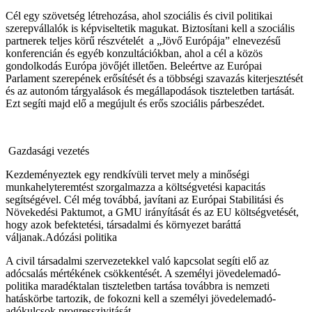
Cél egy szövetség létrehozása, ahol szociális és civil politikai
szerepvállalók is képviseltetik magukat. Biztosítani kell a szociális
partnerek teljes körű részvételét a „Jövő Európája” elnevezésű
konferencián és egyéb konzultációkban, ahol a cél a közös
gondolkodás Európa jövőjét illetően. Beleértve az Európai
Parlament szerepének erősítését és a többségi szavazás kiterjesztését
és az autonóm tárgyalások és megállapodások tiszteletben tartását.
Ezt segíti majd elő a megújult és erős szociális párbeszédet.
Gazdasági vezetés
Kezdeményeztek egy rendkívüli tervet mely a minőségi
munkahelyteremtést szorgalmazza a költségvetési kapacitás
segítségével. Cél még továbbá, javítani az Európai Stabilitási és
Növekedési Paktumot, a GMU irányítását és az EU költségvetését,
hogy azok befektetési, társadalmi és környezet baráttá
váljanak.Adózási politika
A civil társadalmi szervezetekkel való kapcsolat segíti elő az
adócsalás mértékének csökkentését. A személyi jövedelemadó-
politika maradéktalan tiszteletben tartása továbbra is nemzeti
hatáskörbe tartozik, de fokozni kell a személyi jövedelemadó-
adókulcsok progresszivitását.