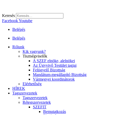
Keresés
Facebook
Youtube
Belépés
Belépés
Rólunk
Kik vagyunk?
Tisztségviselők
A SZEF elnöke, alelnökei
Az Ügyvivő Testület tagjai
Felügyelő Bizottság
Mandátum-megállapító Bizottság
Vármegyei koordinátorok
Elérhetőség
HÍREK
Tagszervezetek
Tagszervezetek
Rétegszervezetek
SZEFIT
Bemutatkozás