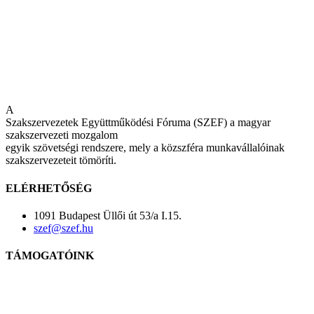
A
Szakszervezetek Együttműködési Fóruma (SZEF) a magyar
szakszervezeti mozgalom
egyik szövetségi rendszere, mely a közszféra munkavállalóinak
szakszervezeteit tömöríti.
ELÉRHETŐSÉG
1091 Budapest Üllői út 53/a I.15.
szef@szef.hu
TÁMOGATÓINK