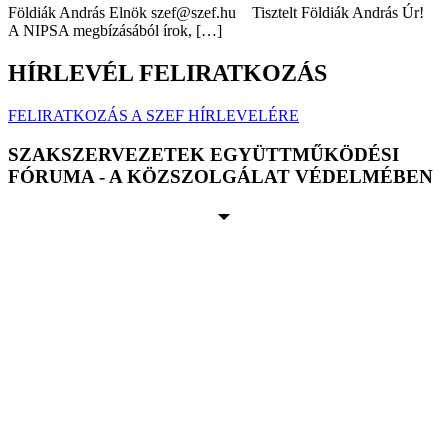
Földiák András Elnök szef@szef.hu Tisztelt Földiák András Úr!
A NIPSA megbízásából írok, […]
HÍRLEVÉL FELIRATKOZÁS
FELIRATKOZÁS A SZEF HÍRLEVELÉRE
SZAKSZERVEZETEK EGYÜTTMŰKÖDÉSI
FÓRUMA - A KÖZSZOLGÁLAT VÉDELMÉBEN