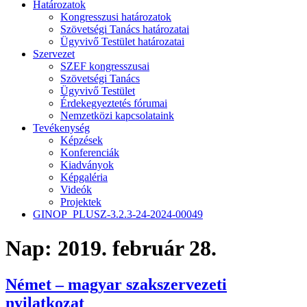
Határozatok
Kongresszusi határozatok
Szövetségi Tanács határozatai
Ügyvivő Testület határozatai
Szervezet
SZEF kongresszusai
Szövetségi Tanács
Ügyvivő Testület
Érdekegyeztetés fórumai
Nemzetközi kapcsolataink
Tevékenység
Képzések
Konferenciák
Kiadványok
Képgaléria
Videók
Projektek
GINOP_PLUSZ-3.2.3-24-2024-00049
Nap:
2019. február 28.
Német – magyar szakszervezeti
nyilatkozat