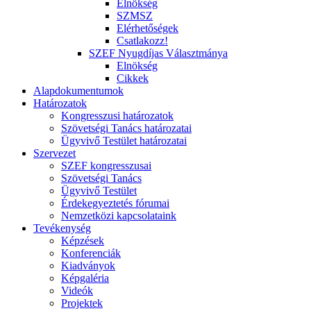
Elnökség
SZMSZ
Elérhetőségek
Csatlakozz!
SZEF Nyugdíjas Választmánya
Elnökség
Cikkek
Alapdokumentumok
Határozatok
Kongresszusi határozatok
Szövetségi Tanács határozatai
Ügyvivő Testület határozatai
Szervezet
SZEF kongresszusai
Szövetségi Tanács
Ügyvivő Testület
Érdekegyeztetés fórumai
Nemzetközi kapcsolataink
Tevékenység
Képzések
Konferenciák
Kiadványok
Képgaléria
Videók
Projektek