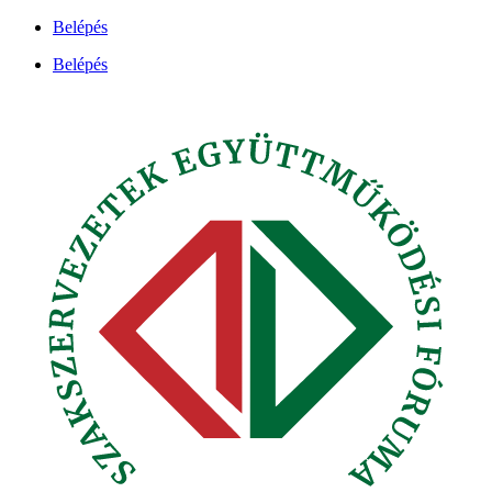
Ugrás
Belépés
a
Belépés
tartalomhoz