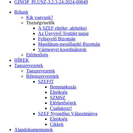
GINOP_PLUSZ-3.2.3-24-2024-00049
Rólunk
Kik vagyunk?
Tisztségviselők
A SZEF elnöke, alelnökei
Az Ügyvivő Testület tagjai
Felügyelő Bizottság
Mandátum-megállapító Bizottság
Vármegyei koordinátorok
Elérhetőség
HÍREK
Tagszervezetek
Tagszervezetek
Rétegszervezetek
SZEFIT
Bemutatkozás
Elnökség
SZMSZ
Elérhetőségek
Csatlakozz!
SZEF Nyugdíjas Választmánya
Elnökség
Cikkek
Alapdokumentumok