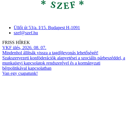
Üllői út 53/a. I/15. Budapest H-1091
szef@szef.hu
FRISS HÍREK
VKF ülés, 2026. 08. 07.
Mindenhol állítsák vissza a tagdíjlevonás lehetőségét!
Szakszervezeti konföderációk alapvetései a szociális párbeszéddel, a
munkaügyi kapcsolatok rendszerével és a kormányzati
bérpolitikával kapcsolatban
Van egy csapatunk!