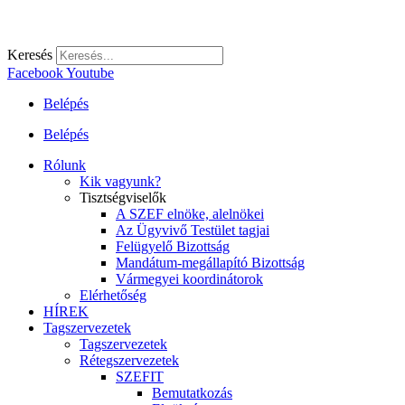
Keresés
Facebook
Youtube
Belépés
Belépés
Rólunk
Kik vagyunk?
Tisztségviselők
A SZEF elnöke, alelnökei
Az Ügyvivő Testület tagjai
Felügyelő Bizottság
Mandátum-megállapító Bizottság
Vármegyei koordinátorok
Elérhetőség
HÍREK
Tagszervezetek
Tagszervezetek
Rétegszervezetek
SZEFIT
Bemutatkozás