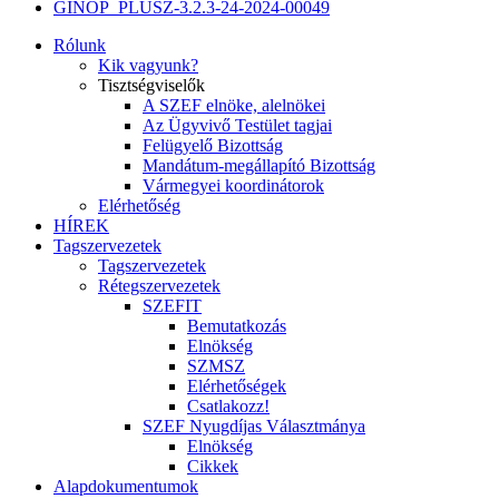
GINOP_PLUSZ-3.2.3-24-2024-00049
Rólunk
Kik vagyunk?
Tisztségviselők
A SZEF elnöke, alelnökei
Az Ügyvivő Testület tagjai
Felügyelő Bizottság
Mandátum-megállapító Bizottság
Vármegyei koordinátorok
Elérhetőség
HÍREK
Tagszervezetek
Tagszervezetek
Rétegszervezetek
SZEFIT
Bemutatkozás
Elnökség
SZMSZ
Elérhetőségek
Csatlakozz!
SZEF Nyugdíjas Választmánya
Elnökség
Cikkek
Alapdokumentumok