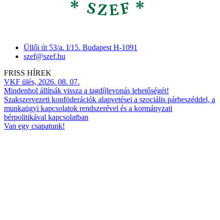
Üllői út 53/a. I/15. Budapest H-1091
szef@szef.hu
FRISS HÍREK
VKF ülés, 2026. 08. 07.
Mindenhol állítsák vissza a tagdíjlevonás lehetőségét!
Szakszervezeti konföderációk alapvetései a szociális párbeszéddel, a
munkaügyi kapcsolatok rendszerével és a kormányzati
bérpolitikával kapcsolatban
Van egy csapatunk!