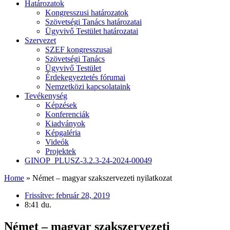
Határozatok
Kongresszusi határozatok
Szövetségi Tanács határozatai
Ügyvivő Testület határozatai
Szervezet
SZEF kongresszusai
Szövetségi Tanács
Ügyvivő Testület
Érdekegyeztetés fórumai
Nemzetközi kapcsolataink
Tevékenység
Képzések
Konferenciák
Kiadványok
Képgaléria
Videók
Projektek
GINOP_PLUSZ-3.2.3-24-2024-00049
Home
»
Német – magyar szakszervezeti nyilatkozat
Frissítve:
február 28, 2019
8:41 du.
Német – magyar szakszervezeti