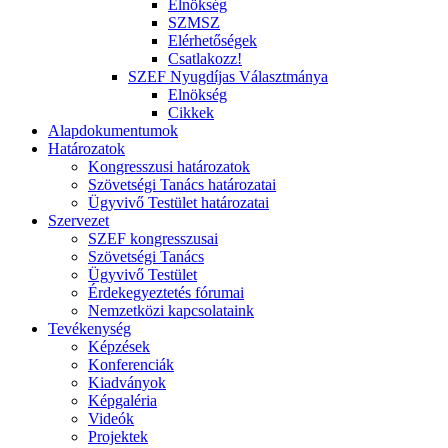
Elnökség
SZMSZ
Elérhetőségek
Csatlakozz!
SZEF Nyugdíjas Választmánya
Elnökség
Cikkek
Alapdokumentumok
Határozatok
Kongresszusi határozatok
Szövetségi Tanács határozatai
Ügyvivő Testület határozatai
Szervezet
SZEF kongresszusai
Szövetségi Tanács
Ügyvivő Testület
Érdekegyeztetés fórumai
Nemzetközi kapcsolataink
Tevékenység
Képzések
Konferenciák
Kiadványok
Képgaléria
Videók
Projektek