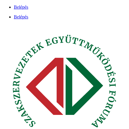
Ugrás
Belépés
a
Belépés
tartalomhoz