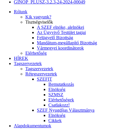
GINOP_PLUSZ-3.2.3-24-2024-00049
Rólunk
Kik vagyunk?
Tisztségviselők
A SZEF elnöke, alelnökei
Az Ügyvivő Testület tagjai
Felügyelő Bizottság
Mandátum-megállapító Bizottság
Vármegyei koordinátorok
Elérhetőség
HÍREK
Tagszervezetek
Tagszervezetek
Rétegszervezetek
SZEFIT
Bemutatkozás
Elnökség
SZMSZ
Elérhetőségek
Csatlakozz!
SZEF Nyugdíjas Választmánya
Elnökség
Cikkek
Alapdokumentumok