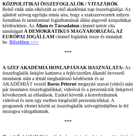
KÖZPOLITIKAI ÖSSZEFOGLALÓK / VITAZÁRÓK
Belső viták után elkészült az első akadémiai nap összefoglalója. Az
ajánlott szöveg egyfajta minta arra, hogy a szakszervezetek milyen
formában és tartalommal foglalhatnának állást alapvető közpolitikai
kérdésekben. Az
Állam és Társadalom
címmel tartott vita
tanulságait
A DEMOKRATIKUS MAGYARORSZÁG, AZ
EURÓPAI JOGÁLLAM
címmel foglaltuk össze és mutatjuk
be.
Bővebben >>>
***
A SZEF AKADÉMIA HONLAPJÁNAK HASZNÁLATA:
Az
összefoglalók linkjére kattintva a fejlécszerűen állandó bevezető
mondatok után a témát meghatározó kérdéseink és az
AKADÉMIÁT vezető
Boros Péterné
megnyitó szavai (videó) után
pár mondatos összefoglalókkal, videóval és a prezentációk linkjeivel
következnek az előadások. Ezeket követik a korreferátumok
videóval és nem egy esetben kiegészítő prezentációkkal. A
programok elemei között az összefoglalók szövegtömbjében le-fel
mozogva válogathatunk.
***