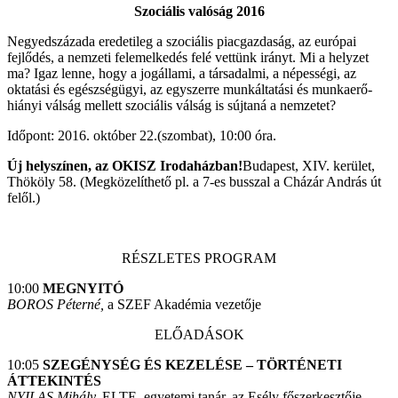
Szociális valóság 2016
Negyedszázada eredetileg a szociális piacgazdaság, az európai
fejlődés, a nemzeti felemelkedés felé vettünk irányt. Mi a helyzet
ma? Igaz lenne, hogy a jogállami, a társadalmi, a népességi, az
oktatási és egészségügyi, az egyszerre munkáltatási és munkaerő-
hiányi válság mellett szociális válság is sújtaná a nemzetet?
Időpont: 2016. október 22.(szombat), 10:00 óra.
Új helyszínen, az OKISZ Irodaházban!
Budapest, XIV. kerület,
Thököly 58. (Megközelíthető pl. a 7-es busszal a Cházár András út
felől.)
RÉSZLETES PROGRAM
10:00
MEGNYITÓ
BOROS Péterné,
a SZEF Akadémia vezetője
ELŐADÁSOK
10:05
SZEGÉNYSÉG ÉS KEZELÉSE – TÖRTÉNETI
ÁTTEKINTÉS
NYILAS Mihály,
ELTE, egyetemi tanár, az Esély főszerkesztője