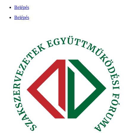
Ugrás
Belépés
a
Belépés
tartalomhoz