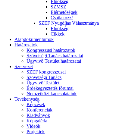
Elnökség
SZMSZ
Elérhetőségek
Csatlakozz!
SZEF Nyugdíjas Választmánya
Elnökség
Cikkek
Alapdokumentumok
Határozatok
Kongresszusi határozatok
Szövetségi Tanács határozatai
Ügyvivő Testület határozatai
Szervezet
SZEF kongresszusai
Szövetségi Tanács
Ügyvivő Testület
Érdekegyeztetés fórumai
Nemzetközi kapcsolataink
Tevékenység
Képzések
Konferenciák
Kiadványok
Képgaléria
Videók
Projektek