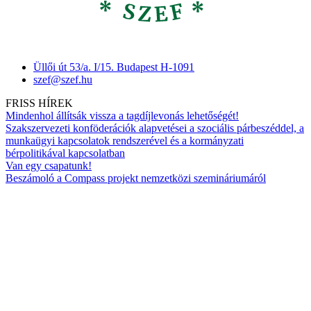
Üllői út 53/a. I/15. Budapest H-1091
szef@szef.hu
FRISS HÍREK
Mindenhol állítsák vissza a tagdíjlevonás lehetőségét!
Szakszervezeti konföderációk alapvetései a szociális párbeszéddel, a
munkaügyi kapcsolatok rendszerével és a kormányzati
bérpolitikával kapcsolatban
Van egy csapatunk!
Beszámoló a Compass projekt nemzetközi szemináriumáról