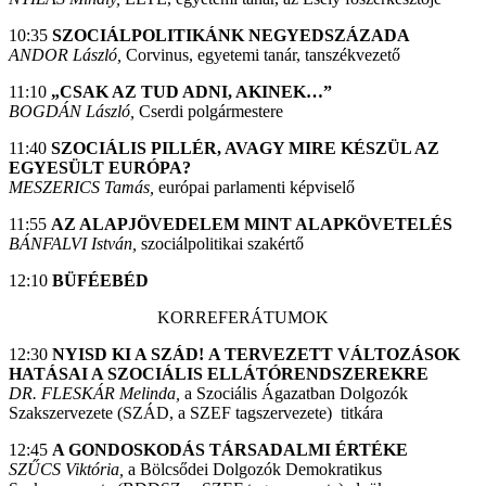
10:35
SZOCIÁLPOLITIKÁNK NEGYEDSZÁZADA
ANDOR László,
Corvinus, egyetemi tanár, tanszékvezető
11:10
„CSAK AZ TUD ADNI, AKINEK…”
BOGDÁN László,
Cserdi polgármestere
11:40
SZOCIÁLIS PILLÉR, AVAGY MIRE KÉSZÜL AZ
EGYESÜLT EURÓPA?
MESZERICS Tamás,
európai parlamenti képviselő
11:55
AZ ALAPJÖVEDELEM MINT ALAPKÖVETELÉS
BÁNFALVI István,
szociálpolitikai szakértő
12:10
BÜFÉEBÉD
KORREFERÁTUMOK
12:30
NYISD KI A SZÁD! A TERVEZETT VÁLTOZÁSOK
HATÁSAI A SZOCIÁLIS ELLÁTÓRENDSZEREKRE
DR. FLESKÁR Melinda,
a Szociális Ágazatban Dolgozók
Szakszervezete (SZÁD, a SZEF tagszervezete) titkára
12:45
A GONDOSKODÁS TÁRSADALMI ÉRTÉKE
SZŰCS Viktória,
a Bölcsődei Dolgozók Demokratikus