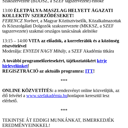
Szakszervezete (BDDSZ, a SZEF tagszervezete) elnöke
13:00
ÉLETPÁLYA-MASZLAG HELYETT ÁGAZATI
KOLLEKTÍV SZERZŐDÉSEKET!
FERENCZ Norbert,
a Magyar Köztisztviselők, Közalkalmazottak
és Közszolgálati Dolgozók szakszervezete (MKKSZ, a SZEF
tagszervezete)
szakmai országos tanácsának alelnöke
13:15 – 14:00
VITA az előadók, a korreferálók és a közönség
részvételével
Moderálja:
ENYEDI NAGY Mihály
, a SZEF Akadémia titkára
A további programelőzetesekért, tájékoztatókért
kérje
hírlevelünket
!
REGISZTRÁCIÓ az aktuális programra:
ITT
!
***
ONLINE KÖZVETÍTÉS:
a rendezvényt online közvetítjük, az
élő felvétel a
www.szefakadémia.hu
honlapon keresztül lesz
elérhető.
***
TEKINTSE ÁT EDDIGI MUNKÁNKAT, ISMERKEDJÉK
EREDMÉNYEINKKEL!