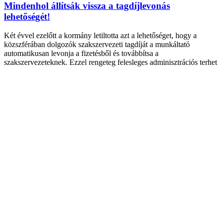
Mindenhol állítsák vissza a tagdíjlevonás
lehetőségét!
Két évvel ezelőtt a kormány letiltotta azt a lehetőséget, hogy a
közszférában dolgozók szakszervezeti tagdíját a munkáltató
automatikusan levonja a fizetésből és továbbítsa a
szakszervezeteknek. Ezzel rengeteg felesleges adminisztrációs terhet