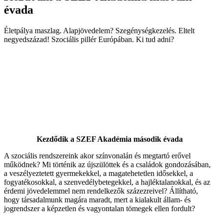
évada
Életpálya maszlag. Alapjövedelem? Szegénységkezelés. Eltelt
negyedszázad! Szociális pillér Európában. Ki tud adni?
Kezdődik a SZEF Akadémia második évada
A szociális rendszereink akor színvonalán és megtartó erővel
működnek? Mi történik az újszülöttek és a családok gondozásában,
a veszélyeztetett gyermekekkel, a magatehetetlen idősekkel, a
fogyatékosokkal, a szenvedélybetegekkel, a hajléktalanokkal, és az
érdemi jövedelemmel nem rendelkezők százezreivel? Állítható,
hogy társadalmunk magára maradt, mert a kialakult állam- és
jogrendszer a képzetlen és vagyontalan tömegek ellen fordult?