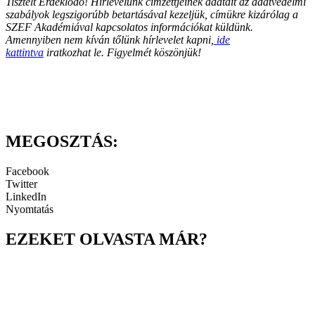
Tisztelt Érdeklődő! Hírlevelünk címzettjeinek adatait az adatvédelmi
szabályok legszigorúbb betartásával kezeljük, címükre kizárólag a
SZEF Akadémiával kapcsolatos információkat küldünk.
Amennyiben nem kíván tőlünk hírlevelet kapni,
ide
kattintva
iratkozhat le. Figyelmét köszönjük!
MEGOSZTÁS:
Facebook
Twitter
LinkedIn
Nyomtatás
EZEKET OLVASTA MÁR?