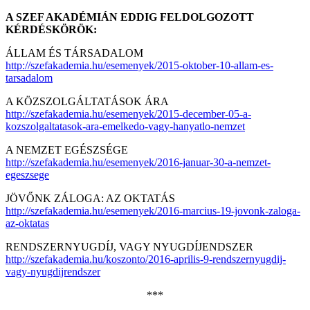
A SZEF AKADÉMIÁN EDDIG FELDOLGOZOTT
KÉRDÉSKÖRÖK:
ÁLLAM ÉS TÁRSADALOM
http://szefakademia.hu/esemenyek/2015-oktober-10-allam-es-
tarsadalom
A KÖZSZOLGÁLTATÁSOK ÁRA
http://szefakademia.hu/esemenyek/2015-december-05-a-
kozszolgaltatasok-ara-emelkedo-vagy-hanyatlo-nemzet
A NEMZET EGÉSZSÉGE
http://szefakademia.hu/esemenyek/2016-januar-30-a-nemzet-
egeszsege
JÖVŐNK ZÁLOGA: AZ OKTATÁS
http://szefakademia.hu/esemenyek/2016-marcius-19-jovonk-zaloga-
az-oktatas
RENDSZERNYUGDÍJ, VAGY NYUGDÍJENDSZER
http://szefakademia.hu/koszonto/2016-aprilis-9-rendszernyugdij-
vagy-nyugdijrendszer
***