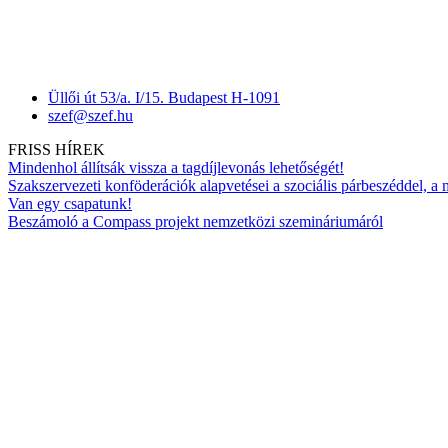
Üllői út 53/a. I/15. Budapest H-1091
szef@szef.hu
FRISS HÍREK
Mindenhol állítsák vissza a tagdíjlevonás lehetőségét!
Szakszervezeti konföderációk alapvetései a szociális párbeszéddel, a
Van egy csapatunk!
Beszámoló a Compass projekt nemzetközi szemináriumáról