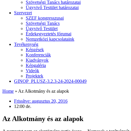
Szövetségi Tanács határozatai
Ügyvivő Testület határozatai
Szervezet
SZEF kongresszusai
Szövetségi Tanács
Ügyvivő Testület
Érdekegyeztetés fórumai
Nemzetközi kapcsolataink
Tevékenység
Képzések
Konferenciák
Kiadványok
Képgaléria
Videók
Projektek
GINOP_PLUSZ-3.2.3-24-2024-00049
Home
»
Az Alkotmány és az alapok
Frissítve:
augusztus 20, 2016
12:00 de.
Az Alkotmány és az alapok