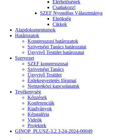
Elérhetőségek
Csatlakozz!
SZEF Nyugdíjas Választmánya
Elnökség
Cikkek
Alapdokumentumok
Határozatok
Kongresszusi határozatok
Szövetségi Tanács határozatai
Ügyvivő Testület határozatai
Szervezet
SZEF kongresszusai
Szövetségi Tanács
Ügyvivő Testület
Érdekegyeztetés fórumai
Nemzetközi kapcsolataink
Tevékenység
Képzések
Konferenciák
Kiadványok
Képgaléria
Videók
Projektek
GINOP_PLUSZ-3.2.3-24-2024-00049