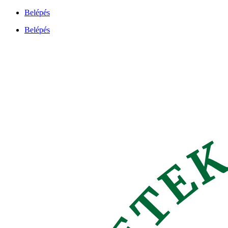
Ugrás
Belépés
a
Belépés
tartalomhoz