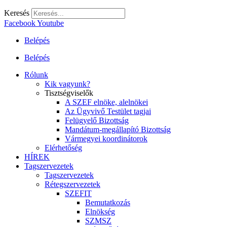
Keresés
Facebook
Youtube
Belépés
Belépés
Rólunk
Kik vagyunk?
Tisztségviselők
A SZEF elnöke, alelnökei
Az Ügyvivő Testület tagjai
Felügyelő Bizottság
Mandátum-megállapító Bizottság
Vármegyei koordinátorok
Elérhetőség
HÍREK
Tagszervezetek
Tagszervezetek
Rétegszervezetek
SZEFIT
Bemutatkozás
Elnökség
SZMSZ