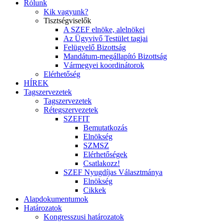
Rólunk
Kik vagyunk?
Tisztségviselők
A SZEF elnöke, alelnökei
Az Ügyvivő Testület tagjai
Felügyelő Bizottság
Mandátum-megállapító Bizottság
Vármegyei koordinátorok
Elérhetőség
HÍREK
Tagszervezetek
Tagszervezetek
Rétegszervezetek
SZEFIT
Bemutatkozás
Elnökség
SZMSZ
Elérhetőségek
Csatlakozz!
SZEF Nyugdíjas Választmánya
Elnökség
Cikkek
Alapdokumentumok
Határozatok
Kongresszusi határozatok