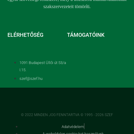
szakszervezeteit tömöríti.
ELÉRHETŐSÉG
TÁMOGATÓINK
1091 Budapest Üllői út 53/a
I.15.
szef@szef.hu
© 2022 MINDEN JOG FENNTARTVA © 1995 - 2026 SZEF
Adatvédelem
A weboldalon cookie-kat használunk