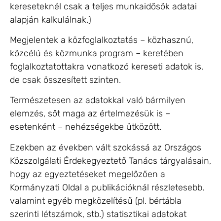
kereseteknél csak a teljes munkaidősök adatai
alapján kalkulálnak.)
Megjelentek a közfoglalkoztatás – közhasznú,
közcélú és közmunka program – keretében
foglalkoztatottakra vonatkozó kereseti adatok is,
de csak összesített szinten.
Természetesen az adatokkal való bármilyen
elemzés, sőt maga az értelmezésük is –
esetenként – nehézségekbe ütközött.
Ezekben az években vált szokássá az Országos
Közszolgálati Érdekegyeztető Tanács tárgyalásain,
hogy az egyeztetéseket megelőzően a
Kormányzati Oldal a publikációknál részletesebb,
valamint egyéb megközelítésű (pl. bértábla
szerinti létszámok, stb.) statisztikai adatokat