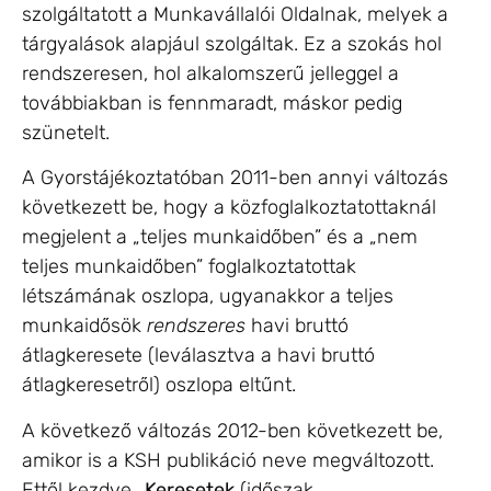
szolgáltatott a Munkavállalói Oldalnak, melyek a
tárgyalások alapjául szolgáltak. Ez a szokás hol
rendszeresen, hol alkalomszerű jelleggel a
továbbiakban is fennmaradt, máskor pedig
szünetelt.
A Gyorstájékoztatóban 2011-ben annyi változás
következett be, hogy a közfoglalkoztatottaknál
megjelent a „teljes munkaidőben” és a „nem
teljes munkaidőben” foglalkoztatottak
létszámának oszlopa, ugyanakkor a teljes
munkaidősök
rendszeres
havi bruttó
átlagkeresete (leválasztva a havi bruttó
átlagkeresetről) oszlopa eltűnt.
A következő változás 2012-ben következett be,
amikor is a KSH publikáció neve megváltozott.
Ettől kezdve „
Keresetek
(időszak