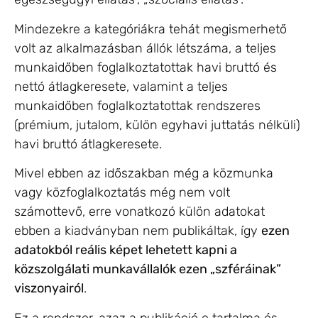
Mindezekre a kategóriákra tehát megismerhető
volt az alkalmazásban állók létszáma, a teljes
munkaidőben foglalkoztatottak havi bruttó és
nettó átlagkeresete, valamint a teljes
munkaidőben foglalkoztatottak rendszeres
(prémium, jutalom, külön egyhavi juttatás nélküli)
havi bruttó átlagkeresete.
Mivel ebben az időszakban még a közmunka
vagy közfoglalkoztatás még nem volt
számottevő, erre vonatkozó külön adatokat
ebben a kiadványban nem publikáltak, így
ezen
adatokból reális képet lehetett kapni a
közszolgálati munkavállalók ezen „szféráinak”
viszonyairól
.
Ez a rendszer, azaz a publikáció e tartalma és