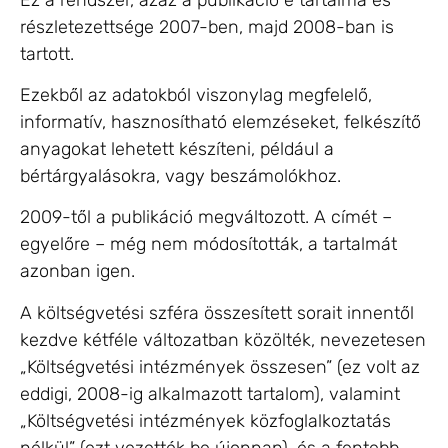
részletezettsége 2007-ben, majd 2008-ban is
tartott.
Ezekből az adatokból viszonylag megfelelő,
informatív, hasznosítható elemzéseket, felkészítő
anyagokat lehetett készíteni, például a
bértárgyalásokra, vagy beszámolókhoz.
2009-től a publikáció megváltozott. A címét –
egyelőre – még nem módosították, a tartalmát
azonban igen.
A költségvetési szféra összesített sorait innentől
kezdve kétféle változatban közölték, nevezetesen
„Költségvetési intézmények összesen” (ez volt az
eddigi, 2008-ig alkalmazott tartalom), valamint
„Költségvetési intézmények közfoglalkoztatás
nélkül” (ezt vezették be újonnan), és a fentebb