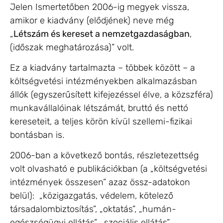
Jelen Ismertetőben 2006-ig megyek vissza,
amikor e kiadvány (elődjének) neve még
„
Létszám és kereset a nemzetgazdaságban
,
(időszak meghatározása)” volt.
Ez a kiadvány tartalmazta – többek között – a
költségvetési intézményekben alkalmazásban
állók (egyszerűsített kifejezéssel élve, a közszféra)
munkavállalóinak létszámát, bruttó és nettó
kereseteit, a teljes körön kívül szellemi-fizikai
bontásban is.
2006-ban a következő bontás, részletezettség
volt olvasható e publikációkban (a „költségvetési
intézmények összesen” azaz össz-adatokon
belül): „közigazgatás, védelem, kötelező
társadalombiztosítás”, „oktatás”, „humán-
egészségügyi ellátás”, „szociális ellátás”.