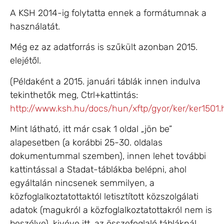
A KSH 2014-ig folytatta ennek a formátumnak a
használatát.
Még ez az adatforrás is szűkült azonban 2015.
elejétől.
(Példaként a 2015. januári táblák innen indulva
tekinthetők meg, Ctrl+kattintás:
http://www.ksh.hu/docs/hun/xftp/gyor/ker/ker1501.
Mint látható, itt már csak 1 oldal „jön be”
alapesetben (a korábbi 25-30. oldalas
dokumentummal szemben), innen lehet további
kattintással a Stadat-táblákba belépni, ahol
egyáltalán nincsenek semmilyen, a
közfoglalkoztatottaktól letisztított közszolgálati
adatok (magukról a közfoglalkoztatottakról nem is
beszélve), kivéve itt, az összefoglaló tábláknál,