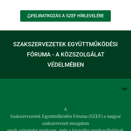
FELIRATKOZÁS A SZEF HÍRLEVELÉRE
SZAKSZERVEZETEK EGYÜTTMŰKÖDÉSI
FÓRUMA - A KÖZSZOLGÁLAT
VÉDELMÉBEN
A
Szakszervezetek Együttműködési Fóruma (SZEF) a magyar
szakszervezeti mozgalom
egyik szövetségi rendszere, mely a közszféra munkavállalóinak