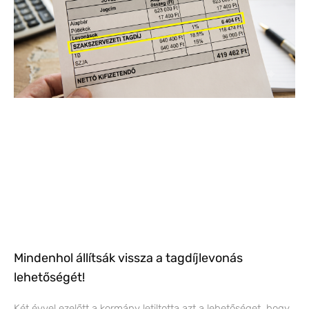
Mindenhol állítsák vissza a tagdíjlevonás
lehetőségét!
Két évvel ezelőtt a kormány letiltotta azt a lehetőséget, hogy