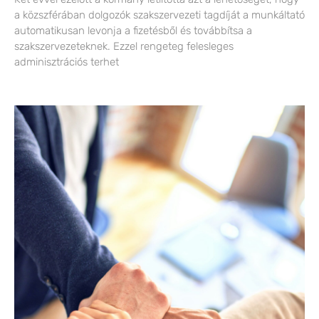
a közszférában dolgozók szakszervezeti tagdíját a munkáltató
automatikusan levonja a fizetésből és továbbítsa a
szakszervezeteknek. Ezzel rengeteg felesleges
adminisztrációs terhet