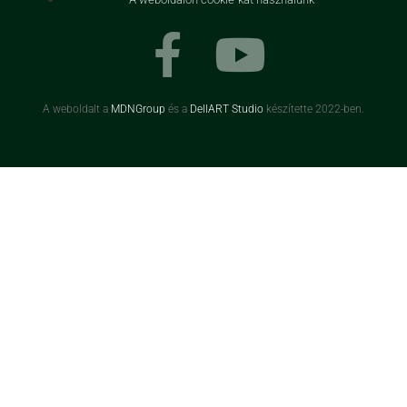
A weboldalt a
MDNGroup
és a
DellART Studio
készítette 2022-ben.