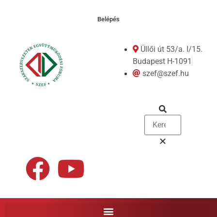
Belépés
Üllői út 53/a. I/15.
Budapest H-1091
szef@szef.hu