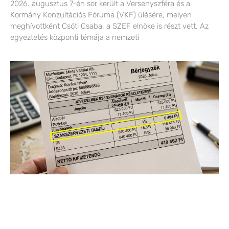
2026. augusztus 7-én sor került a Versenyszféra és a
Kormány Konzultációs Fóruma (VKF) ülésére, melyen
meghívottként Csóti Csaba, a SZEF elnöke is részt vett. Az
egyeztetés központi témája a nemzeti