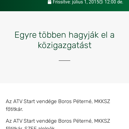
Frissítve:
július 1, 2015
12:00 de.
Egyre többen hagyják el a
közigazgatást
Az ATV Start vendége Boros Péterné, MKKSZ
főtitkár.
Az ATV Start vendége Boros Péterné, MKKSZ
főtitkár, SZEF alelnök.