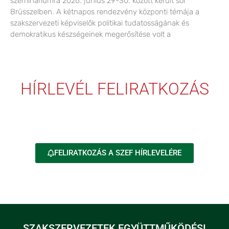
szemináriumra 2026. június 29-30. között került sor
Brüsszelben. A kétnapos rendezvény központi témája a
szakszervezeti képviselők politikai tudatosságának és
demokratikus készségeinek megerősítése volt a
HÍRLEVÉL FELIRATKOZÁS
FELIRATKOZÁS A SZEF HÍRLEVELÉRE
SZAKSZERVEZETEK EGYÜTTMŰKÖDÉSI