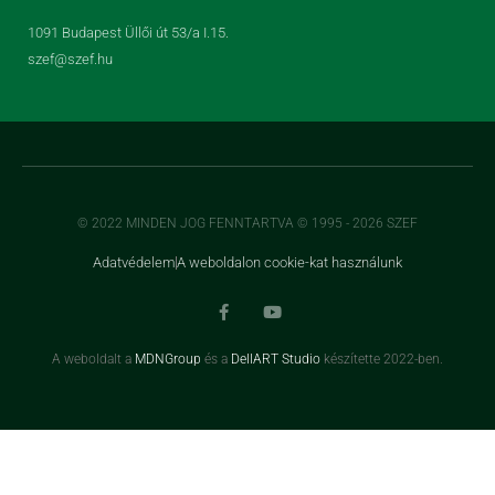
1091 Budapest Üllői út 53/a I.15.
szef@szef.hu
© 2022 MINDEN JOG FENNTARTVA © 1995 - 2026 SZEF
Adatvédelem
A weboldalon cookie-kat használunk
A weboldalt a
MDNGroup
és a
DellART Studio
készítette 2022-ben.