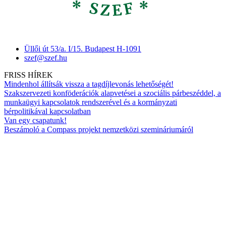
Üllői út 53/a. I/15. Budapest H-1091
szef@szef.hu
FRISS HÍREK
Mindenhol állítsák vissza a tagdíjlevonás lehetőségét!
Szakszervezeti konföderációk alapvetései a szociális párbeszéddel, a
munkaügyi kapcsolatok rendszerével és a kormányzati
bérpolitikával kapcsolatban
Van egy csapatunk!
Beszámoló a Compass projekt nemzetközi szemináriumáról