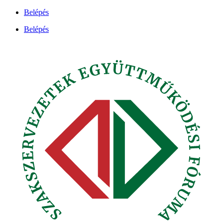
Ugrás
Belépés
a
Belépés
tartalomhoz