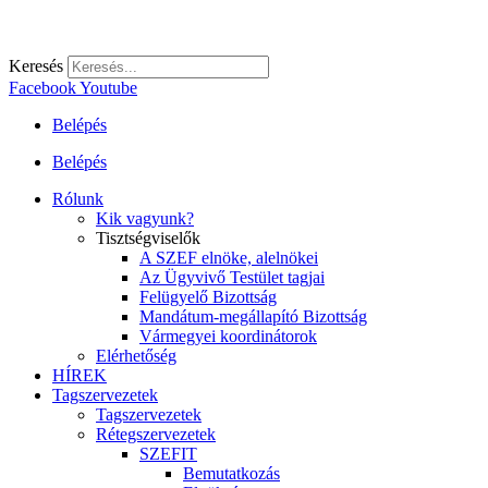
Keresés
Facebook
Youtube
Belépés
Belépés
Rólunk
Kik vagyunk?
Tisztségviselők
A SZEF elnöke, alelnökei
Az Ügyvivő Testület tagjai
Felügyelő Bizottság
Mandátum-megállapító Bizottság
Vármegyei koordinátorok
Elérhetőség
HÍREK
Tagszervezetek
Tagszervezetek
Rétegszervezetek
SZEFIT
Bemutatkozás