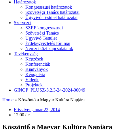
Határozatok
Kongresszusi határozatok
Szövetségi Tanács határozatai
Ügyvivő Testület határozatai
Szervezet
SZEF kongresszusai
Szövetségi Tanács
Ügyvivő Testület
Érdekegyeztetés fórumai
Nemzetközi kapcsolataink
Tevékenység
Képzések
Konferenciák
Kiadványok
Képgaléria
Videók
Projektek
GINOP_PLUSZ-3.2.3-24-2024-00049
Home
»
Köszöntő a Magyar Kultúra Napjára
Frissítve:
január 22, 2014
12:00 de.
Köszöntő a Magyar Kultúra Napjára