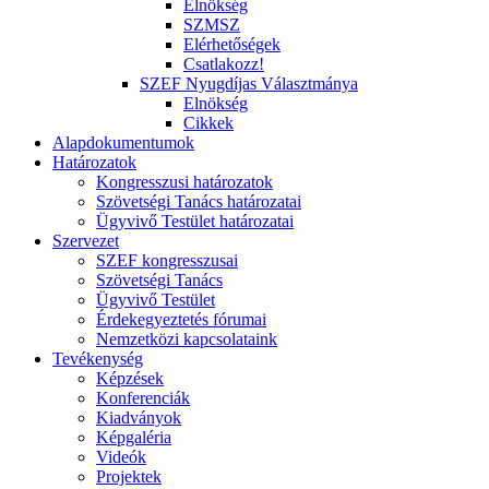
Elnökség
SZMSZ
Elérhetőségek
Csatlakozz!
SZEF Nyugdíjas Választmánya
Elnökség
Cikkek
Alapdokumentumok
Határozatok
Kongresszusi határozatok
Szövetségi Tanács határozatai
Ügyvivő Testület határozatai
Szervezet
SZEF kongresszusai
Szövetségi Tanács
Ügyvivő Testület
Érdekegyeztetés fórumai
Nemzetközi kapcsolataink
Tevékenység
Képzések
Konferenciák
Kiadványok
Képgaléria
Videók
Projektek