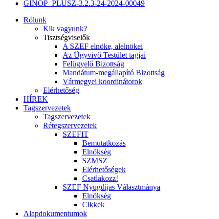
GINOP_PLUSZ-3.2.3-24-2024-00049
Rólunk
Kik vagyunk?
Tisztségviselők
A SZEF elnöke, alelnökei
Az Ügyvivő Testület tagjai
Felügyelő Bizottság
Mandátum-megállapító Bizottság
Vármegyei koordinátorok
Elérhetőség
HÍREK
Tagszervezetek
Tagszervezetek
Rétegszervezetek
SZEFIT
Bemutatkozás
Elnökség
SZMSZ
Elérhetőségek
Csatlakozz!
SZEF Nyugdíjas Választmánya
Elnökség
Cikkek
Alapdokumentumok