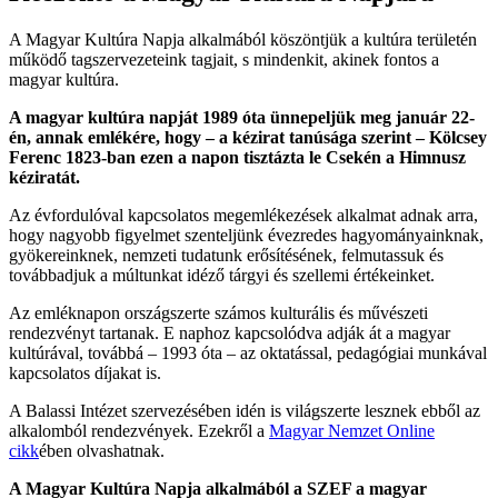
A Magyar Kultúra Napja alkalmából köszöntjük a kultúra területén
működő tagszervezeteink tagjait, s mindenkit, akinek fontos a
magyar kultúra.
A magyar kultúra napját 1989 óta ünnepeljük meg január 22-
én, annak emlékére, hogy – a kézirat tanúsága szerint – Kölcsey
Ferenc 1823-ban ezen a napon tisztázta le Csekén a Himnusz
kéziratát.
Az évfordulóval kapcsolatos megemlékezések alkalmat adnak arra,
hogy nagyobb figyelmet szenteljünk évezredes hagyományainknak,
gyökereinknek, nemzeti tudatunk erősítésének, felmutassuk és
továbbadjuk a múltunkat idéző tárgyi és szellemi értékeinket.
Az emléknapon országszerte számos kulturális és művészeti
rendezvényt tartanak. E naphoz kapcsolódva adják át a magyar
kultúrával, továbbá – 1993 óta – az oktatással, pedagógiai munkával
kapcsolatos díjakat is.
A Balassi Intézet szervezésében idén is világszerte lesznek ebből az
alkalomból rendezvények. Ezekről a
Magyar Nemzet Online
cikk
ében olvashatnak.
A Magyar Kultúra Napja alkalmából
a SZEF a magyar