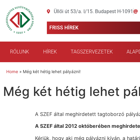
Üllői út 53/a. I/15. Budapest H-1091
FRISS HÍREK
RÓLUNK
HÍREK
TAGSZERVEZETEK
ALAP
Home
»
Még két hétig lehet pályázni!
Még két hétig lehet pá
A SZEF által meghirdetett tagtoborzó pályáz
A SZEF által 2012 októberében meghirdetet
Kérjük, hogy aki még pályázni kíván, a határ