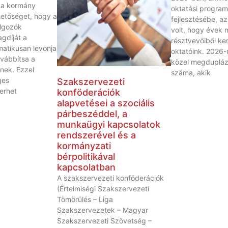
t a kormány
oktatási progra
ehetőséget, hogy a
fejlesztésébe, a
lgozók
volt, hogy évek 
agdíját a
résztvevőiből ker
atikusan levonja
oktatóink. 2026-
ovábbítsa a
közel megdupláz
nek. Ezzel
száma, akik
ges
Szakszervezeti
terhet
konföderációk
alapvetései a szociális
párbeszéddel, a
munkaügyi kapcsolatok
rendszerével és a
kormányzati
bérpolitikával
kapcsolatban
A szakszervezeti konföderációk
(Értelmiségi Szakszervezeti
Tömörülés – Liga
Szakszervezetek – Magyar
Szakszervezeti Szövetség –