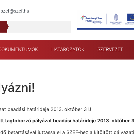
szef@szef.hu
DOKUMENTUMOK
HATÁROZATOK
SZERVEZET
lyázni!
at beadási határideje 2013. október 31.!
t tagtoborzó pályázat beadási határideje 2013. október 3
idő betartásával juttassa el a SZEF-hez a kitöltött pályáza