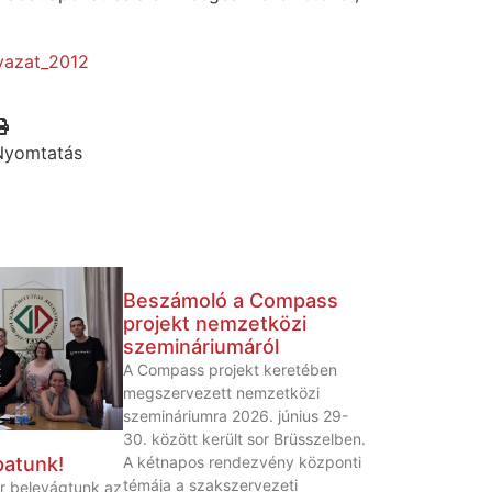
lyazat_2012
Nyomtatás
Beszámoló a Compass
projekt nemzetközi
szemináriumáról
A Compass projekt keretében
megszervezett nemzetközi
szemináriumra 2026. június 29-
30. között került sor Brüsszelben.
A kétnapos rendezvény központi
patunk!
témája a szakszervezeti
r belevágtunk az