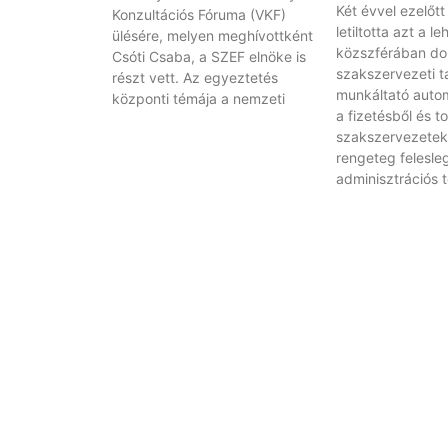
Két évvel ezelőt
Konzultációs Fóruma (VKF)
letiltotta azt a l
ülésére, melyen meghívottként
közszférában do
Csóti Csaba, a SZEF elnöke is
szakszervezeti t
részt vett. Az egyeztetés
munkáltató autom
központi témája a nemzeti
a fizetésből és t
szakszervezetek
rengeteg felesle
adminisztrációs 