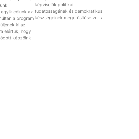
képviselők politikai
munk
tudatosságának és demokratikus
z egyik célunk az
készségeinek megerősítése volt a
múltán a program
üljenek ki az
ra elértük, hogy
ódott képzőink