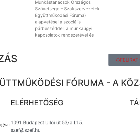
Munkástanácsok Országos
Szövetsége – Szakszervezetek
Együttműködési Fóruma)
alapvetései a szociális
párbeszéddel, a munkaügyi
kapcsolatok rendszerével és
ZÁS
FELIRAT
ÜTTMŰKÖDÉSI FÓRUMA - A KÖ
ELÉRHETŐSÉG
TÁ
1091 Budapest Üllői út 53/a I.15.
agyar
szef@szef.hu