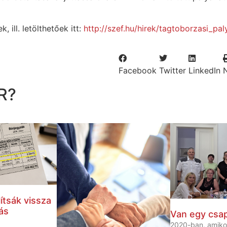
, ill. letölthetőek itt:
http://szef.hu/hirek/tagtoborzasi_pa
Facebook
Twitter
LinkedIn
R?
ítsák vissza
ás
Van egy csa
2020-ban, amiko