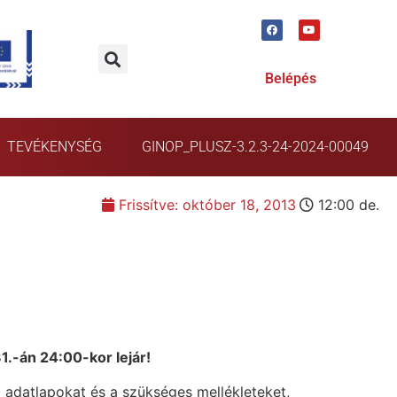
Belépés
TEVÉKENYSÉG
GINOP_PLUSZ-3.2.3-24-2024-00049
Frissítve:
október 18, 2013
12:00 de.
1.-án 24:00-kor lejár!
ti adatlapokat és a szükséges mellékleteket,