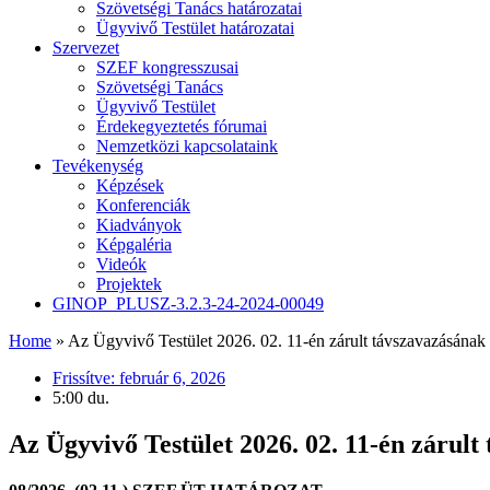
Szövetségi Tanács határozatai
Ügyvivő Testület határozatai
Szervezet
SZEF kongresszusai
Szövetségi Tanács
Ügyvivő Testület
Érdekegyeztetés fórumai
Nemzetközi kapcsolataink
Tevékenység
Képzések
Konferenciák
Kiadványok
Képgaléria
Videók
Projektek
GINOP_PLUSZ-3.2.3-24-2024-00049
Home
»
Az Ügyvivő Testület 2026. 02. 11-én zárult távszavazásána
Frissítve:
február 6, 2026
5:00 du.
Az Ügyvivő Testület 2026. 02. 11-én zárul