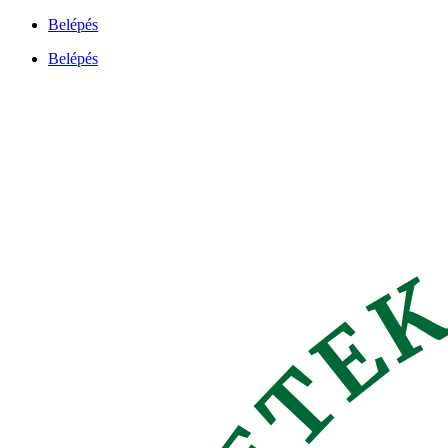
Ugrás
Belépés
a
Belépés
tartalomhoz