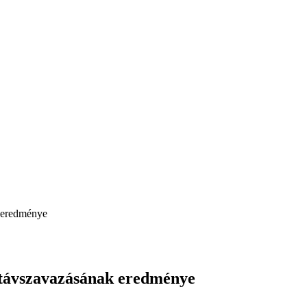
k eredménye
t távszavazásának eredménye