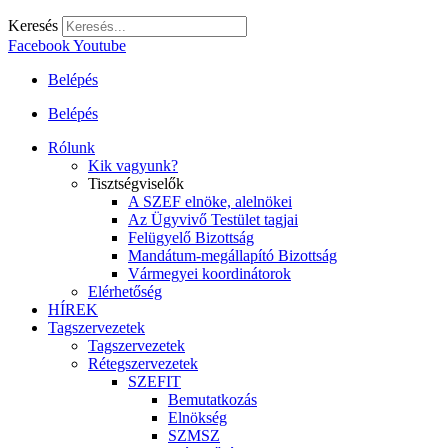
Keresés
Facebook
Youtube
Belépés
Belépés
Rólunk
Kik vagyunk?
Tisztségviselők
A SZEF elnöke, alelnökei
Az Ügyvivő Testület tagjai
Felügyelő Bizottság
Mandátum-megállapító Bizottság
Vármegyei koordinátorok
Elérhetőség
HÍREK
Tagszervezetek
Tagszervezetek
Rétegszervezetek
SZEFIT
Bemutatkozás
Elnökség
SZMSZ