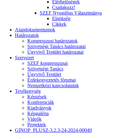
Elérhetőségek
Csatlakozz!
SZEF Nyugdíjas Választmánya
Elnökség
Cikkek
Alapdokumentumok
Határozatok
Kongresszusi határozatok
Szövetségi Tanács határozatai
Ügyvivő Testület határozatai
Szervezet
SZEF kongresszusai
Szövetségi Tanács
Ügyvivő Testület
Érdekegyeztetés fórumai
Nemzetközi kapcsolataink
Tevékenység
Képzések
Konferenciák
Kiadványok
Képgaléria
Videók
Projektek
GINOP_PLUSZ-3.2.3-24-2024-00049