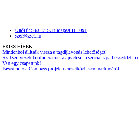
Üllői út 53/a. I/15. Budapest H-1091
szef@szef.hu
FRISS HÍREK
Mindenhol állítsák vissza a tagdíjlevonás lehetőségét!
Szakszervezeti konföderációk alapvetései a szociális párbeszéddel, a
Van egy csapatunk!
Beszámoló a Compass projekt nemzetközi szemináriumáról