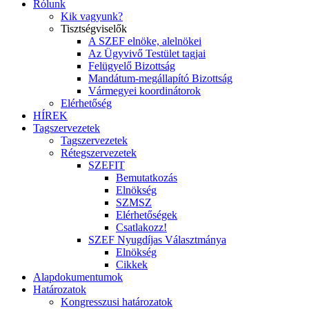
Rólunk
Kik vagyunk?
Tisztségviselők
A SZEF elnöke, alelnökei
Az Ügyvivő Testület tagjai
Felügyelő Bizottság
Mandátum-megállapító Bizottság
Vármegyei koordinátorok
Elérhetőség
HÍREK
Tagszervezetek
Tagszervezetek
Rétegszervezetek
SZEFIT
Bemutatkozás
Elnökség
SZMSZ
Elérhetőségek
Csatlakozz!
SZEF Nyugdíjas Választmánya
Elnökség
Cikkek
Alapdokumentumok
Határozatok
Kongresszusi határozatok