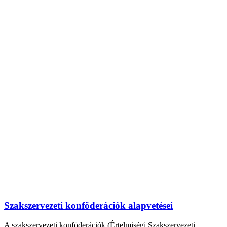
Szakszervezeti konföderációk alapvetései
A szakszervezeti konföderációk (Értelmiségi Szakszervezeti