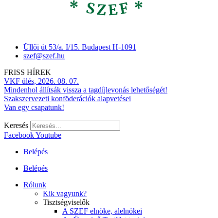
Üllői út 53/a. I/15. Budapest H-1091
szef@szef.hu
FRISS HÍREK
VKF ülés, 2026. 08. 07.
Mindenhol állítsák vissza a tagdíjlevonás lehetőségét!
Szakszervezeti konföderációk alapvetései
Van egy csapatunk!
Keresés
Facebook
Youtube
Belépés
Belépés
Rólunk
Kik vagyunk?
Tisztségviselők
A SZEF elnöke, alelnökei