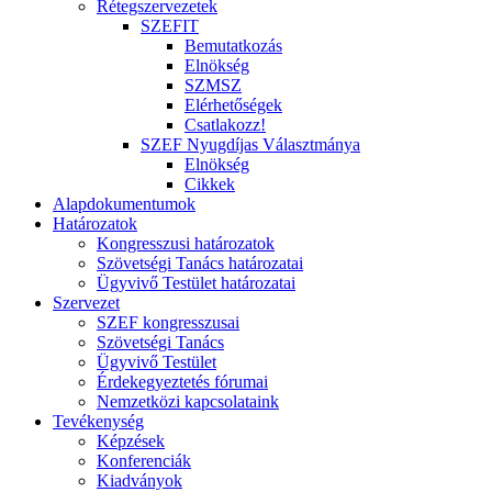
Rétegszervezetek
SZEFIT
Bemutatkozás
Elnökség
SZMSZ
Elérhetőségek
Csatlakozz!
SZEF Nyugdíjas Választmánya
Elnökség
Cikkek
Alapdokumentumok
Határozatok
Kongresszusi határozatok
Szövetségi Tanács határozatai
Ügyvivő Testület határozatai
Szervezet
SZEF kongresszusai
Szövetségi Tanács
Ügyvivő Testület
Érdekegyeztetés fórumai
Nemzetközi kapcsolataink
Tevékenység
Képzések
Konferenciák
Kiadványok