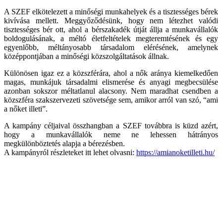
A SZEF elkötelezett a minőségi munkahelyek és a tisztességes bérek
kivívása mellett. Meggyőződésünk, hogy nem létezhet valódi
tisztességes bér ott, ahol a bérszakadék útját állja a munkavállalók
boldogulásának, a méltó életfeltételek megteremtésének és egy
egyenlőbb, méltányosabb társadalom elérésének, amelynek
középpontjában a minőségi közszolgáltatások állnak.
Különösen igaz ez a közszférára, ahol a nők aránya kiemelkedően
magas, munkájuk társadalmi elismerése és anyagi megbecsülése
azonban sokszor méltatlanul alacsony. Nem maradhat csendben a
közszféra szakszervezeti szövetsége sem, amikor arról van szó, “ami
a nőket illeti”.
A kampány céljaival összhangban a SZEF továbbra is küzd azért,
hogy a munkavállalók neme ne lehessen hátrányos
megkülönböztetés alapja a bérezésben.
A kampányról részleteket itt lehet olvasni:
https://amianoketilleti.hu/