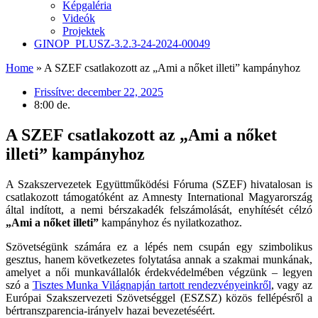
Képgaléria
Videók
Projektek
GINOP_PLUSZ-3.2.3-24-2024-00049
Home
»
A SZEF csatlakozott az „Ami a nőket illeti” kampányhoz
Frissítve:
december 22, 2025
8:00 de.
A SZEF csatlakozott az „Ami a nőket
illeti” kampányhoz
A Szakszervezetek Együttműködési Fóruma (SZEF) hivatalosan is
csatlakozott támogatóként az Amnesty International Magyarország
által indított, a nemi bérszakadék felszámolását, enyhítését célzó
„Ami a nőket illeti”
kampányhoz és nyilatkozathoz.
Szövetségünk számára ez a lépés nem csupán egy szimbolikus
gesztus, hanem következetes folytatása annak a szakmai munkának,
amelyet a női munkavállalók érdekvédelmében végzünk – legyen
szó a
Tisztes Munka Világnapján tartott rendezvényeinkről
, vagy az
Európai Szakszervezeti Szövetséggel (ESZSZ) közös fellépésről a
bértranszparencia-irányelv hazai bevezetéséért.