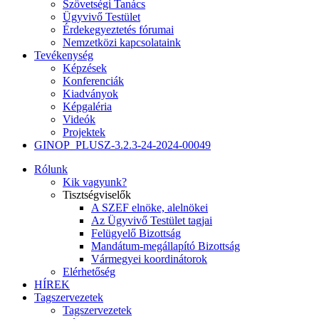
Szövetségi Tanács
Ügyvivő Testület
Érdekegyeztetés fórumai
Nemzetközi kapcsolataink
Tevékenység
Képzések
Konferenciák
Kiadványok
Képgaléria
Videók
Projektek
GINOP_PLUSZ-3.2.3-24-2024-00049
Rólunk
Kik vagyunk?
Tisztségviselők
A SZEF elnöke, alelnökei
Az Ügyvivő Testület tagjai
Felügyelő Bizottság
Mandátum-megállapító Bizottság
Vármegyei koordinátorok
Elérhetőség
HÍREK
Tagszervezetek
Tagszervezetek