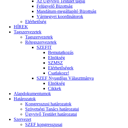
Az Ügyvivő Testület tagjai
Felügyelő Bizottság
Mandátum-megállapító Bizottság
Vármegyei koordinátorok
Elérhetőség
HÍREK
Tagszervezetek
Tagszervezetek
Rétegszervezetek
SZEFIT
Bemutatkozás
Elnökség
SZMSZ
Elérhetőségek
Csatlakozz!
SZEF Nyugdíjas Választmánya
Elnökség
Cikkek
Alapdokumentumok
Határozatok
Kongresszusi határozatok
Szövetségi Tanács határozatai
Ügyvivő Testület határozatai
Szervezet
SZEF kongresszusai