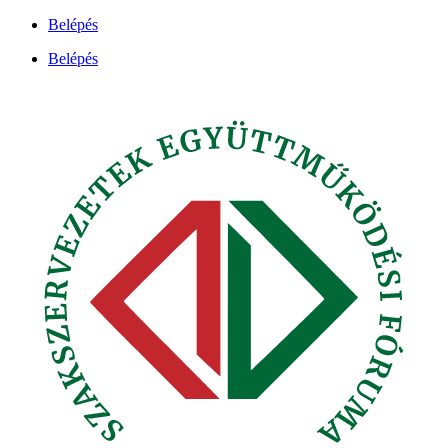
Ugrás
Belépés
a
Belépés
tartalomhoz