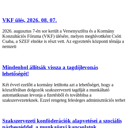
VKF ülés, 2026. 08. 07.
2026. augusztus 7-én sor került a Versenyszféra és a Kormány
Konzultációs Fóruma (VKF) ülésére, melyen meghívottként Csóti
Csaba, a SZEF elnöke is részt vett. Az egyeztetés központi témája a
nemzeti
Mindenhol állítsák vissza a tagdíjlevonás
lehetőségét!
Két évvel ezelőtt a kormány letiltotta azt a lehetőséget, hogy a
közszférában dolgozók szakszervezeti tagdíját a munkáltató
automatikusan levonja a fizetésből és továbbítsa a
szakszervezeteknek. Ezzel rengeteg felesleges adminisztrációs terhet
Szakszervezeti konföderációk alapvetései a szociális
párbeszéddel, a munkaügyi kapcsolatok