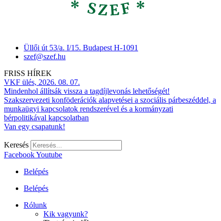
Üllői út 53/a. I/15. Budapest H-1091
szef@szef.hu
FRISS HÍREK
VKF ülés, 2026. 08. 07.
Mindenhol állítsák vissza a tagdíjlevonás lehetőségét!
Szakszervezeti konföderációk alapvetései a szociális párbeszéddel, a
munkaügyi kapcsolatok rendszerével és a kormányzati
bérpolitikával kapcsolatban
Van egy csapatunk!
Keresés
Facebook
Youtube
Belépés
Belépés
Rólunk
Kik vagyunk?