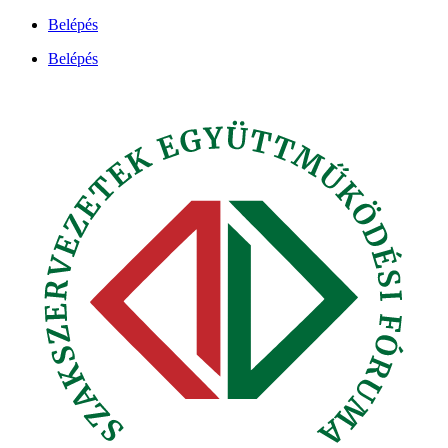
Ugrás
Belépés
a
Belépés
tartalomhoz