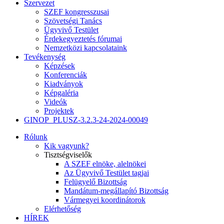
Szervezet
SZEF kongresszusai
Szövetségi Tanács
Ügyvivő Testület
Érdekegyeztetés fórumai
Nemzetközi kapcsolataink
Tevékenység
Képzések
Konferenciák
Kiadványok
Képgaléria
Videók
Projektek
GINOP_PLUSZ-3.2.3-24-2024-00049
Rólunk
Kik vagyunk?
Tisztségviselők
A SZEF elnöke, alelnökei
Az Ügyvivő Testület tagjai
Felügyelő Bizottság
Mandátum-megállapító Bizottság
Vármegyei koordinátorok
Elérhetőség
HÍREK