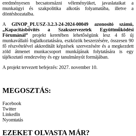
eredményesen becsatornázni véleményüket, javaslataikat a
munkaügyi és szakpolitika alkotás folyamatába, illetve a
döntéshozatalba.
A
GINOP_PLUSZ-3.2.3-24-2024-00049 azonosító számú,
„Kapacitásbővítés a Szakszervezetek Együttműködési
Fórumánál”
projekt keretében lehetőségünk lesz 4 fő új
munkavállaló foglalkoztatására, eszközök beszerzésére, összesen 90
fő részvételével akkreditált képzések szervezésére és a megkezdett
zöld átmenet munkacsoport munkájának folytatására is egy
tájékoztató rendezvény és egy tanulmányút formájában.
A projekt tervezett befejezés: 2027. november 10.
MEGOSZTÁS:
Facebook
Twitter
LinkedIn
Nyomtatás
EZEKET OLVASTA MÁR?