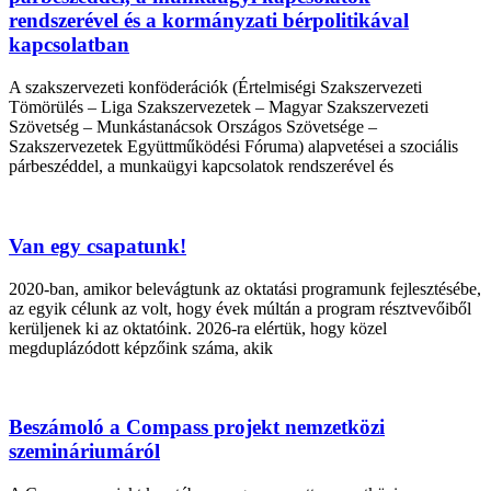
rendszerével és a kormányzati bérpolitikával
kapcsolatban
A szakszervezeti konföderációk (Értelmiségi Szakszervezeti
Tömörülés – Liga Szakszervezetek – Magyar Szakszervezeti
Szövetség – Munkástanácsok Országos Szövetsége –
Szakszervezetek Együttműködési Fóruma) alapvetései a szociális
párbeszéddel, a munkaügyi kapcsolatok rendszerével és
Van egy csapatunk!
2020-ban, amikor belevágtunk az oktatási programunk fejlesztésébe,
az egyik célunk az volt, hogy évek múltán a program résztvevőiből
kerüljenek ki az oktatóink. 2026-ra elértük, hogy közel
megduplázódott képzőink száma, akik
Beszámoló a Compass projekt nemzetközi
szemináriumáról