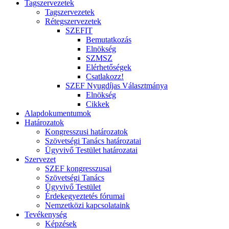
Tagszervezetek
Tagszervezetek
Rétegszervezetek
SZEFIT
Bemutatkozás
Elnökség
SZMSZ
Elérhetőségek
Csatlakozz!
SZEF Nyugdíjas Választmánya
Elnökség
Cikkek
Alapdokumentumok
Határozatok
Kongresszusi határozatok
Szövetségi Tanács határozatai
Ügyvivő Testület határozatai
Szervezet
SZEF kongresszusai
Szövetségi Tanács
Ügyvivő Testület
Érdekegyeztetés fórumai
Nemzetközi kapcsolataink
Tevékenység
Képzések