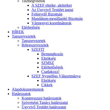
Tisztségviselők
A SZEF elnöke, alelnökei
Az Ügyvivő Testület tagjai
Felügyelő Bizottság
Mandátum-megállapító Bizottság
Vármegyei koordinátorok
Elérhetőség
HÍREK
Tagszervezetek
Tagszervezetek
Rétegszervezetek
SZEFIT
Bemutatkozás
Elnökség
SZMSZ
Elérhetőségek
Csatlakozz!
SZEF Nyugdíjas Választmánya
Elnökség
Cikkek
Alapdokumentumok
Határozatok
Kongresszusi határozatok
Szövetségi Tanács határozatai
Ügyvivő Testület határozatai