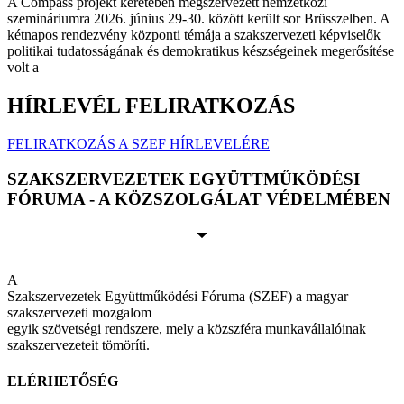
A Compass projekt keretében megszervezett nemzetközi
szemináriumra 2026. június 29-30. között került sor Brüsszelben. A
kétnapos rendezvény központi témája a szakszervezeti képviselők
politikai tudatosságának és demokratikus készségeinek megerősítése
volt a
HÍRLEVÉL FELIRATKOZÁS
FELIRATKOZÁS A SZEF HÍRLEVELÉRE
SZAKSZERVEZETEK EGYÜTTMŰKÖDÉSI
FÓRUMA - A KÖZSZOLGÁLAT VÉDELMÉBEN
A
Szakszervezetek Együttműködési Fóruma (SZEF) a magyar
szakszervezeti mozgalom
egyik szövetségi rendszere, mely a közszféra munkavállalóinak
szakszervezeteit tömöríti.
ELÉRHETŐSÉG