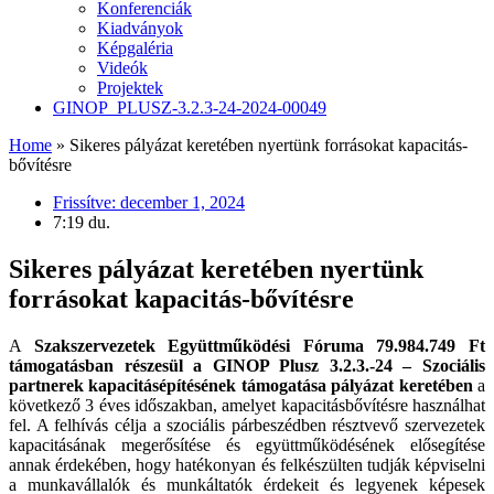
Konferenciák
Kiadványok
Képgaléria
Videók
Projektek
GINOP_PLUSZ-3.2.3-24-2024-00049
Home
»
Sikeres pályázat keretében nyertünk forrásokat kapacitás-
bővítésre
Frissítve:
december 1, 2024
7:19 du.
Sikeres pályázat keretében nyertünk
forrásokat kapacitás-bővítésre
A
Szakszervezetek Együttműködési Fóruma 79.984.749 Ft
támogatásban részesül a GINOP Plusz 3.2.3.-24 – Szociális
partnerek kapacitásépítésének támogatása pályázat keretében
a
következő 3 éves időszakban, amelyet kapacitásbővítésre használhat
fel. A felhívás célja a szociális párbeszédben résztvevő szervezetek
kapacitásának megerősítése és együttműködésének elősegítése
annak érdekében, hogy hatékonyan és felkészülten tudják képviselni
a munkavállalók és munkáltatók érdekeit és legyenek képesek