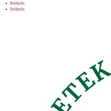
Ugrás
Belépés
a
Belépés
tartalomhoz