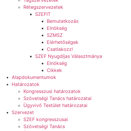
Tagszervezetek
Rétegszervezetek
SZEFIT
Bemutatkozás
Elnökség
SZMSZ
Elérhetőségek
Csatlakozz!
SZEF Nyugdíjas Választmánya
Elnökség
Cikkek
Alapdokumentumok
Határozatok
Kongresszusi határozatok
Szövetségi Tanács határozatai
Ügyvivő Testület határozatai
Szervezet
SZEF kongresszusai
Szövetségi Tanács