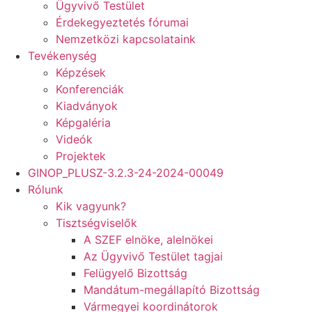
Ügyvivő Testület
Érdekegyeztetés fórumai
Nemzetközi kapcsolataink
Tevékenység
Képzések
Konferenciák
Kiadványok
Képgaléria
Videók
Projektek
GINOP_PLUSZ-3.2.3-24-2024-00049
Rólunk
Kik vagyunk?
Tisztségviselők
A SZEF elnöke, alelnökei
Az Ügyvivő Testület tagjai
Felügyelő Bizottság
Mandátum-megállapító Bizottság
Vármegyei koordinátorok