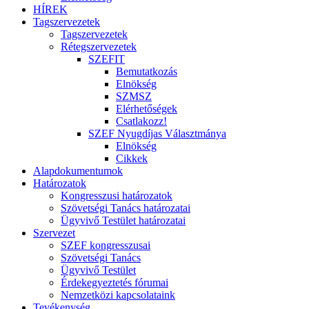
HÍREK
Tagszervezetek
Tagszervezetek
Rétegszervezetek
SZEFIT
Bemutatkozás
Elnökség
SZMSZ
Elérhetőségek
Csatlakozz!
SZEF Nyugdíjas Választmánya
Elnökség
Cikkek
Alapdokumentumok
Határozatok
Kongresszusi határozatok
Szövetségi Tanács határozatai
Ügyvivő Testület határozatai
Szervezet
SZEF kongresszusai
Szövetségi Tanács
Ügyvivő Testület
Érdekegyeztetés fórumai
Nemzetközi kapcsolataink
Tevékenység