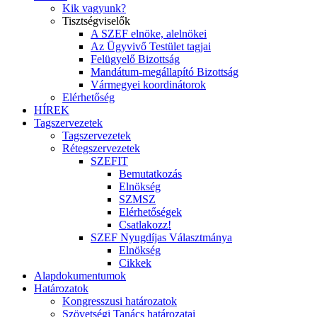
Kik vagyunk?
Tisztségviselők
A SZEF elnöke, alelnökei
Az Ügyvivő Testület tagjai
Felügyelő Bizottság
Mandátum-megállapító Bizottság
Vármegyei koordinátorok
Elérhetőség
HÍREK
Tagszervezetek
Tagszervezetek
Rétegszervezetek
SZEFIT
Bemutatkozás
Elnökség
SZMSZ
Elérhetőségek
Csatlakozz!
SZEF Nyugdíjas Választmánya
Elnökség
Cikkek
Alapdokumentumok
Határozatok
Kongresszusi határozatok
Szövetségi Tanács határozatai