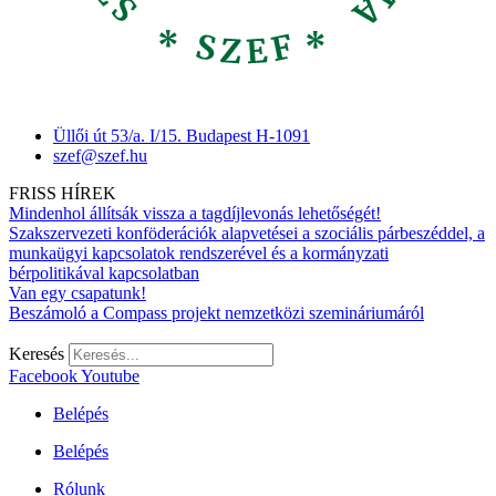
Üllői út 53/a. I/15. Budapest H-1091
szef@szef.hu
FRISS HÍREK
Mindenhol állítsák vissza a tagdíjlevonás lehetőségét!
Szakszervezeti konföderációk alapvetései a szociális párbeszéddel, a
munkaügyi kapcsolatok rendszerével és a kormányzati
bérpolitikával kapcsolatban
Van egy csapatunk!
Beszámoló a Compass projekt nemzetközi szemináriumáról
Keresés
Facebook
Youtube
Belépés
Belépés
Rólunk