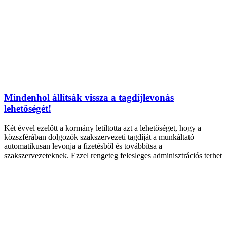
Mindenhol állítsák vissza a tagdíjlevonás
lehetőségét!
Két évvel ezelőtt a kormány letiltotta azt a lehetőséget, hogy a
közszférában dolgozók szakszervezeti tagdíját a munkáltató
automatikusan levonja a fizetésből és továbbítsa a
szakszervezeteknek. Ezzel rengeteg felesleges adminisztrációs terhet