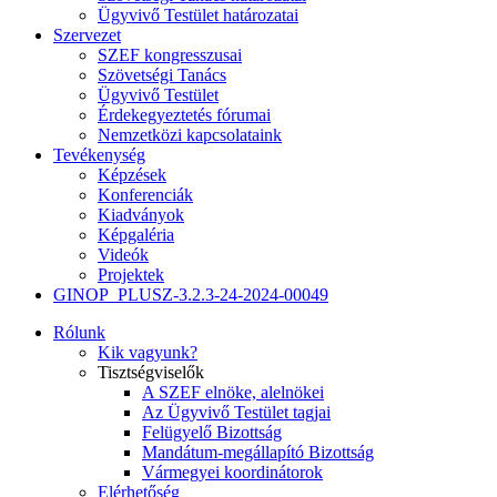
Ügyvivő Testület határozatai
Szervezet
SZEF kongresszusai
Szövetségi Tanács
Ügyvivő Testület
Érdekegyeztetés fórumai
Nemzetközi kapcsolataink
Tevékenység
Képzések
Konferenciák
Kiadványok
Képgaléria
Videók
Projektek
GINOP_PLUSZ-3.2.3-24-2024-00049
Rólunk
Kik vagyunk?
Tisztségviselők
A SZEF elnöke, alelnökei
Az Ügyvivő Testület tagjai
Felügyelő Bizottság
Mandátum-megállapító Bizottság
Vármegyei koordinátorok
Elérhetőség