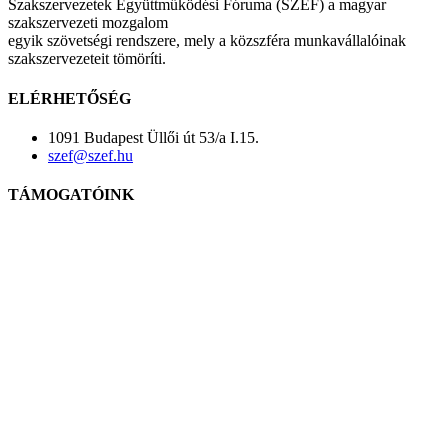
Szakszervezetek Együttműködési Fóruma (SZEF) a magyar
szakszervezeti mozgalom
egyik szövetségi rendszere, mely a közszféra munkavállalóinak
szakszervezeteit tömöríti.
ELÉRHETŐSÉG
1091 Budapest Üllői út 53/a I.15.
szef@szef.hu
TÁMOGATÓINK