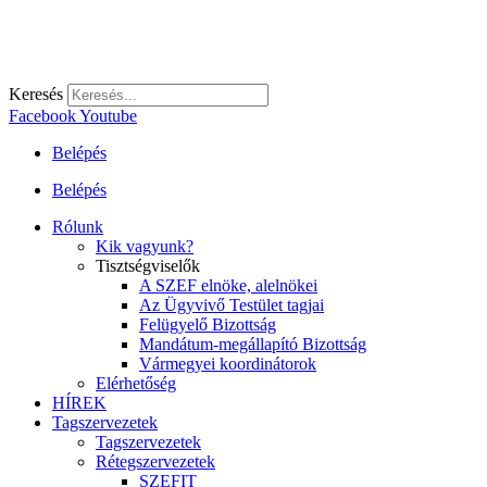
Keresés
Facebook
Youtube
Belépés
Belépés
Rólunk
Kik vagyunk?
Tisztségviselők
A SZEF elnöke, alelnökei
Az Ügyvivő Testület tagjai
Felügyelő Bizottság
Mandátum-megállapító Bizottság
Vármegyei koordinátorok
Elérhetőség
HÍREK
Tagszervezetek
Tagszervezetek
Rétegszervezetek
SZEFIT