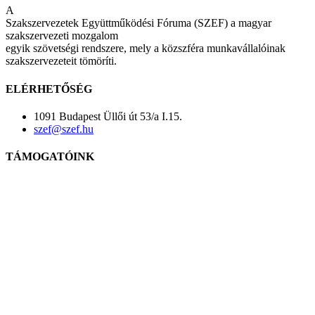
A
Szakszervezetek Együttműködési Fóruma (SZEF) a magyar
szakszervezeti mozgalom
egyik szövetségi rendszere, mely a közszféra munkavállalóinak
szakszervezeteit tömöríti.
ELÉRHETŐSÉG
1091 Budapest Üllői út 53/a I.15.
szef@szef.hu
TÁMOGATÓINK