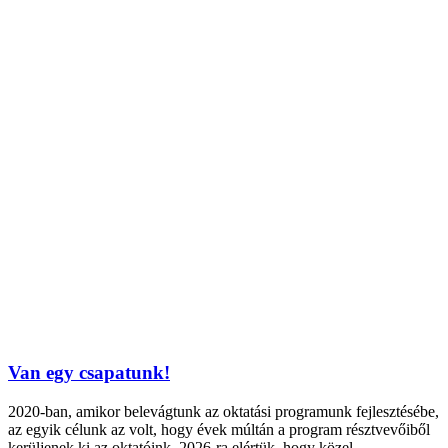
Van egy csapatunk!
2020-ban, amikor belevágtunk az oktatási programunk fejlesztésébe,
az egyik célunk az volt, hogy évek múltán a program résztvevőiből
kerüljenek ki az oktatóink. 2026-ra elértük, hogy közel