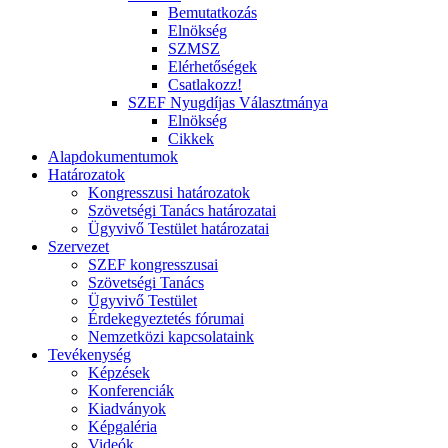
Bemutatkozás
Elnökség
SZMSZ
Elérhetőségek
Csatlakozz!
SZEF Nyugdíjas Választmánya
Elnökség
Cikkek
Alapdokumentumok
Határozatok
Kongresszusi határozatok
Szövetségi Tanács határozatai
Ügyvivő Testület határozatai
Szervezet
SZEF kongresszusai
Szövetségi Tanács
Ügyvivő Testület
Érdekegyeztetés fórumai
Nemzetközi kapcsolataink
Tevékenység
Képzések
Konferenciák
Kiadványok
Képgaléria
Videók