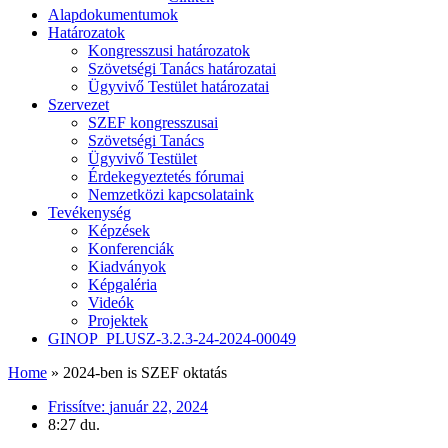
Alapdokumentumok
Határozatok
Kongresszusi határozatok
Szövetségi Tanács határozatai
Ügyvivő Testület határozatai
Szervezet
SZEF kongresszusai
Szövetségi Tanács
Ügyvivő Testület
Érdekegyeztetés fórumai
Nemzetközi kapcsolataink
Tevékenység
Képzések
Konferenciák
Kiadványok
Képgaléria
Videók
Projektek
GINOP_PLUSZ-3.2.3-24-2024-00049
Home
»
2024-ben is SZEF oktatás
Frissítve:
január 22, 2024
8:27 du.