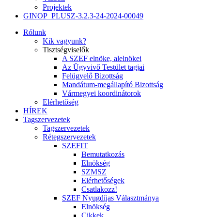
Projektek
GINOP_PLUSZ-3.2.3-24-2024-00049
Rólunk
Kik vagyunk?
Tisztségviselők
A SZEF elnöke, alelnökei
Az Ügyvivő Testület tagjai
Felügyelő Bizottság
Mandátum-megállapító Bizottság
Vármegyei koordinátorok
Elérhetőség
HÍREK
Tagszervezetek
Tagszervezetek
Rétegszervezetek
SZEFIT
Bemutatkozás
Elnökség
SZMSZ
Elérhetőségek
Csatlakozz!
SZEF Nyugdíjas Választmánya
Elnökség
Cikkek