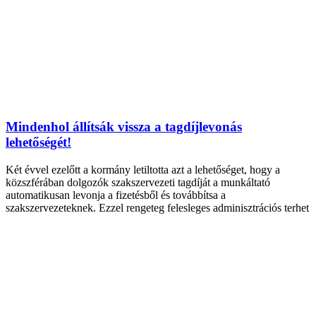
Mindenhol állítsák vissza a tagdíjlevonás
lehetőségét!
Két évvel ezelőtt a kormány letiltotta azt a lehetőséget, hogy a
közszférában dolgozók szakszervezeti tagdíját a munkáltató
automatikusan levonja a fizetésből és továbbítsa a
szakszervezeteknek. Ezzel rengeteg felesleges adminisztrációs terhet