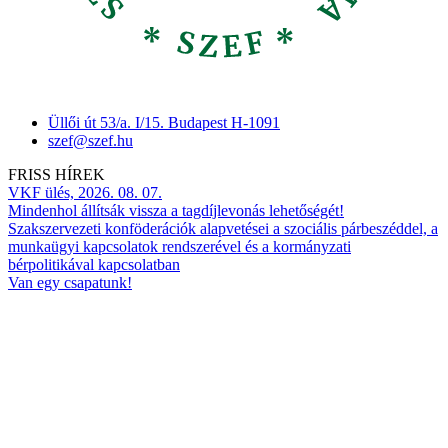
Üllői út 53/a. I/15. Budapest H-1091
szef@szef.hu
FRISS HÍREK
VKF ülés, 2026. 08. 07.
Mindenhol állítsák vissza a tagdíjlevonás lehetőségét!
Szakszervezeti konföderációk alapvetései a szociális párbeszéddel, a
munkaügyi kapcsolatok rendszerével és a kormányzati
bérpolitikával kapcsolatban
Van egy csapatunk!