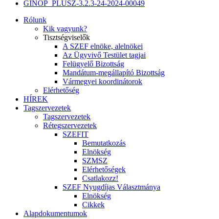
GINOP_PLUSZ-3.2.3-24-2024-00049
Rólunk
Kik vagyunk?
Tisztségviselők
A SZEF elnöke, alelnökei
Az Ügyvivő Testület tagjai
Felügyelő Bizottság
Mandátum-megállapító Bizottság
Vármegyei koordinátorok
Elérhetőség
HÍREK
Tagszervezetek
Tagszervezetek
Rétegszervezetek
SZEFIT
Bemutatkozás
Elnökség
SZMSZ
Elérhetőségek
Csatlakozz!
SZEF Nyugdíjas Választmánya
Elnökség
Cikkek
Alapdokumentumok