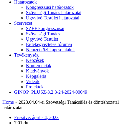
Határozatok
Kongresszusi határozatok
Szövetségi Tanács határozatai
Ügyvivő Testület határozatai
Szervezet
SZEF kongresszusai
Szövetségi Tanács
Ügyvivő Testület
Érdekegyeztetés fórumai
Nemzetközi kapcsolataink
Tevékenység
Képzések
Konferenciák
Kiadványok
Képgaléria
Videók
Projektek
GINOP_PLUSZ-3.2.3-24-2024-00049
Home
»
2023.04.04-ei Szövetségi Tanácsülés és döntéshozatal
határozatai
Frissítve:
április 4, 2023
7:01 du.