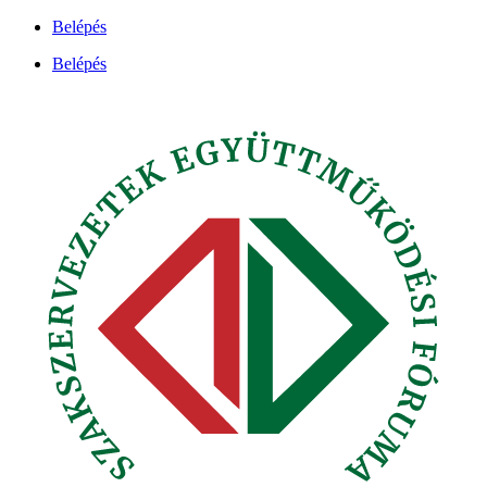
Ugrás
Belépés
a
Belépés
tartalomhoz