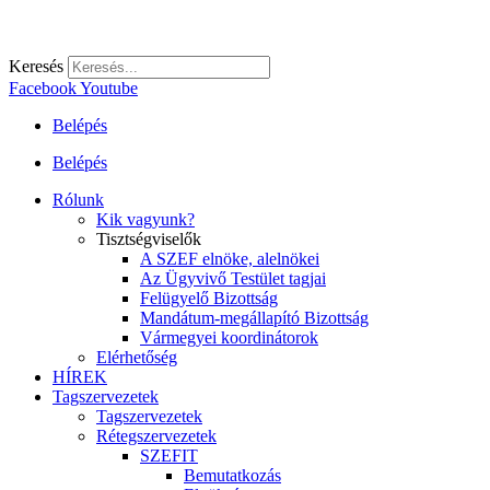
Keresés
Facebook
Youtube
Belépés
Belépés
Rólunk
Kik vagyunk?
Tisztségviselők
A SZEF elnöke, alelnökei
Az Ügyvivő Testület tagjai
Felügyelő Bizottság
Mandátum-megállapító Bizottság
Vármegyei koordinátorok
Elérhetőség
HÍREK
Tagszervezetek
Tagszervezetek
Rétegszervezetek
SZEFIT
Bemutatkozás