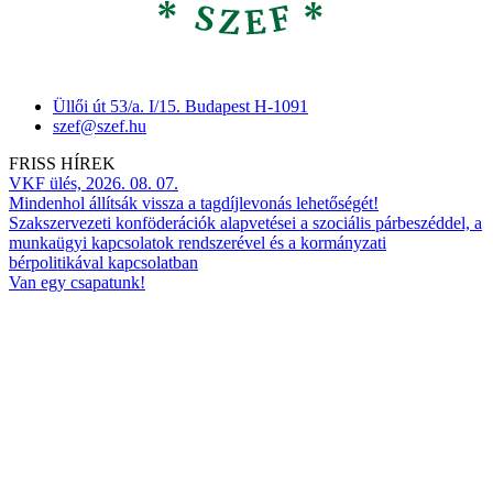
Üllői út 53/a. I/15. Budapest H-1091
szef@szef.hu
FRISS HÍREK
VKF ülés, 2026. 08. 07.
Mindenhol állítsák vissza a tagdíjlevonás lehetőségét!
Szakszervezeti konföderációk alapvetései a szociális párbeszéddel, a
munkaügyi kapcsolatok rendszerével és a kormányzati
bérpolitikával kapcsolatban
Van egy csapatunk!