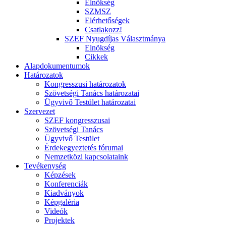
Elnökség
SZMSZ
Elérhetőségek
Csatlakozz!
SZEF Nyugdíjas Választmánya
Elnökség
Cikkek
Alapdokumentumok
Határozatok
Kongresszusi határozatok
Szövetségi Tanács határozatai
Ügyvivő Testület határozatai
Szervezet
SZEF kongresszusai
Szövetségi Tanács
Ügyvivő Testület
Érdekegyeztetés fórumai
Nemzetközi kapcsolataink
Tevékenység
Képzések
Konferenciák
Kiadványok
Képgaléria
Videók
Projektek