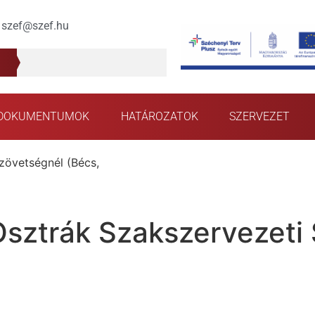
szef@szef.hu
DOKUMENTUMOK
HATÁROZATOK
SZERVEZET
zövetségnél (Bécs,
Osztrák Szakszervezeti