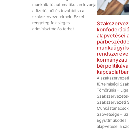
munkáltató automatikusan levonja
a fizetésből és továbbítsa a
szakszervezeteknek. Ezzel
rengeteg felesleges
Szakszervez
adminisztrációs terhet
konföderáci
alapvetései a
párbeszéddel
munkaügyi k
rendszerével
kormányzati
bérpolitikáva
kapcsolatba
A szakszervezeti
(Értelmiségi Sza
Tömörülés – Liga
Szakszervezetek
Szakszervezeti 
Munkástanácsok
Szövetsége – Sz
Együttműködési 
alapvetései a szo