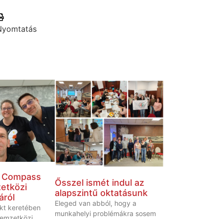
Nyomtatás
a Compass
Ősszel ismét indul az
etközi
alapszintű oktatásunk
áról
Eleged van abból, hogy a
kt keretében
munkahelyi problémákra sosem
emzetközi