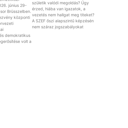
születik valódi megoldás? Úgy
26. június 29-
érzed, hiába van igazatok, a
 sor Brüsszelben.
vezetés nem hallgat meg titeket?
ezvény központi
A SZEF őszi alapszintű képzésén
rvezeti
nem száraz jogszabályokat
ai
és demokratikus
erősítése volt a