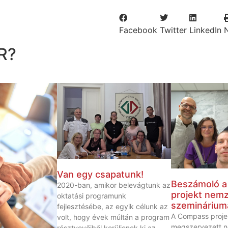
Facebook
Twitter
LinkedIn
R?
Van egy csapatunk!
Beszámoló 
2020-ban, amikor belevágtunk az
projekt nemz
oktatási programunk
szeminárium
fejlesztésébe, az egyik célunk az
A Compass proje
volt, hogy évek múltán a program
megszervezett n
résztvevőiből kerüljenek ki az