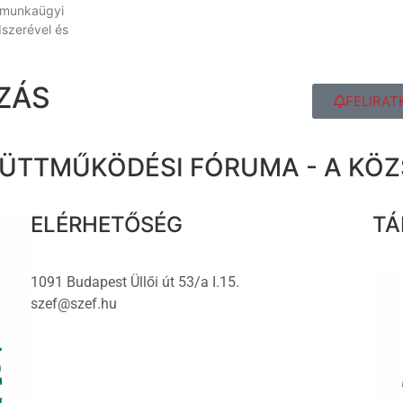
 munkaügyi
szerével és
ZÁS
FELIRAT
ÜTTMŰKÖDÉSI FÓRUMA - A KÖ
ELÉRHETŐSÉG
TÁ
1091 Budapest Üllői út 53/a I.15.
szef@szef.hu