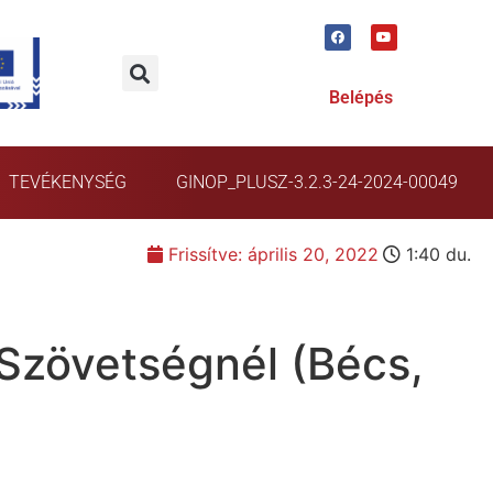
Belépés
TEVÉKENYSÉG
GINOP_PLUSZ-3.2.3-24-2024-00049
Frissítve:
április 20, 2022
1:40 du.
 Szövetségnél (Bécs,