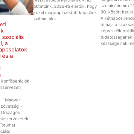
szemináriumra 20
oktatóink. 2026-ra elértük, hogy
30. között került
közel megduplázódott képzőink
A kétnapos rend
száma, akik
eti
témája a szaksze
ók
képviselők politik
 szociális
tudatosságának 
, a
készségeinek meg
apcsolatok
 és a
l
n
 konföderációk
kszervezeti
 – Magyar
Szövetség –
 Országos
akszervezetek
Fóruma)
ciális