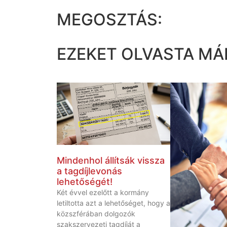
MEGOSZTÁS:
EZEKET OLVASTA MÁ
Mindenhol állítsák vissza
a tagdíjlevonás
lehetőségét!
Két évvel ezelőtt a kormány
letiltotta azt a lehetőséget, hogy a
közszférában dolgozók
szakszervezeti tagdíját a