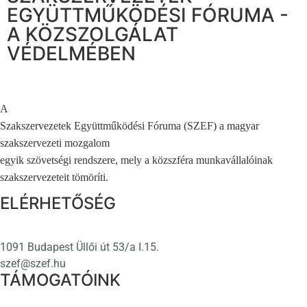
EGYÜTTMŰKÖDÉSI FÓRUMA -
A KÖZSZOLGÁLAT
VÉDELMÉBEN
A
Szakszervezetek Együttműködési Fóruma (SZEF) a magyar
szakszervezeti mozgalom
egyik szövetségi rendszere, mely a közszféra munkavállalóinak
szakszervezeteit tömöríti.
ELÉRHETŐSÉG
1091 Budapest Üllői út 53/a I.15.
szef@szef.hu
TÁMOGATÓINK